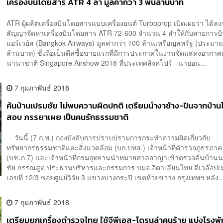
เครื่องบินโดยสาร ATR 4 ลำ มูลค่ากว่า 3 พันล้านบาท
ATR ผู้ผลิตเครื่องบินโดยสารแบบเครื่องยนต์ Turboprop เปิดเผยว่า ได้
สัญญาจัดหาเครื่องบินโดยสาร ATR 72-600 จำนวน 4 ลำให้กับสายการบ
แอร์เวย์ส (Bangkok Airways) มูลค่ากว่า 100 ล้านเหรียญสหรัฐ (ประมา
ล้านบาท) ซึ่งถือเป็นดีลซื้อขายแรกที่มีการประกาศในงานจัดแสดงอากา
นานาชาติ Singapore Airshow 2018 ที่ประเทศสิงคโปร์ นายอน...
7 กุมภาพันธ์ 2018
ค้นบ้านเปรมชัย ไม่พบความผิดปกติ เตรียมนำงาช้าง-ปืนจากบ้า
สอบ ภรรยาเผย เป็นคนรักธรรมชาติ
วันนี้ (7 ก.พ.) กองบังคับการปราบปรามการกระทำความผิดเกี่ยวกับ
ทรัพยากรธรรมชาติและสิ่งแวดล้อม (บก.ปทส.) เจ้าหน้าที่ตำรวจภูธรภาค
(บช.ภ.7) และเจ้าหน้าที่กรมอุทยานนำหมายศาลอาญาเข้าตรวจค้นบ้าน
ชัย กรรณสูต ประธานบริหารและกรรมการ บมจ.อิตาเลียนไทย ดีเวล๊อปเม
เลขที่ 12/3 ซอยศูนย์วิจัย 3 แขวงบางกระปิ เขตห้วยขวาง กรุงเทพฯ หลัง..
7 กุมภาพันธ์ 2018
เตรียมยกเครื่องตำรวจไทย ใช้จีพีเอส-โดรนล่าคนร้าย แบ่งโรงพัก