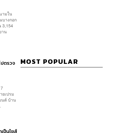
ลงนามใน
ินบางกอก
ณ 3,154
ศยาน
MOST POPULAR
นไปตรวจ
 7
นายเปรม
นต์ บ้าน
.
เป็นไซส์