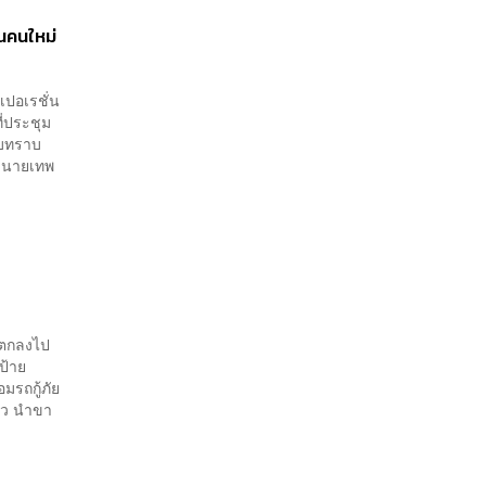
่นคนใหม่
เปอเรชั่น
ี่ประชุม
ับทราบ
 นายเทพ
ัดตกลงไป
ป้าย
มรถกู้ภัย
่าว นำขา