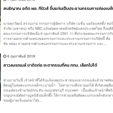
สนธิญาณ อดีต ผอ. ทีนิวส์ ขึ้นแท่นเป็นประธานกรรมการช่องเนชั
นายสุภวัฒน์ สงวนงาม กรรมการผู้จัดการ บริษัท เนชั่น บอร์ดแคสติ้ง คอร์
จำกัด (มหาชน) หรือ NBC แจ้งต่อตลาดหลักทรัพย์แห่งประเทศไทย ถึงมติท
คณะกรรมการบริษัทเมื่อ 6 กุมภาพันธ์ 2561 ว่า ที่ประชุมคณะกรรมการร
การลาออกจากตำแหน่งของกรรมการและประธานกรรมการบริษัทนี้ คือ
ชัย หย่อง ลาออกจากตำแหน่งกรรมการและประธานกรรมการ และ...
6 กุมภาพันธ์ 2018
สาวลงรถเมล์ ขาติดท่อ ชะตากรรมที่คน กทม. เลือกไม่ได้
ช่วงบ่ายวันนี้ เจ้าหน้าที่ได้รับแจ้งเหตุประชาชนลงจากรถเมล์แล้วขาพล
ติดอยู่ในท่อตะแกรงเหล็กระบายน้ำ ไม่สามารถดึงขาออกได้ ที่เกิดเหตุคือ
รถเมล์ตรงข้ามวัดมักกะสัน ถนนเพชรบุรี กรุงเทพฯ เบื้องต้นเจ้าหน้าที่พร้อ
รถอุปกรณ์ตัดถ่างมูลนิธิป่อเต็กตึ๊ง ให้การช่วยเหลือตัดตะแกรงเหล็กดังกล
ของผู้บาดเจ็บออกมาได้เ...