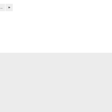
...
»