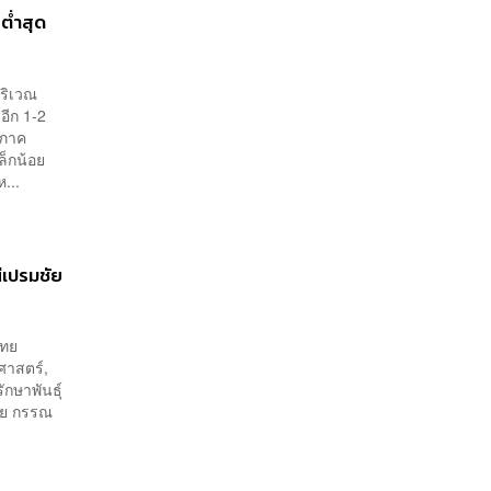
 ต่ำสุด
บริเวณ
ีก 1-2
ะภาค
ล็กน้อย
...
ีเปรมชัย
ไทย
ศาสตร์,
กษาพันธุ์
ชัย กรรณ