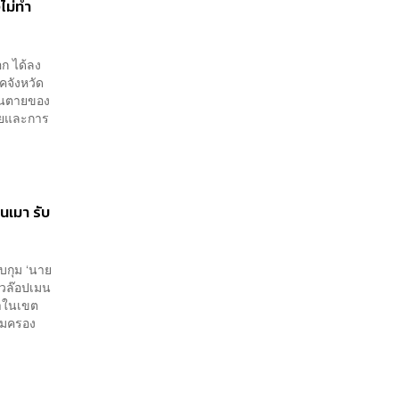
ไม่ทำ
ก ได้ลง
คจังหวัด
ส้นตายของ
ทยและการ
นเมา รับ
ับกุม ‘นาย
เวล๊อปเมน
่าในเขต
ุ้มครอง