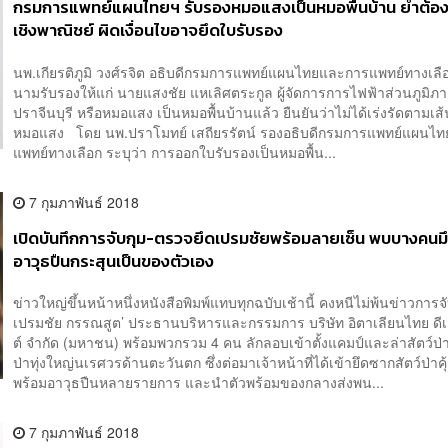
กรมการแพทย์แผนไทยฯ รับรองหมอแสงเป็นหมอพื้นบ้าน ย้ำต้อง
เชิงพาณิชย์ ผิดเงื่อนไขอาจยึดใบรับรอง
นพ.เกียรติภูมิ วงศ์รจิต อธิบดีกรมการแพทย์แผนไทยและการแพทย์ทางเลือ
นามรับรองให้แก่ นายแสงชัย แหเลิศตระกูล ผู้จัดการการไฟฟ้าส่วนภูมิภา
ปราจีนบุรี หรือหมอแสง เป็นหมอพื้นบ้านแล้ว ยืนยันว่าไม่ได้เร่งรัดตามเ
หมอแสง โดย นพ.ปราโมทย์ เสถียรรัตน์ รองอธิบดีกรมการแพทย์แผนไ
แพทย์ทางเลือก ระบุว่า การออกใบรับรองเป็นหมอพื้น...
7 กุมภาพันธ์ 2018
เปิดบันทึกการจับกุม-ตรวจยึดเปรมชัยพร้อมลายเซ็น พบบางคนมึ
อาวุธปืนกระสุนเป็นของตัวเอง
ข่าวใหญ่ขึ้นหน้าหนึ่งหนังสือพิมพ์แทบทุกฉบับเช้านี้ คงหนีไม่พ้นข่าวการจ
เปรมชัย กรรณสูต’ ประธานบริหารและกรรมการ บริษัท อิตาเลียนไทย ดี
ต์ จำกัด (มหาชน) พร้อมพวกรวม 4 คน ลักลอบเข้าตั้งแคมป์และล่าสัตว์ป
ป่าทุ่งใหญ่นเรศวรด้านตะวันตก ซึ่งต่อมาเจ้าหน้าที่ได้เข้ายึดซากสัตว์ป่าค
พร้อมอาวุธปืนหลายรายการ และนำตัวพร้อมของกลางส่งพน...
7 กุมภาพันธ์ 2018