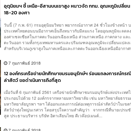
อุตุนิยมฯ ชี้ เหนือ-อีสานบนเขาสูง หนาวจัด กทม. อุณหภูมิเปลี่ยน
18-20 องศา
วันนี้ (7 ก.พ. 61) กรมอุตุนิยมวิทยา พยากรณ์อากาศ 24 ชั่วโมงข้างหน้า 
ประเทศไทยตอนบนมีอากาศเย็นถึงหนาวกับมีลมแรง โดยอุณหภูมิจะลดลงอ
องศาเซลเซียสในภาคตะวันออกเฉียงเหนือ ส่วนภาคเหนือ ภาคกลาง แล
ตะวันออก รวมทั้งกรุงเทพมหานครและปริมณฑลอุณหภูมิจะเปลี่ยนแปลงเ
สำหรับบริเวณภูเขาสูงในภาคเหนือและภาคตะวันออกเฉียงเหนือมีอากาศห
7 กุมภาพันธ์ 2018
12 องค์กรเครือข่ายนักศึกษาชมรมอนุรักษ์ฯ ร่อนแถลงการณ์กรณ
ล่าสัตว์ ขอดำเนินการถึงที่สุด
เมื่อวันที่ 6 กุมภาพันธ์ 2561 เครือข่ายนักศึกษาชมรมอนุรักษ์แห่งประเทศ
ประกอบไปด้วย 12 องค์กรจากหลายมหาวิทยาลัย เช่น มหาวิทยาลัยธรรม
มหาวิทยาลัยบูรพา ฯลฯ ได้ออกแถลงการณ์ต่อเหตุการณ์ล่าสัตว์ป่าในเขตรั
สัตว์ป่าทุ่งใหญ่นเรศวร โดยสรุปใจความสำคัญว่า จากกรณีที่นายเปรม
สูต ประธานบริหาร บริษัท อิตาเลียนไทย ดีเวล๊อปเมนต์...
7 กุมภาพันธ์ 2018