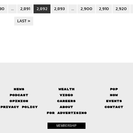
30
...
2,891
2,892
2,893
...
2,900
2,910
2,920
LAST »
News
Wealth
Pop
Podcast
Video
Now
Opinion
Careers
Events
Privacy Policy
About
Contact
FOR ADVERTISING
MEMBERSHIP