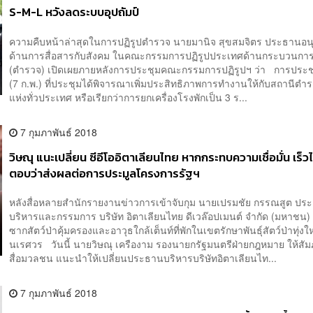
S-M-L หวังลดระบบอุปถัมป์
ความคืบหน้าล่าสุดในการปฏิรูปตำรวจ นายมานิจ สุขสมจิตร ประธานอ
ด้านการสื่อสารกับสังคม ในคณะกรรมการปฏิรูปประเทศด้านกระบวนการ
(ตำรวจ) เปิดเผยภายหลังการประชุมคณะกรรมการปฏิรูปฯ ว่า การประชุ
(7 ก.พ.) ที่ประชุมได้พิจารณาเพิ่มประสิทธิภาพการทำงานให้กับสถานีตำ
แห่งทั่วประเทศ หรือเรียกว่าการยกเครื่องโรงพักเป็น 3 ร...
7 กุมภาพันธ์ 2018
วิษณุ แนะเปลี่ยน ซีอีโออิตาเลียนไทย หากกระทบความเชื่อมั่น เร็วไ
ตอบว่าส่งผลต่อการประมูลโครงการรัฐฯ
หลังสื่อหลายสำนักรายงานข่าวการเข้าจับกุม นายเปรมชัย กรรณสูต ปร
บริหารและกรรมการ บริษัท อิตาเลียนไทย ดีเวล๊อปเมนต์ จำกัด (มหาชน
ซากสัตว์ป่าคุ้มครองและอาวุธใกล้เต็นท์ที่พักในเขตรักษาพันธุ์สัตว์ป่าทุ่งใ
นเรศวร วันนี้ นายวิษณุ เครืองาม รองนายกรัฐมนตรีฝ่ายกฎหมาย ให้สัม
สื่อมวลชน แนะนำให้เปลี่ยนประธานบริหารบริษัทอิตาเลียนไท...
7 กุมภาพันธ์ 2018