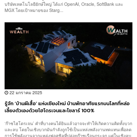
บริษัทเทคโนโลยียักษ์ใหญ่ ได้แก่ OpenAI, Oracle, SoftBank และ
MGX โดยเป้าหมายของ Starg...
22 มกราคม 2025
รู้จัก ‘บ้านผีเสื้อ’ แห่งเชียงใหม่ บ้านพักอาศัยแรกบนโลกที่หล่อ
เลี้ยงตัวเองด้วยไฮโดรเจนและโซลาร์ 100%
‘ก๊าซไฮโดรเจน’ คำที่บางคนได้ยินแล้วอาจจะทำให้เกิดความคิดทั้งบวก
และลบ โดยในเชิงบวกมันกำลังถูกใช้เป็นแหล่งพลังงานทดแทนเพื่อลด
การใช้พลังงานจากแหล่งฟอสซิลที่ปล่อยก๊าซเรือนกระจก แต่ในเชิงลบ