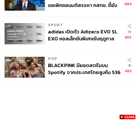
884
ขอเพิกถอนมติสรรหา กสทช. ชี้ยัง
ไม่ใช่ผู้เดือดร้อนเสียหาย
SPORT
adidas เปิดตัว Adizero EVO SL
853
EXO คอลเล็กชันพิเศษรับฤดูกาล
College Football
POP
BLACKPINK มียอดสตรีมบน
493
Spotify จากประเทศไทยสูงถึง 536
ล้านครั้ง ตลอด 10 ปีที่ผ่านมา
News
Wealth
Pop