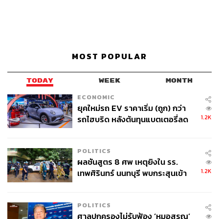
MOST POPULAR
TODAY
WEEK
MONTH
ECONOMIC
ยุคใหม่รถ EV ราคาเริ่ม (ถูก) กว่า
1.2K
รถไฮบริด หลังต้นทุนแบตเตอรี่ลด
ลง - จีนแห่บุกตลาดเกิดใหม่
POLITICS
ผลชันสูตร 8 ศพ เหตุยิงใน รร.
1.2K
เทพศิรินทร์ นนทบุรี พบกระสุนเข้า
จุดสำคัญ ‘ศีรษะ-หน้าอก’ ครูถูกยิง
4 นัด จากระยะไกล
POLITICS
ศาลปกครองไม่รับฟ้อง ‘หมอสรณ’