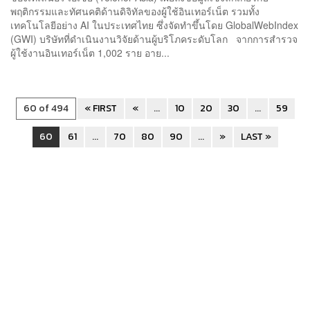
พฤติกรรมและทัศนคติด้านดิจิทัลของผู้ใช้อินเทอร์เน็ต รวมทั้ง
เทคโนโลยีอย่าง AI ในประเทศไทย ซึ่งจัดทำขึ้นโดย GlobalWebIndex
(GWI) บริษัทที่ดำเนินงานวิจัยด้านผู้บริโภคระดับโลก จากการสำรวจ
ผู้ใช้งานอินเทอร์เน็ต 1,002 ราย อาย...
60 of 494
« FIRST
«
...
10
20
30
...
59
60
61
...
70
80
90
...
»
LAST »