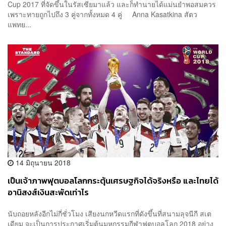
Cup 2017 ที่จัดขึ้นในรัสเซียมาแล้ว และก็ทำนายได้แม่นยำพอสมควร
เพราะทายถูกไปถึง 3 คู่จากทั้งหมด 4 คู่ Anna Kasatkina สัตว
แพทย...
14 มิถุนายน 2018
เป็นเจ้าภาพฟุตบอลโลกกระตุ้นเศรษฐกิจได้จริงหรือ และไทยได้
อานิสงส์เงินสะพัดเท่าไร
นับถอยหลังอีกไม่กี่ชั่วโมง เสียงนกหวีดแรกที่ดังขึ้นที่สนามลุจนีกี สเต
เดียม จะเป็นการประกาศเริ่มต้นมหกรรมกีฬาฟุตบอลโลก 2018 อย่าง