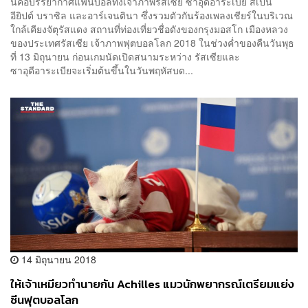
นี่คือบรรยากาศ​แฟนบอลทั้งเจ้าภาพรัสเซีย ซาอุดีอาระเบีย​ สเปน
อียิปต์​ บราซิล และอาร์เจนตินา ซึ่งรวมตัวกันร้องเพลงเชียร์ในบริเวณ​
ใกล้เคียงจัตุรัสแดง สถานที่ท่องเที่ยว​ชื่อดังของกรุงมอสโก เมืองหลวง
ของประเทศรัสเซีย เจ้าภาพฟุตบอลโลก 2018 ในช่วงค่ำของคืนวันพุธ
ที่ 13 มิถุนายน​ ก่อนเกมนัดเปิดสนามระหว่าง รัสเซียและ
ซาอุดีอาระเบีย​จะเริ่มต้นขึ้นในวันพฤหัสบ​ด...
14 มิถุนายน 2018
ให้เจ้าเหมียวทำนายกัน Achilles แมวนักพยากรณ์เตรียมแย่ง
ซีนฟุตบอลโลก