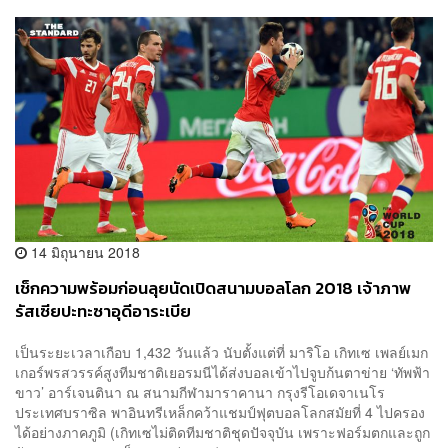
14 มิถุนายน 2018
เช็กความพร้อมก่อนลุยนัดเปิดสนามบอลโลก 2018 เจ้าภาพ
รัสเซียปะทะซาอุดีอาระเบีย
เป็นระยะเวลาเกือบ 1,432 วันแล้ว นับตั้งแต่ที่ มาริโอ เกิทเซ เพลย์เมก
เกอร์พรสวรรค์สูงทีมชาติเยอรมนีได้ส่งบอลเข้าไปจูบก้นตาข่าย ‘ทัพฟ้า
ขาว’ อาร์เจนตินา ณ​ สนามกีฬามาราคานา กรุงรีโอเดจาเนโร
ประเทศบราซิล พาอินทรีเหล็กคว้าแชมป์ฟุตบอลโลกสมัยที่ 4 ไปครอง
ได้อย่างภาคภูมิ (เกิทเซไม่ติดทีมชาติชุดปัจจุบัน เพราะฟอร์มตกและถูก