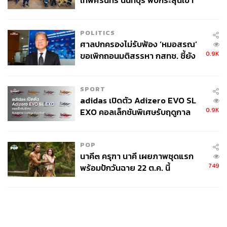
เทพศิรินทร์ นนทบุรี พบกระสุนเข้า
จุดสำคัญ ‘ศีรษะ-หน้าอก’ ครูถูกยิง
4 นัด จากระยะไกล
POLITICS
ศาลปกครองไม่รับฟ้อง ‘หมอสรณ’
0.9K
ขอเพิกถอนมติสรรหา กสทช. ชี้ยัง
ไม่ใช่ผู้เดือดร้อนเสียหาย
SPORT
adidas เปิดตัว Adizero EVO SL
0.9K
EXO คอลเล็กชันพิเศษรับฤดูกาล
College Football
POP
นาคี๓ ครุฑา นาคี เผยภาพชุดแรก
749
พร้อมปักวันฉาย 22 ต.ค. นี้