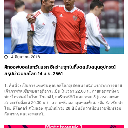
14 มิถุนายน 2018
คิกออฟบอลโลกวันแรก อิหร่านถูกไนกี้งดสนับสนุนอุปกรณ์
สรุปข่าวบอลโลก 14 มิ.ย. 2561
1. คืนนี้จะเป็นการแข่งขันฟุตบอลโลกคู่เปิดสนามนัดแรกระหว่างชาติ
เจ้าภาพรัสเซียพบซาอุดีอาระเบีย ในเวลา 22.00 น. ถ่ายทอดสดทั้ง 3
ช่องโทรทัศน์ในไทย True4U, อมรินทร์ทีวี และ ททบ.5 (การถ่ายทอด
สดจะเริ่มตั้งแต่ 20.30 น.) ความพร้อมล่าสุดของทั้งสองทีม รัสเซีย นำ
โดย ฟีโอดอร์ สโมลอฟ ศูนย์หน้าวัย 28 ปี ยืนยันว่าเพื่อนร่วมทีมพร้อม
กันมากๆ และจะทุ่มเทใ...