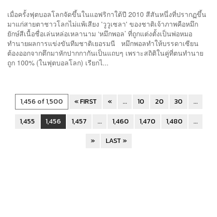
เมื่อครั้งฟุตบอลโลกจัดขึ้นในแอฟริกาใต้ปี 2010 สีสันหนึ่งที่ปรากฏขึ้น
มาแก่สายตาชาวโลกไม่แพ้เสียง 'วูวูเซลา' ของชาติเจ้าภาพคือหมึก
ยักษ์สีเนื้อชื่อเล่นหล่อเหลานาม ‘หมึกพอล’ ที่ถูกแต่งตั้งเป็นพ่อหมอ
ทำนายผลการแข่งขันทีมชาติเยอรมนี หมึกพอลทำให้บรรดาเซียน
ต้องออกจากตึกมาหักปากกากันเป็นแถบๆ เพราะสถิติในคู่ที่ตนทำนาย
ถูก 100% (ในฟุตบอลโลก) เรียกไ...
1,456 of 1,500
« FIRST
«
...
10
20
30
...
1,455
1,456
1,457
...
1,460
1,470
1,480
...
»
LAST »