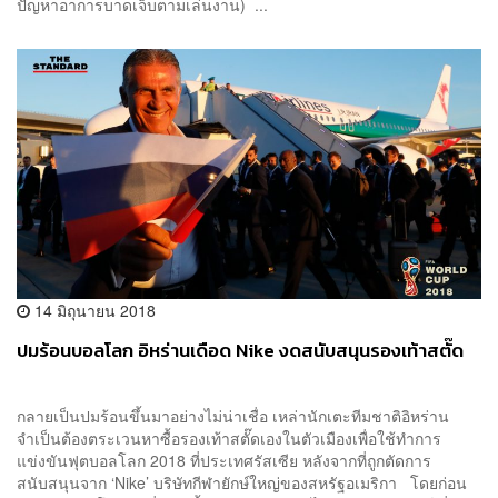
ปัญหาอาการบาดเจ็บตามเล่นงาน) ...
14 มิถุนายน 2018
ปมร้อนบอลโลก อิหร่านเดือด Nike งดสนับสนุนรองเท้าสตั๊ด
กลายเป็นปมร้อนขึ้นมาอย่างไม่น่าเชื่อ เหล่านักเตะทีมชาติอิหร่าน
จำเป็นต้องตระเวนหาซื้อรองเท้าสตั๊ดเองในตัวเมืองเพื่อใช้ทำการ
แข่งขันฟุตบอลโลก 2018 ที่ประเทศรัสเซีย หลังจากที่ถูกตัดการ
สนับสนุนจาก ‘Nike’ บริษัทกีฬายักษ์ใหญ่ของสหรัฐอเมริกา โดยก่อน