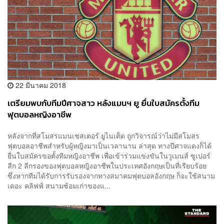
22 มีนาคม 2018
เตรียมพบกับทีมปีศาจสาว หลังแมนฯ ยู ยื่นใบสมัครตั้งทีม
ฟุตบอลหญิงอาชีพ
หลังจากที่สโมสรแมนเชสเตอร์ ยูไนเต็ด ถูกวิจารณ์ว่าไม่มีสโมสร
ฟุตบอลอาชีพสำหรับผู้หญิงมาเป็นเวลานาน ล่าสุด ทางปีศาจแดงก็ได้
ยื่นใบสมัครขอตั้งทีมหญิงอาชีพ เพื่อเข้าร่วมแข่งขันในวูเมนส์ ซูเปอร์
ลีก 2 ลีกรองของฟุตบอลหญิงอาชีพในประเทศอังกฤษเป็นที่เรียบร้อย
ซึ่งหากทีมได้รับการรับรองจากทางสมาคมฟุตบอลอังกฤษ ก็จะใช้สนาม
เดอะ คลิฟฟ์ สนามซ้อมเก่าของแ...