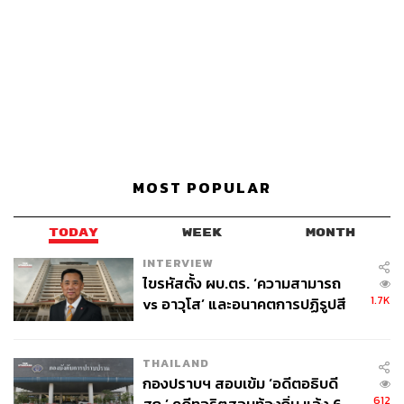
MOST POPULAR
TODAY
WEEK
MONTH
INTERVIEW
ไขรหัสตั้ง ผบ.ตร. ‘ความสามารถ
1.7K
vs อาวุโส’ และอนาคตการปฏิรูปสี
กากี กับ พล.ต.อ. เอก อังสนานนท์
THAILAND
กองปราบฯ สอบเข้ม ‘อดีตอธิบดี
612