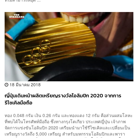
18 มีนาคม 2018
ญี่ปุ่นเดินหน้าผลิตเหรียญรางวัลโอลิมปิก 2020 จากการ
รีไซเคิลมือถือ
ทอง 0.048 กรัม เงิน 0.26 กรัม และทองแดง 12 กรัม คือส่วนผสมโลหะ
ที่พบได้ในโทรศัพท์มือถือ ซึ่งทางกรุงโตเกียว ประเทศญี่ปุ่น เจ้าภาพ
จัดการแข่งขันโอลิมปิก 2020 เตรียมนำมาใช้รีไซเคิลและเปลี่ยนเป็น
เหรียญรางวัลถึง 5,000 เหรียญ สำหรับมหกรรมโอลิมปิกและพารา