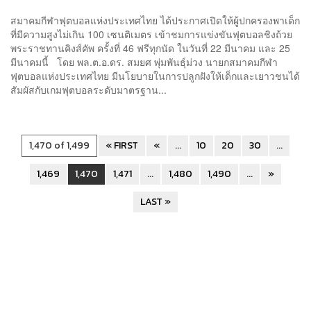
สมาคมกีฬาฟุตบอลแห่งประเทศไทย ได้ประกาศเปิดให้ผู้ปกครองพาเด็ก
ที่มีความสูงไม่เกิน 100 เซนติเมตร เข้าชมการแข่งขันฟุตบอลชิงถ้วย
พระราชทานคิงส์คัพ ครั้งที่ 46 ฟรีทุกนัด ในวันที่ 22 มีนาคม และ 25
มีนาคมนี้ โดย พล.ต.อ.ดร. สมยศ พุ่มพันธุ์ม่วง นายกสมาคมกีฬา
ฟุตบอลแห่งประเทศไทย มีนโยบายในการปลูกฝังให้เด็กและเยาวชนได้
สัมผัสกับเกมฟุตบอลระดับมาตรฐาน...
1,470 of 1,499
« FIRST
«
...
10
20
30
...
1,469
1,470
1,471
...
1,480
1,490
...
»
LAST »