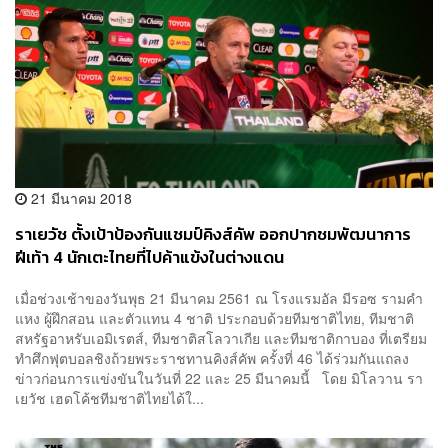
21 มีนาคม 2018
ราเยวัช ตั้งเป้าป้องกันแชมป์คิงส์คัพ ออกปากชมพัฒนาการ
ฝีเท้า 4 นักเตะไทยที่ไปค้าแข้งในต่างแดน
เมื่อช่วงเช้าของวันพุธ 21 มีนาคม 2561 ณ โรงแรมอัล มีรอซ รามคํา
แหง ผู้ฝึกสอน และตัวแทน 4 ชาติ ประกอบด้วยทีมชาติไทย, ทีมชาติ
สหรัฐอาหรับเอมิเรตส์, ทีมชาติสโลวาเกีย และทีมชาติกาบอง ที่เตรียม
ทำศึกฟุตบอลชิงถ้วยพระราชทานคิงส์คัพ ครั้งที่ 46 ได้ร่วมกันแถลง
ข่าวก่อนการแข่งขันในวันที่ 22 และ 25 มีนาคมนี้ โดย มิโลวาน รา
เยวัช เฮดโค้ชทีมชาติไทยได้ใ...