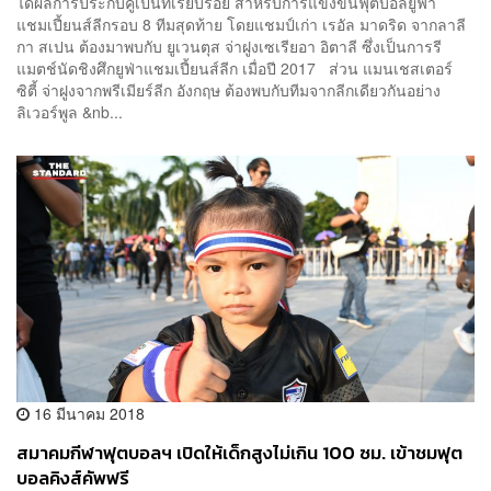
ได้ผลการประกบคู่เป็นที่เรียบร้อย สำหรับการแข่งขันฟุตบอลยูฟ่า
แชมเปี้ยนส์ลีกรอบ 8 ทีมสุดท้าย โดยแชมป์เก่า เรอัล มาดริด จากลาลี
กา สเปน ต้องมาพบกับ ยูเวนตุส จ่าฝูงเซเรียอา อิตาลี ซึ่งเป็นการรี
แมตช์นัดชิงศึกยูฟ่าแชมเปี้ยนส์ลีก เมื่อปี 2017 ส่วน แมนเชสเตอร์
ซิตี้ จ่าฝูงจากพรีเมียร์ลีก อังกฤษ ต้องพบกับทีมจากลีกเดียวกันอย่าง
ลิเวอร์พูล &nb...
16 มีนาคม 2018
สมาคมกีฬาฟุตบอลฯ เปิดให้เด็กสูงไม่เกิน 100 ซม. เข้าชมฟุต
บอลคิงส์คัพฟรี