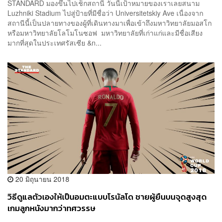
STANDARD มองขึ้นไปเช็กสถานี วันนี้เป้าหมายของเราเลยสนาม
Luzhniki Stadium ไปสู่ป้ายที่มีชื่อว่า Universitetskiy Ave เนื่องจาก
สถานีนี้เป็นปลายทางของผู้ที่เดินทางมาเพื่อเข้าถึงมหาวิทยาลัยมอสโก
หรือมหาวิทยาลัยโลโมโนซอฟ มหาวิทยาลัยที่เก่าแก่และมีชื่อเสียง
มากที่สุดในประเทศรัสเซีย &n...
20 มิถุนายน 2018
วิธีดูแลตัวเองให้เป็นอมตะแบบโรนัลโด ชายผู้ยืนบนจุดสูงสุด
เกมลูกหนังมากว่าทศวรรษ