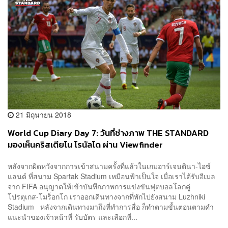
21 มิถุนายน 2018
World Cup Diary Day 7: วันที่ช่างภาพ THE STANDARD
มองเห็นคริสเตียโน โรนัลโด ผ่าน Viewfinder
หลังจากผิดหวังจากการเข้าสนามครั้งที่แล้วในเกมอาร์เจนตินา-ไอซ์
แลนด์ ที่สนาม Spartak Stadium เหมือนฟ้าเป็นใจ เมื่อเราได้รับอีเมล
จาก FIFA อนุญาตให้เข้าบันทึกภาพการแข่งขันฟุตบอลโลกคู่
โปรตุเกส-โมร็อกโก เราออกเดินทางจากที่พักไปยังสนาม Luzhniki
Stadium หลังจากเดินทางมาถึงที่ทำการสื่อ ก็ทำตามขั้นตอนตามคำ
แนะนำของเจ้าหน้าที่ รับบัตร และเลือกที่...