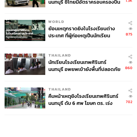
1.3K
นนทบุรี ชี้ไทยมีอัตราครอบครองปืน
สูงในระดับต้นของภูมิภาค
WORLD
ย้อนเหตุกราดยิงในโรงเรียนต่าง
875
ประเทศ ที่ผู้ก่อเหตุเป็นนักเรียน
THAILAND
นักเรียนโรงเรียนเทพศิรินทร์
860
นนทบุรี อพยพเข้ายังพื้นที่ปลอดภัย
ชั่วคราว หลังเหตุใช้อาวุธปืนภายใน
โรงเรียนคลี่คลาย
THAILAND
คืบหน้าเหตุยิงโรงเรียนเทพศิรินทร์
702
นนทบุรี ดับ 6 ศพ โฆษก ตร. เร่ง
สอบปมขโมยปืนปู่ก่อเหตุ