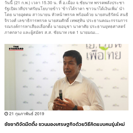
วันนี้ (21 ก.พ.) เวลา 15.30 น. ที่ อ.เมือง จ.ชัยนาท พรรคพลังประชา
รัฐเปิดเวทีปราศรัยนโยบายข้าว ‘ข้าวได้ราคา ชาวนาได้เงินเพิ่ม’ นำ
โดย นายอุตตม สาวนายน หัวหน้าพรรค พร้อมด้วย นายสนธิรัตน์ สนธิ
จิรวงศ์ เลขาธิการพรรค นายสมศักดิ์ เทพสุทิน ประธานคณะกรรมการ
รณรงค์การหาเสียงเลือกตั้ง นายอนุชา นาคาศัย ประธานยุทธศาสตร์
ภาคกลาง และผู้สมัคร ส.ส. ชัยนาท เขต 1 นายมณเ...
21 กุมภาพันธ์ 2019
ชัชชาติจัดมีตติ้ง ชวนมองเศรษฐกิจด้วยวิธีคิดแบบคนรุ่นใหม่