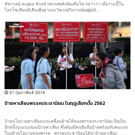
ชัชวาลย์ คงอุดม หัวหน้าพรรคพลังท้องถิ่นไท กล่าวว่า เมื่อวานนี้ใน
โลกโซเชียลมีเสียงฮือฮาและวิพากษ์วิจารณ์ต่อผู้สมั...
21 กุมภาพันธ์ 2019
ป้ายหาเสียงพรรคประชานิยม ในฤดูเลือกตั้ง 2562
ป้ายนโยบายหาเสียงแบบเคลื่อนย้ายได้ของพรรคประชานิยม ถือเป็น
อีกหนึ่งรูปแบบของป้ายหาเสียง ซึ่งต้องมีคนยืนถือป้ายพร้อมกับคนแจก
ใบปลิวนโยบายของพรรค พรรคประชานิยมได้นำป้ายหาเสียง