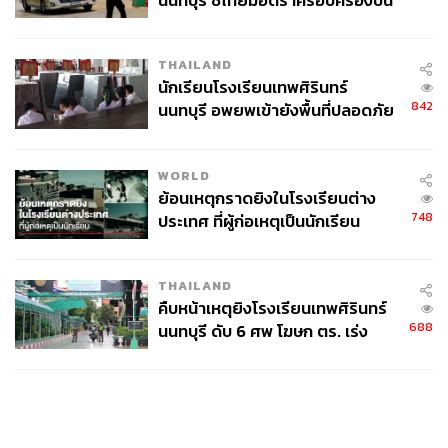
นนทบุรี ชี้ไทยมีอัตราครอบครองปืน
สูงในระดับต้นของภูมิภาค
THAILAND
นักเรียนโรงเรียนเทพศิรินทร์
842
นนทบุรี อพยพเข้ายังพื้นที่ปลอดภัย
ชั่วคราว หลังเหตุใช้อาวุธปืนภายใน
โรงเรียนคลี่คลาย
WORLD
ย้อนเหตุกราดยิงในโรงเรียนต่าง
748
ประเทศ ที่ผู้ก่อเหตุเป็นนักเรียน
THAILAND
คืบหน้าเหตุยิงโรงเรียนเทพศิรินทร์
688
นนทบุรี ดับ 6 ศพ โฆษก ตร. เร่ง
สอบปมขโมยปืนปู่ก่อเหตุ