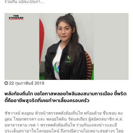
ร่วมกัน แม้จะเป็นกา...
22 กุมภาพันธ์ 2019
พลังท้องถิ่นไท ขอโอกาสพลอยไพลินลงสนามการเมือง ชี้พริต
ตี้คืออาชีพสุจริตที่เคยทำหาเลี้ยงครอบครัว
ชัชวาลย์ คงอุดม หัวหน้าพรรคพลังท้องถิ่นไท พร้อมด้วย ชื่นชอบ คง
อุดม โฆษกพรรคฯ และ พลอยไพลิน รัตนสเถียร ผู้สมัครสมาชิก ส.ส.
มหาสารคาม เขต 1 พรรคพลังท้องถิ่นไท ร่วมกันแถลงข่าวและมี
ประเด็นดราม่าในโลกออนไลน์ ถึงกรณีความไม่เหมาะสมต่างๆ โดย