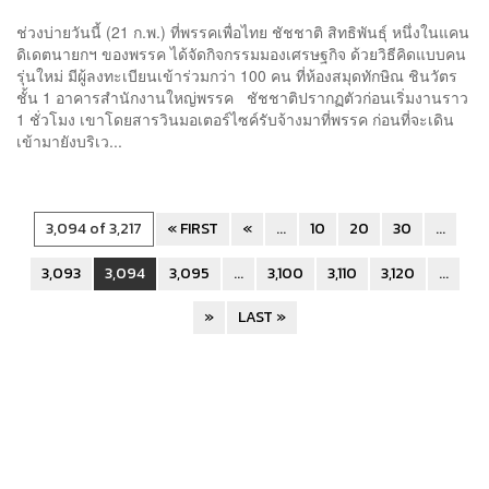
ช่วงบ่ายวันนี้ (21 ก.พ.) ที่พรรคเพื่อไทย ชัชชาติ สิทธิพันธุ์ หนึ่งในแคน
ดิเดตนายกฯ ของพรรค ได้จัดกิจกรรมมองเศรษฐกิจ ด้วยวิธีคิดแบบคน
รุ่นใหม่ มีผู้ลงทะเบียนเข้าร่วมกว่า 100 คน ที่ห้องสมุดทักษิณ ชินวัตร
ชั้น 1 อาคารสำนักงานใหญ่พรรค ชัชชาติปรากฏตัวก่อนเริ่มงานราว
1 ชั่วโมง เขาโดยสารวินมอเตอร์ไซค์รับจ้างมาที่พรรค ก่อนที่จะเดิน
เข้ามายังบริเว...
3,094 of 3,217
« FIRST
«
...
10
20
30
...
3,093
3,094
3,095
...
3,100
3,110
3,120
...
»
LAST »