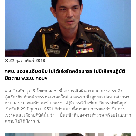
22 กุมภาพันธ์ 2019
คสช. แจงละเอียดยิบ ไม่ได้เร่งรัดคดีธนาธร ไม่มีเลือกปฏิบัติ
ยึดตาม พ.ร.บ. คอมฯ
พ.อ. วินธัย สุวารี โฆษก คสช. ชี้แจงกรณีคดีความ นายธนาธร จึง
รุ่งเรืองกิจ หัวหน้าพรรคอนาคตใหม่ และพวก ซึ่งถูก บก.ปอท. กล่าวหา
ตาม พ.ร.บ. คอมพิวเตอร์ มาตรา 14(2) กรณีไลฟ์สด ‘วิจารณ์พลังดูด’
เมื่อวันที่ 29 มิถุนายน 2561 ที่ผ่านมา ซึ่งนายธนาธรมองว่าเป็นการ
เร่งรัดและเลือกปฏิบัตินั้นว่า เป็นหน้าที่ของทางตำรวจ พร้อมยืนยันว่า
คสช. ไม่ได้มีการเร่...