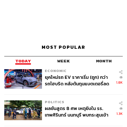
MOST POPULAR
TODAY
WEEK
MONTH
ECONOMIC
ยุคใหม่รถ EV ราคาเริ่ม (ถูก) กว่า
1.8K
รถไฮบริด หลังต้นทุนแบตเตอรี่ลด
ลง - จีนแห่บุกตลาดเกิดใหม่
POLITICS
ผลชันสูตร 8 ศพ เหตุยิงใน รร.
1.3K
เทพศิรินทร์ นนทบุรี พบกระสุนเข้า
จุดสำคัญ ‘ศีรษะ-หน้าอก’ ครูถูกยิง