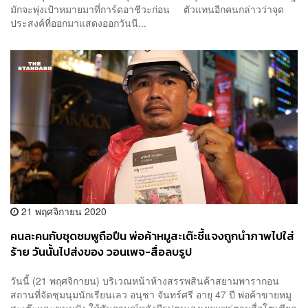
มักจะพุ่งเป้าหมายมาที่การ์ดอาชีวะก่อน ตัวแทนอีกคนกล่าวว่าจุด
ประสงค์ที่ออกมาแสดงออกวันนี...
21 พฤศจิกายน 2020
คนละคนกับชุดชมพูถือปืน พ่อค้าหมูสะเต๊ะชี้แจงถูกนำภาพไปใส่
ร้าย วันนั้นไปส่งของ วอนเพจ-สื่อลบรูป
วันนี้ (21 พฤศจิกายน) บริเวณหน้าห้างสรรพสินค้าสยามพารากอน
สถานที่จัดชุมนุมนักเรียนเลว อนุชา จันทร์ศรี อายุ 47 ปี พ่อค้าขายหมู
สะเต๊ะและขนมปัง ให้สัมภาษณ์หลังมีรูปตนเองเผยแพร่ตามสื่อโซเชียล