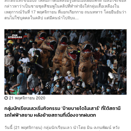
กล่าวหาว่าเป็นชายชุดสีชมพูในคลิปที่ทำท่ายิงใส่กลุ่มเสื้อเหลืองใน
เหตุการณ์วันที่ 17 พฤศจิกายน ที่แยกเกียกกาย ถนนทหาร โดยยืนยันว่า
ตนไม่ใช่บุคคลในคลิป แต่มีคนนำไปจับแ...
21 พฤศจิกายน 2020
กลุ่มนักเรียนเลวเริ่มกิจกรรม ‘บ๊ายบายไดโนเสาร์’ ที่ใต้สถานี
รถไฟฟ้าสยาม หลังย้ายสถานที่เนื่องจากฝนตก
วันนี้ (21 พฤศจิกายน) กลุ่มนักเรียนเลว นำโดย มิน-ลภนพัฒน์ หวัง