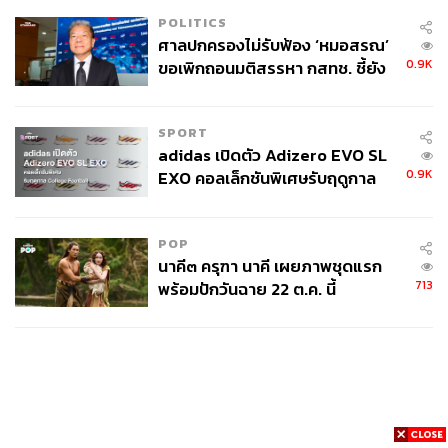
4 นัด จากระยะไกล
POLITICS
ศาลปกครองไม่รับฟ้อง ‘หมอสรณ’
0.9K
ขอเพิกถอนมติสรรหา กสทช. ชี้ยัง
ไม่ใช่ผู้เดือดร้อนเสียหาย
SPORT
adidas เปิดตัว Adizero EVO SL
0.9K
EXO คอลเล็กชันพิเศษรับฤดูกาล
College Football
POP
นาคี๓ ครุฑา นาคี เผยภาพชุดแรก
713
พร้อมปักวันฉาย 22 ต.ค. นี้