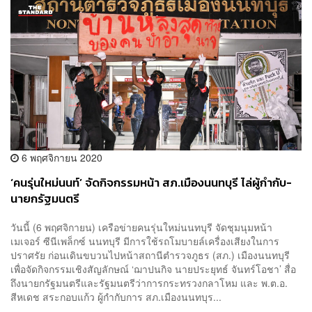
6 พฤศจิกายน 2020
‘คนรุ่นใหม่นนท์’ จัดกิจกรรมหน้า สภ.เมืองนนทบุรี ไล่ผู้กำกับ-
นายกรัฐมนตรี
วันนี้ (6 พฤศจิกายน) เครือข่ายคนรุ่นใหม่นนทบุรี จัดชุมนุมหน้า
เมเจอร์ ซีนีเพล็กซ์ นนทบุรี มีการใช้รถโมบายล์เครื่องเสียงในการ
ปราศรัย ก่อนเดินขบวนไปหน้าสถานีตำรวจภูธร (สภ.) เมืองนนทบุรี
เพื่อจัดกิจกรรมเชิงสัญลักษณ์ ‘ฌาปนกิจ นายประยุทธ์ จันทร์โอชา’ สื่อ
ถึงนายกรัฐมนตรีและรัฐมนตรีว่าการกระทรวงกลาโหม และ พ.ต.อ.
สีหเดช สระกอบแก้ว ผู้กำกับการ สภ.เมืองนนทบุร...