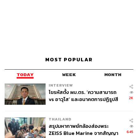
MOST POPULAR
TODAY
WEEK
MONTH
INTERVIEW
ไขรหัสตั้ง ผบ.ตร. ‘ความสามารถ
2K
vs อาวุโส’ และอนาคตการปฏิรูปสี
กากี กับ พล.ต.อ. เอก อังสนานนท์
THAILAND
สรุปมหากาพย์กล้องส่องพระ
645
ZEISS Blue Marine จากสัญญา