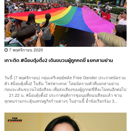
7 พฤศจิกายน 2020
เกาะติด #ม็อบตุ้งติ้ง2 เดินขบวนผู้ถูกกดขี่ แยกสามย่าน
วันนี้ (7 พฤศจิกายน) กลุ่มเสรีเทยย์พลัส Free Gender ประกาศนัดรวม
ตัว #ม็อบตุ้งติ้ง2 ในธีม ‘ไพร่พาเหรด’ โดยนัดรวมตัวที่แยกสามย่าน
ก่อนจะเดินขบวนไปยังสีลม เพื่อส่งเสียงของผู้ถูกกดขี่ที่จะไม่ทนอีกต่อไป
21.22 น. #ม็อบตุ้งติ้ง2 ประกาศยุติการชุมนุมที่ถนนสีลมแล้ว ชวน
ทุกคนร่วมกระตุ้นเศรษฐกิจร้านต่างๆ ในย่านนี้ ย้ำข้อเรียกร้อง 3...