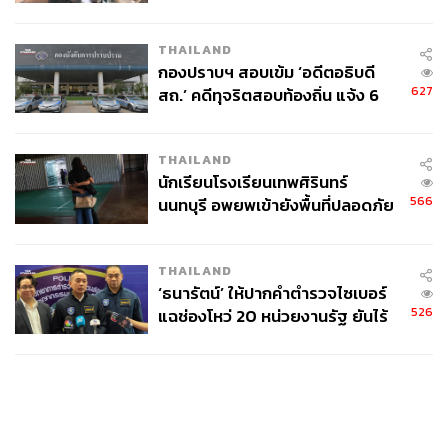
ผลิต 8.3 ล้าน สู่ข้อพิพาท ‘มา
เวลล์ฯ’ ฟ้อง ‘โทน บางแค’ ผิดนัด
THAILAND
จ่ายหนี้-แอบระบุแบรนด์
กองปราบฯ สอบเข้ม ‘อดีตอธิบดี
627
สถ.’ คดีทุจริตสอบท้องถิ่น แจ้ง 6
ข้อหาหนัก จ่อชง ป.ป.ช. 12 ส.ค. นี้
THAILAND
นักเรียนโรงเรียนเทพศิรินทร์
566
นนทบุรี อพยพเข้ายังพื้นที่ปลอดภัย
ชั่วคราว หลังเหตุใช้อาวุธปืนภายใน
โรงเรียนคลี่คลาย
THAILAND
‘ธนารัตน์’ ให้ปากคำตำรวจไซเบอร์
526
แฉช่องโหว่ 20 หน่วยงานรัฐ ยันไร้
นัยทางการเมือง