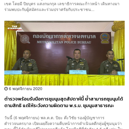
เขต โดยมี ปิยบุตร แสงกนกกุล เลขาธิการคณะก้าวหน้า เดินทางมา
ร่วมพบปะกับผู้สมัครและร่วมปราศรัยกับประชาชน...
6 พฤศจิกายน 2020
ตำรวจพร้อมรับมือการชุมนุมสุดสัปดาห์นี้ ย้ำสามารถชุมนุมได้
ตามสิทธิ แต่ให้ระวังความผิดตาม พ.ร.บ. ชุมนุมสาธารณะ
วันนี้ (6 พฤศจิกายน) พล.ต.ต. ปิยะ ต๊ะวิชัย รองผู้บัญชาการ
ตำรวจนครบาล เปิดเผยถึงความคืบหน้าการดำเนินคดีกลุ่มผู้ชุมนุมว่า
ขณะนี้ได้ดำเนินคดีไปหลายคดีแล้ว โดยมีคดีที่สำคัญ 4-5 คดี เช่น ใน