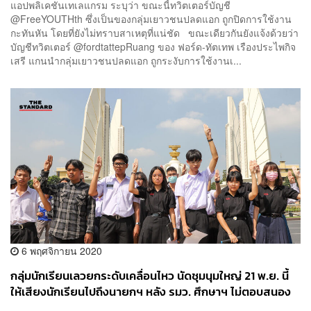
แอปพลิเคชันเทเลแกรม ระบุว่า ขณะนี้ทวิตเตอร์บัญชี
@FreeYOUTHth ซึ่งเป็นของกลุ่มเยาวชนปลดแอก ถูกปิดการใช้งาน
กะทันหัน โดยที่ยังไม่ทราบสาเหตุที่แน่ชัด ขณะเดียวกันยังแจ้งด้วยว่า
บัญชีทวิตเตอร์ @fordtattepRuang ของ ฟอร์ด-ทัตเทพ เรืองประไพกิจ
เสรี แกนนำกลุ่มเยาวชนปลดแอก ถูกระงับการใช้งานเ...
6 พฤศจิกายน 2020
กลุ่มนักเรียนเลวยกระดับเคลื่อนไหว นัดชุมนุมใหญ่​ 21 ​พ.ย. นี้
ให้เสียงนักเรียนไปถึงนายกฯ หลัง รมว. ศึกษาฯ ไม่ตอบสนอง