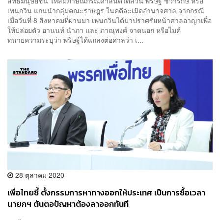
สิทธิมนุษยชน ให้สัมภาษณ์กรณีศาลนัดไต่สวน พริษฐ์ ชิวารักษ์ หรือ
เพนกวิน แกนนำกลุ่มคณะราษฎร ในคดีละเมิดอำนาจศาล จากกรณี
เมื่อวันที่ 8 สิงหาคมที่ผ่านมา เพนกวินได้มาปราศรัยหน้าศาลอาญาเพื่อ
ให้ปล่อยตัว อานนท์ นำภา และ ภาณุพงศ์ จาดนอก หรือไมค์
ทนายความระบุว่า พริษฐ์ได้แถลงต่อศาลว่า เ...
28 ตุลาคม 2020
เพื่อไทยชี้ ตั้งกรรมการหาทางออกให้ประเทศ เป็นการซื้อเวลา
นายกฯ ต้นตอปัญหาต้องลาออกทันที