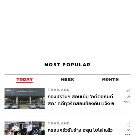
MOST POPULAR
TODAY
WEEK
MONTH
THAILAND
กองปราบฯ สอบเข้ม ‘อดีตอธิบดี
555
สถ.’ คดีทุจริตสอบท้องถิ่น แจ้ง 6
ข้อหาหนัก จ่อชง ป.ป.ช. 12 ส.ค. นี้
THAILAND
ครอบครัวรับร่าง ฮลุน โซโล่ แล้ว