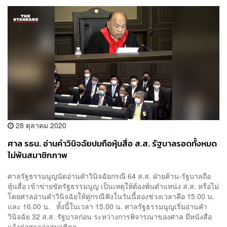
28 ตุลาคม 2020
ศาล รธน. อ่านคำวินิจฉัยปมถือหุ้นสื่อ ส.ส. รัฐบาลรอดทั้งหมด
ไม่พ้นสมาชิกภาพ
ศาลรัฐธรรมนูญนัดอ่านคำวินิจฉัยกรณี 64 ส.ส. ฝ่ายค้าน-รัฐบาลถือ
หุ้นสื่อ เข้าข่ายขัดรัฐธรรมนูญ เป็นเหตุให้ต้องพ้นตำแหน่ง ส.ส. หรือไม่
โดยศาลอ่านคำวินิจฉัยให้คู่กรณีฟังในวันนี้สองช่วงเวลาคือ 15.00 น.
และ 16.00 น. ทั้งนี้ในเวลา 15.00 น. ศาลรัฐธรรมนูญเริ่มอ่านคำ
วินิจฉัย 32 ส.ส. รัฐบาลก่อน ระหว่างการพิจารณาของศาล มีหนังสือ
แจ้งต่อศาลว่าสมาชิกภ...