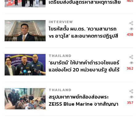
465
เตรียมส่งชันสูตรหาสาเหตุการเสีย
ชีวิต
INTERVIEW
ไขรหัสตั้ง ผบ.ตร. ‘ความสามารถ
438
vs อาวุโส’ และอนาคตการปฏิรูปสี
กากี กับ พล.ต.อ. เอก อังสนานนท์
THAILAND
‘ธนารัตน์’ ให้ปากคำตำรวจไซเบอร์
362
แฉช่องโหว่ 20 หน่วยงานรัฐ ยันไร้
นัยทางการเมือง
THAILAND
สรุปมหากาพย์กล้องส่องพระ
357
ZEISS Blue Marine จากสัญญา
ผลิต 8.3 ล้าน สู่ข้อพิพาท ‘มา
เวลล์ฯ’ ฟ้อง ‘โทน บางแค’ ผิดนัด
จ่ายหนี้-แอบระบุแบรนด์