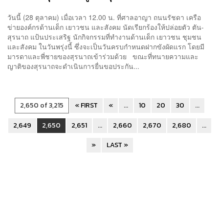
วันนี้ (28 ตุลาคม) เมื่อเวลา 12.00 น. ที่ศาลอาญา ถนนรัชดา เครือ
ข่ายองค์กรด้านเด็ก เยาวชน และสังคม นัดเรียกร้องให้ปล่อยตัว ตัน-
สุรนาถ แป้นประเสริฐ นักกิจกรรมที่ทำงานด้านเด็ก เยาวชน ชุมชน
และสังคม ในวันพรุ่งนี้ ซึ่งจะเป็นวันครบกำหนดฝากขังผัดแรก โดยมี
มารดาและพี่ชายของสุรนาถเข้าร่วมด้วย ขณะที่ทนายความและ
ญาติของสุรนาถจะดำเนินการยื่นขอประกัน...
2,650 of 3,215
« FIRST
«
...
10
20
30
...
2,649
2,650
2,651
...
2,660
2,670
2,680
...
»
LAST »