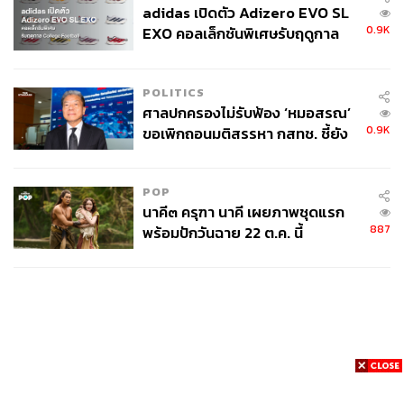
adidas เปิดตัว Adizero EVO SL
0.9K
EXO คอลเล็กชันพิเศษรับฤดูกาล
College Football
POLITICS
ศาลปกครองไม่รับฟ้อง ‘หมอสรณ’
0.9K
ขอเพิกถอนมติสรรหา กสทช. ชี้ยัง
ไม่ใช่ผู้เดือดร้อนเสียหาย
POP
นาคี๓ ครุฑา นาคี เผยภาพชุดแรก
887
พร้อมปักวันฉาย 22 ต.ค. นี้