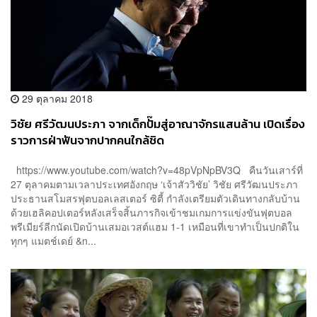
29 ตุลาคม 2018
วิชัย ศรีวัฒนประภา จากเด็กปั๊มสู่อาณาจักรแสนล้าน เปิดเรื่อง
ราวการฝ่าฟันจากปากคนใกล้ชิด
https://www.youtube.com/watch?v=48pVpNpBV3Q คืนวันเสาร์ที่
27 ตุลาคมตามเวลาประเทศอังกฤษ ‘เจ้าสัววิชัย’ วิชัย ศรีวัฒนประภา
ประธานสโมสรฟุตบอลเลสเตอร์ ซิตี้ กำลังเตรียมตัวเดินทางกลับบ้าน
ด้วยเฮลิคอปเตอร์หลังเสร็จสิ้นภารกิจเข้าชมเกมการแข่งขันฟุตบอล
พรีเมียร์ลีกนัดเปิดบ้านเสมอเวสต์แฮม 1-1 เหมือนที่เขาทำเป็นปกติใน
ทุกๆ แมตช์เดย์ &n...