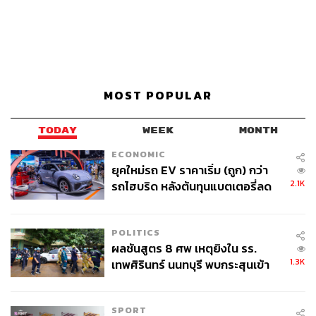
MOST POPULAR
TODAY
WEEK
MONTH
ECONOMIC
ยุคใหม่รถ EV ราคาเริ่ม (ถูก) กว่า
2.1K
รถไฮบริด หลังต้นทุนแบตเตอรี่ลด
ลง - จีนแห่บุกตลาดเกิดใหม่
POLITICS
ผลชันสูตร 8 ศพ เหตุยิงใน รร.
1.3K
เทพศิรินทร์ นนทบุรี พบกระสุนเข้า
จุดสำคัญ ‘ศีรษะ-หน้าอก’ ครูถูกยิง
4 นัด จากระยะไกล
SPORT