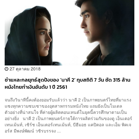
27 ตุลาคม 2018
ชำแหละกลยุทธ์สุดปังของ ‘นาคี 2’ ทุบสถิติ 7 วัน ซัด 315 ล้าน
หนังไทยทำเงินอันดับ 1 ปี 2561
จนถึงวินาทีนี้คงต้องยอมรับแล้วว่า นาคี 2 เป็นภาพยนตร์ไทยที่มาแรง
แซงทุกความซบเซาของอุตสาหกรรมหนังไทย แถมยังเป็นโมเดล
ตัวอย่างที่น่าสนใจ ที่ค่ายผู้ผลิตคอนเทนต์ในยุคนี้ควรศึกษาตามเป็น
อย่างยิ่ง นาคี 2 เป็นภาพยนตร์ภายใต้การผลิตร่วมกันของดู เอ็นเตอร์
เทนเม้นท์, เซิร์ช เอ็นเตอร์เทนเม้นท์, บีฮีมอธ แคปิตอล และเอ็ม พิคเจ
อร์ส มีพงษ์พัฒน์ วชิรบรรจง ...