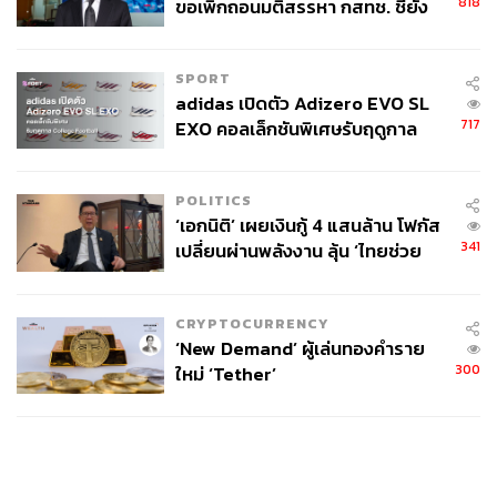
818
ขอเพิกถอนมติสรรหา กสทช. ชี้ยัง
ไม่ใช่ผู้เดือดร้อนเสียหาย
SPORT
adidas เปิดตัว Adizero EVO SL
717
EXO คอลเล็กชันพิเศษรับฤดูกาล
College Football
POLITICS
‘เอกนิติ’ เผยเงินกู้ 4 แสนล้าน โฟกัส
341
เปลี่ยนผ่านพลังงาน ลุ้น ‘ไทยช่วย
ไทยพลัส’ เฟส 2 รอประเมินความ
เหมาะสม
CRYPTOCURRENCY
‘New Demand’ ผู้เล่นทองคำราย
300
ใหม่ ‘Tether’