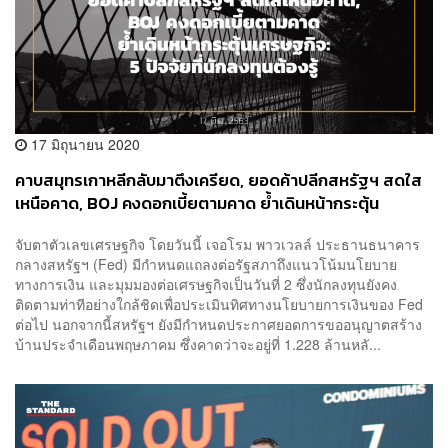
17 มิถุนายน 2020
คาบสมุทรเกาหลีกลับมาตึงเครียด, ยอดค้าปลีกสหรัฐฯ สดใส
เหนือคาด, BOJ คงดอกเบี้ยตามคาด ย้ำเดินหน้ากระตุ้น
เศรษฐกิจ: 5 ปัจจัยที่นักลงทุนต้องรู้ (17 มิ.ย. 2563)
จับตาตัวเลขเศรษฐกิจ โดยวันนี้ เจอโรม พาวเวลล์ ประธานธนาคาร
กลางสหรัฐฯ (Fed) มีกำหนดแถลงต่อรัฐสภาถึงแนวโน้มนโยบาย
ทางการเงิน และมุมมองต่อเศรษฐกิจเป็นวันที่ 2 ซึ่งนักลงทุนยังคง
ติดตามท่าทีอย่างใกล้ชิดเพื่อประเมินทิศทางนโยบายการเงินของ Fed
ต่อไป นอกจากนี้สหรัฐฯ ยังมีกำหนดประกาศยอดการขออนุญาตสร้าง
บ้านประจำเดือนพฤษภาคม ซึ่งคาดว่าจะอยู่ที่ 1.228 ล้านหลั...