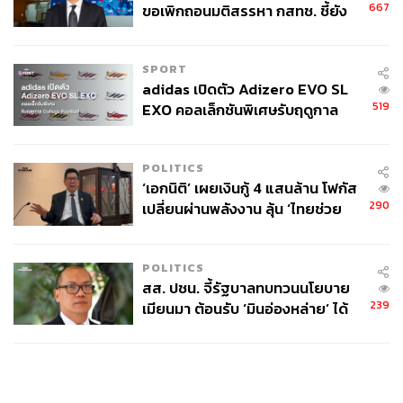
667
ขอเพิกถอนมติสรรหา กสทช. ชี้ยัง
ไม่ใช่ผู้เดือดร้อนเสียหาย
SPORT
adidas เปิดตัว Adizero EVO SL
519
EXO คอลเล็กชันพิเศษรับฤดูกาล
College Football
POLITICS
‘เอกนิติ’ เผยเงินกู้ 4 แสนล้าน โฟกัส
290
เปลี่ยนผ่านพลังงาน ลุ้น ‘ไทยช่วย
ไทยพลัส’ เฟส 2 รอประเมินความ
เหมาะสม
POLITICS
สส. ปชน. จี้รัฐบาลทบทวนนโยบาย
239
เมียนมา ต้อนรับ ‘มินอ่องหล่าย’ ได้
แค่สัญญาว่างเปล่า