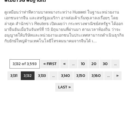
พัฒนา 5G พื้นฐานได้
ดูเหมือนว่าท่าทีความบาดหมางระหว่าง Huawei ในฐานะหน่วยงาน
เอกชนจากจีน และสหรัฐอเมริกา อาจส่อเค้าเริ่มทุเลาลงเรื่อยๆ โดย
ล่าสุด สำนักข่าว Reuters เปิดเผยว่า กระทรวงพาณิชย์สหรัฐฯ ได้ออก
มายืนยันเมื่อวันจันทร์ที่ 15 มิถุนายนที่ผ่านมา ตามเวลาท้องถิ่น ว่าจะ
อนุญาตให้บริษัทและหน่วยงานเอกชนในประเทศสามารถดำเนินธุรกิจ
กับยักษ์ใหญ่ด้านเทคโนโลยีโทรคมนาคมจากจีนได้ เ...
3,132 of 3,593
« FIRST
«
...
10
20
30
...
3,131
3,132
3,133
...
3,140
3,150
3,160
...
»
LAST »