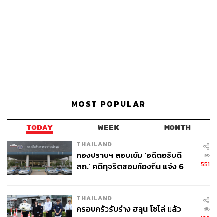
MOST POPULAR
TODAY
WEEK
MONTH
THAILAND
กองปราบฯ สอบเข้ม ‘อดีตอธิบดี
551
สถ.’ คดีทุจริตสอบท้องถิ่น แจ้ง 6
ข้อหาหนัก จ่อชง ป.ป.ช. 12 ส.ค. นี้
THAILAND
ครอบครัวรับร่าง ฮลุน โซโล่ แล้ว