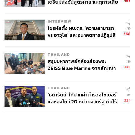
463
เตรียมส่งชันสูตรหาสาเหตุการเสีย
ชีวิต
INTERVIEW
ไขรหัสตั้ง ผบ.ตร. ‘ความสามารถ
368
vs อาวุโส’ และอนาคตการปฏิรูปสี
กากี กับ พล.ต.อ. เอก อังสนานนท์
THAILAND
สรุปมหากาพย์กล้องส่องพระ
343
ZEISS Blue Marine จากสัญญา
ผลิต 8.3 ล้าน สู่ข้อพิพาท ‘มา
เวลล์ฯ’ ฟ้อง ‘โทน บางแค’ ผิดนัด
THAILAND
จ่ายหนี้-แอบระบุแบรนด์
‘ธนารัตน์’ ให้ปากคำตำรวจไซเบอร์
334
แฉช่องโหว่ 20 หน่วยงานรัฐ ยันไร้
นัยทางการเมือง