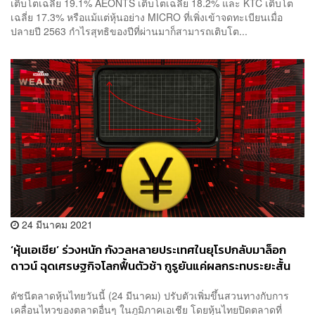
เติบโตเฉลี่ย 19.1% AEONTS เติบโตเฉลี่ย 18.2% และ KTC เติบโต
เฉลี่ย 17.3% หรือแม้แต่หุ้นอย่าง MICRO ที่เพิ่งเข้าจดทะเบียนเมื่อ
ปลายปี 2563 กำไรสุทธิของปีที่ผ่านมาก็สามารถเติบโต...
24 มีนาคม 2021
‘หุ้นเอเชีย’ ร่วงหนัก กังวลหลายประเทศในยุโรปกลับมาล็อก
ดาวน์ ฉุดเศรษฐกิจโลกฟื้นตัวช้า กูรูยันแค่ผลกระทบระยะสั้น
ดัชนีตลาดหุ้นไทยวันนี้ (24 มีนาคม) ปรับตัวเพิ่มขึ้นสวนทางกับการ
เคลื่อนไหวของตลาดอื่นๆ ในภูมิภาคเอเชีย โดยหุ้นไทยปิดตลาดที่