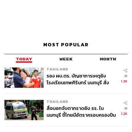
MOST POPULAR
TODAY
WEEK
MONTH
THAILAND
รอง ผบ.ตร. บัญชาการเหตุยิง
1.3K
โรงเรียนเทพศิรินทร์ นนทบุรี สั่ง
ค้นหา 2 รอบยืนยันไร้คนติดค้าง พบ
ศพปู่-ย่าที่บ้านพักผู้ก่อเหตุ
THAILAND
สื่อนอกจับตากราดยิง รร. ใน
1.2K
นนทบุรี ชี้ไทยมีอัตราครอบครองปืน
สูงในระดับต้นของภูมิภาค