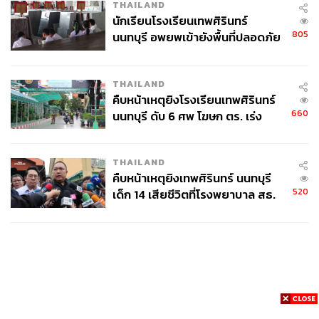
THAILAND
นักเรียนโรงเรียนเทพศิรินทร์
805
นนทบุรี อพยพเข้ายังพื้นที่ปลอดภัย
ชั่วคราว หลังเหตุใช้อาวุธปืนภายใน
โรงเรียนคลี่คลาย
THAILAND
คืบหน้าเหตุยิงโรงเรียนเทพศิรินทร์
660
นนทบุรี ดับ 6 ศพ โฆษก ตร. เร่ง
สอบปมขโมยปืนปู่ก่อเหตุ
THAILAND
คืบหน้าเหตุยิงเทพศิรินทร์ นนทบุรี
520
เด็ก 14 เสียชีวิตที่โรงพยาบาล สธ.
ยืนยันครูเสียชีวิต 5 ราย เจ็บ 22
ราย