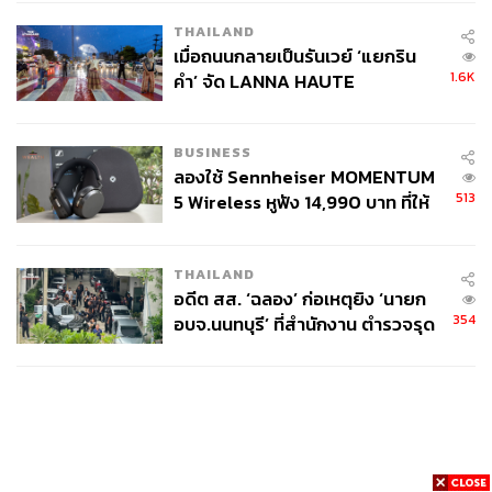
THAILAND
เมื่อถนนกลายเป็นรันเวย์ ‘แยกริน
1.6K
คำ’ จัด LANNA HAUTE
COUTURE กลางสายฝน
BUSINESS
ลองใช้ Sennheiser MOMENTUM
513
5 Wireless หูฟัง 14,990 บาท ที่ให้
ผู้ใช้ถอดเปลี่ยนแบตเองได้ ก่อนกฎ
EU บังคับปีหน้า
THAILAND
อดีต สส. ‘ฉลอง’ ก่อเหตุยิง ‘นายก
354
อบจ.นนทบุรี’ ที่สำนักงาน ตำรวจรุด
ลงพื้นที่