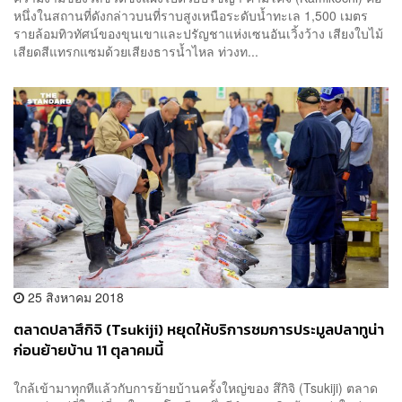
หนึ่งในสถานที่ดังกล่าวบนที่ราบสูงเหนือระดับน้ำทะเล 1,500 เมตร
รายล้อมทิวทัศน์ของขุนเขาและปรัญชาแห่งเซนอันเวิ้งว้าง เสียงใบไม้
เสียดสีแทรกแซมด้วยเสียงธารน้ำไหล ท่วงท...
25 สิงหาคม 2018
ตลาดปลาสึกิจิ (Tsukiji) หยุดให้บริการชมการประมูลปลาทูน่า
ก่อนย้ายบ้าน 11 ตุลาคมนี้
ใกล้เข้ามาทุกทีแล้วกับการย้ายบ้านครั้งใหญ่ของ สึกิจิ (Tsukiji) ตลาด