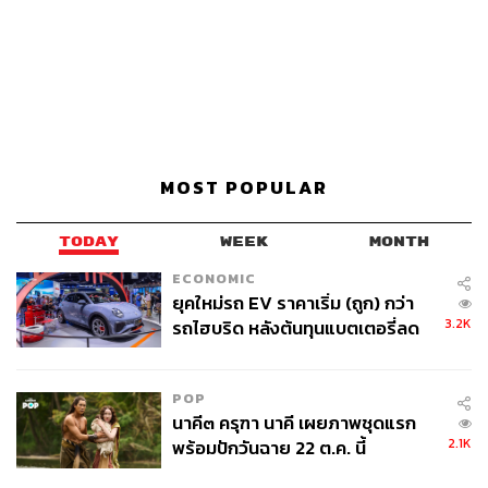
MOST POPULAR
TODAY
WEEK
MONTH
ECONOMIC
ยุคใหม่รถ EV ราคาเริ่ม (ถูก) กว่า
3.2K
รถไฮบริด หลังต้นทุนแบตเตอรี่ลด
ลง - จีนแห่บุกตลาดเกิดใหม่
POP
นาคี๓ ครุฑา นาคี เผยภาพชุดแรก
2.1K
พร้อมปักวันฉาย 22 ต.ค. นี้