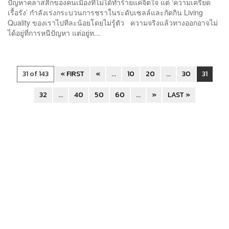
ปัญหาคลาสสิกของคนเมืองที่ไม่ได้ทำร้ายแค่จิตใจ แต่ ‘ความเครียด
เรื้อรัง’ กำลังเร่งกระบวนการชราในระดับเซลล์และกัดกิน Living
Quality ของเราไปทีละน้อยโดยไม่รู้ตัว ความจริงแล้วทางออกอาจไม่
ได้อยู่ที่การหนีปัญหา แต่อยู่ท...
31 of 143
« FIRST
«
...
10
20
...
30
31
32
...
40
50
60
...
»
LAST »