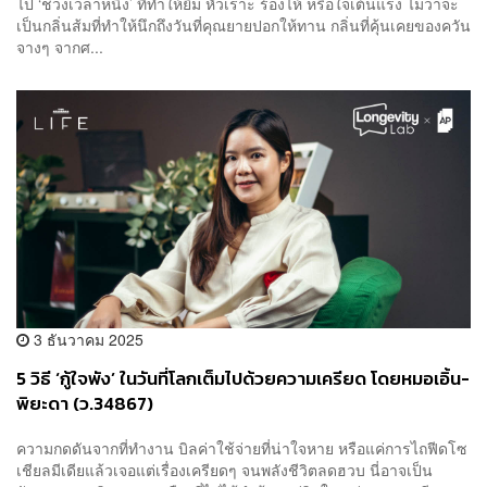
ไป ‘ช่วงเวลาหนึ่ง’ ที่ทำให้ยิ้ม หัวเราะ ร้องไห้ หรือใจเต้นแรง ไม่ว่าจะ
เป็นกลิ่นส้มที่ทำให้นึกถึงวันที่คุณยายปอกให้ทาน กลิ่นที่คุ้นเคยของควัน
จางๆ จากศ...
3 ธันวาคม 2025
5 วิธี ‘กู้ใจพัง’ ในวันที่โลกเต็มไปด้วยความเครียด โดยหมอเอิ้น-
พิยะดา (ว.34867)
ความกดดันจากที่ทำงาน บิลค่าใช้จ่ายที่น่าใจหาย หรือแค่การไถฟีดโซ
เชียลมีเดียแล้วเจอแต่เรื่องเครียดๆ จนพลังชีวิตลดฮวบ นี่อาจเป็น