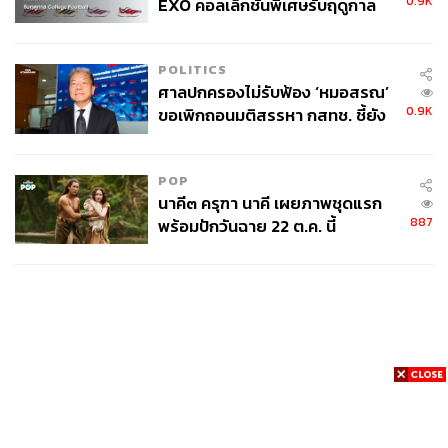
0.9K
EXO คอลเล็กชันพิเศษรับฤดูกาล
College Football
POLITICS
ศาลปกครองไม่รับฟ้อง ‘หมอสรณ’
0.9K
ขอเพิกถอนมติสรรหา กสทช. ชี้ยัง
ไม่ใช่ผู้เดือดร้อนเสียหาย
POP
นาคี๓ ครุฑา นาคี เผยภาพชุดแรก
887
พร้อมปักวันฉาย 22 ต.ค. นี้
News
Wealth
Pop