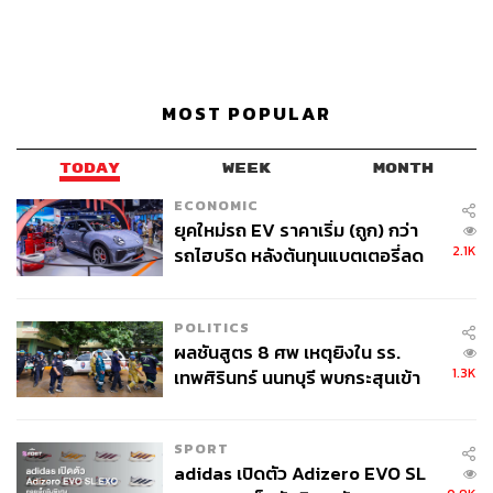
MOST POPULAR
TODAY
WEEK
MONTH
ECONOMIC
ยุคใหม่รถ EV ราคาเริ่ม (ถูก) กว่า
2.1K
รถไฮบริด หลังต้นทุนแบตเตอรี่ลด
ลง - จีนแห่บุกตลาดเกิดใหม่
POLITICS
ผลชันสูตร 8 ศพ เหตุยิงใน รร.
1.3K
เทพศิรินทร์ นนทบุรี พบกระสุนเข้า
จุดสำคัญ ‘ศีรษะ-หน้าอก’ ครูถูกยิง
4 นัด จากระยะไกล
SPORT
adidas เปิดตัว Adizero EVO SL