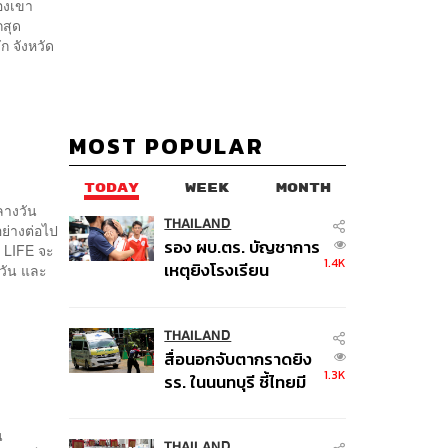
องเขา
กสุด
 จังหวัด
MOST POPULAR
TODAY
WEEK
MONTH
ลางวัน
THAILAND
อย่างต่อไป
รอง ผบ.ตร. บัญชาการ
ย LIFE จะ
1.4K
เหตุยิงโรงเรียน
งวัน และ
เทพศิรินทร์ นนทบุรี สั่ง
ค้นหา 2 รอบยืนยันไร้
คนติดค้าง พบศพปู่-ย่า
THAILAND
สื่อนอกจับตากราดยิง
ที่บ้านพักผู้ก่อเหตุ
1.3K
รร. ในนนทบุรี ชี้ไทยมี
อัตราครอบครองปืนสูง
ในระดับต้นของภูมิภาค
น
THAILAND