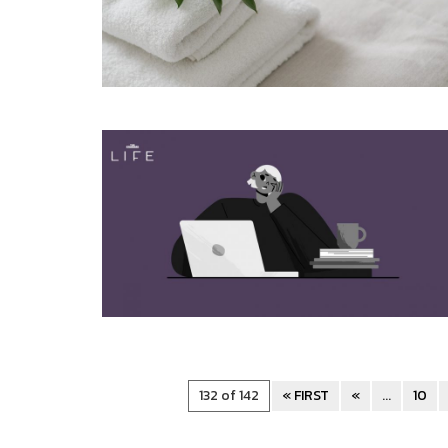
132 of 142
« FIRST
«
...
10