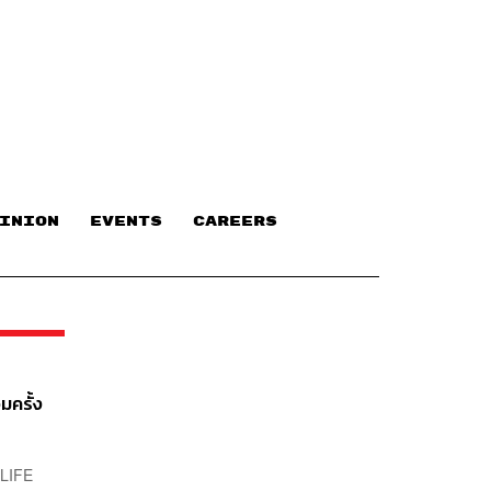
INION
EVENTS
CAREERS
ครั้ง
 LIFE