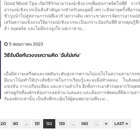
Good Mood Tips เปิดวิธีรักษาอารมณ์เชิงบวกเพื่อสุขภาพจิตใจที่ดี การ
อารมณ์เชิงบวกเป็นสิ่งสำคัญมากสำหรับคนยุคนี้ เพราะมีหลายครั้งที่อาร
ชั่ววูบนำไปสู่สถานการณ์ที่เลวร้ายกว่าเดิม เพราะขาดการจัดการอารมณ์ที
เสริมความแข็งแรงให้อารมณ์เชิงบวกจะเป็นเกราะป้องกันที่ดี หากคุณรู้สึก
ล้า หงุดหงิด และไม่มีแรงจูงใจ แต่เราสาม...
5 พฤษภาคม 2023
วิธีรับมือกับวงจรความคิด ‘ฉันไม่เก่ง’
เมื่อมีความเครียดและกดดันระดับสูงจากความไม่แน่ใจในความสามารถ
มีแนวโน้มทำให้ประสิทธิภาพในการเรียนรู้และลงมือทำลดลง ในสังคมท
แข่งขัน การเปรียบเทียบ และความสำเร็จ อีกทั้งการเอาตัวรอดจากวิกฤต
เศรษฐกิจที่องค์กรต้องการลดจำนวนคนลง และต้องการคัดคนที่มีความสา
กับองค์กรเท่านั้น เป็นสิ่งที่กระตุ้นให้ผู้คนพยายามที่จะม...
20
30
...
131
132
133
...
140
...
»
LAST »