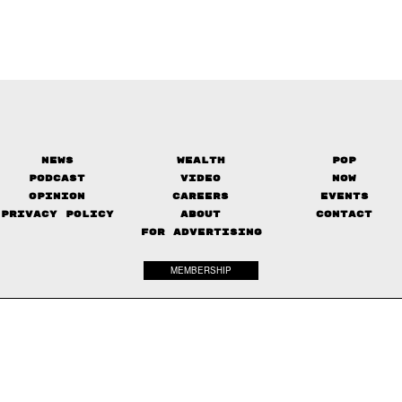
News
Wealth
Pop
Podcast
Video
Now
Opinion
Careers
Events
Privacy Policy
About
Contact
FOR ADVERTISING
MEMBERSHIP
© 2017-
2026
The Standard. All rights reserved.