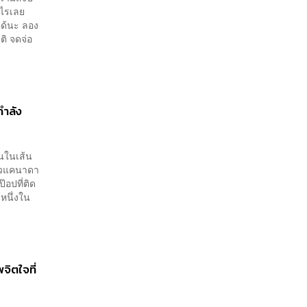
อะไรเลย
ด้นะ ลอง
ติ จดจ่อ
กำลัง
นในเส้น
าวแคนาดา
๊อปที่ติด
หนึ่งใน
จิตใจที่