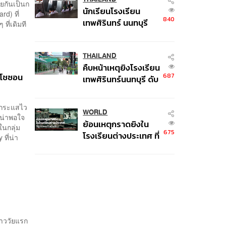
วยกันเป็นก
นักเรียนโรงเรียน
d) ที่
840
เทพศิรินทร์ นนทบุรี
ี่เดิมที
อพยพเข้ายังพื้นที่
ปลอดภัยชั่วคราว หลัง
เหตุใช้อาวุธปืนภายใน
THAILAND
คืบหน้าเหตุยิงโรงเรียน
โรงเรียนคลี่คลาย
ุคโชซอน
687
เทพศิรินทร์นนทบุรี ดับ
6 ศพ โฆษก ตร. เร่ง
สอบปมขโมยปืนปู่ก่อ
็นกระแสไว
เหตุ
WORLD
่น่าพอใจ
ย้อนเหตุกราดยิงใน
นกลุ่ม
675
โรงเรียนต่างประเทศ ที่
ที่น่า
ผู้ก่อเหตุเป็นนักเรียน
สาววัยแรก