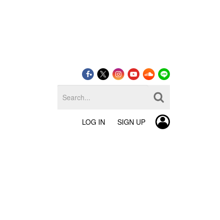
LOG IN
SIGN UP