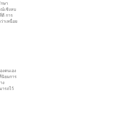
รักษา
มณ์เชิงลบ
่ดี การ
ว่าเหนื่อย
ของตนเอง
ี่นิยมการ
ทาง
มารถไว้