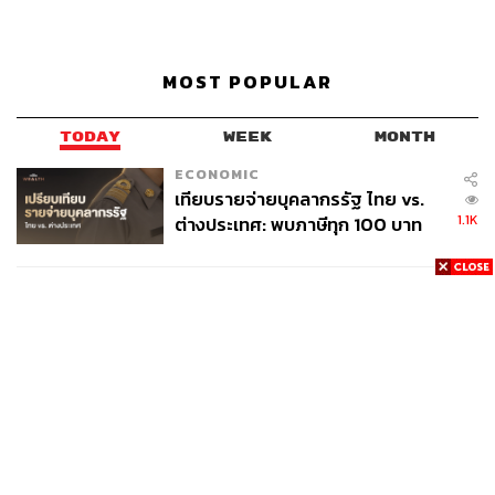
MOST POPULAR
TODAY
WEEK
MONTH
ECONOMIC
เทียบรายจ่ายบุคลากรรัฐ ไทย vs.
1.1K
ต่างประเทศ: พบภาษีทุก 100 บาท
ของคนไทยใช้ไปกับข้าราชการเฉียด
40 บาท
BUSINESS
แบงก์ไร้สาขา CLICX ปิดรับสมัคร
1K
สินเชื่อชั่วคราว พร้อมส่งสัญญาณ
เตือนกลุ่มกู้เงินผิดวัตถุประสงค์-ให้
ข้อมูลเท็จ เตรียมดำเนินคดีเด็ดขาด
POLITICS
‘ประภาศ คงเอียด’ กรรมการ ป.ป.ช.
569
อดีตอธิบดีกรมธนารักษ์ ถึงแก่
อนิจกรรม