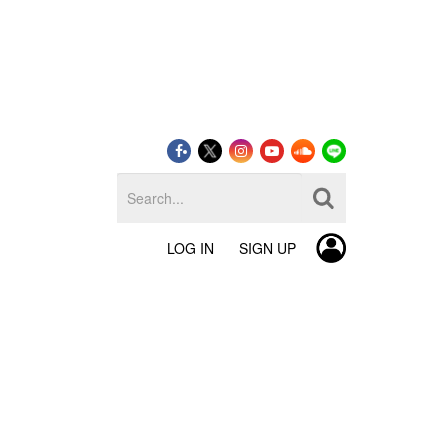
LOG IN
SIGN UP