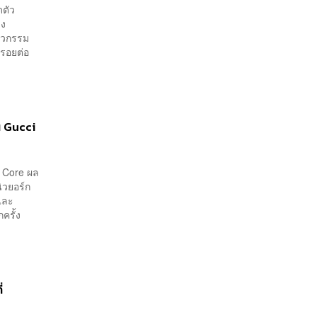
ดตัว
าง
ิศวกรรม
้รอยต่อ
น Gucci
i Core ผล
ิวยอร์ก
และ
ครั้ง
่