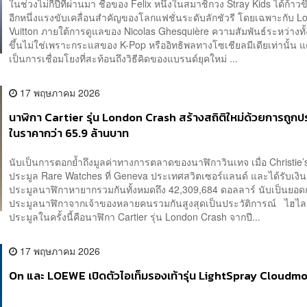
ในช่วงไม่กี่ปีที่ผ่านมา ชื่อของ Felix หนึ่งในสมาชิกวง Stray Kids ได้ก้าวข
อีกหนึ่งแรงขับเคลื่อนสำคัญของโลกแฟชั่นระดับลักชัวรี โดยเฉพาะกับ Lo
Vuitton ภายใต้การดูแลของ Nicolas Ghesquière ความสัมพันธ์ระหว่างทั้
ขึ้นไม่ใช่เพราะกระแสของ K-Pop หรืออิทธิพลทางโซเชียลมีเดียเท่านั้น แต
เป็นการเชื่อมโยงที่สะท้อนถึงวิธีคิดของแบรนด์ยุคใหม่ ...
17 พฤษภาคม 2026
นาฬิกา Cartier รุ่น London Crash สร้างสถิติใหม่ด้วยการถูกป
ในราคากว่า 65.9 ล้านบาท
นับเป็นการตอกย้ำถึงมูลค่าทางการตลาดของนาฬิกาวินเทจ เมื่อ Christie’
ประมูล Rare Watches ที่ Geneva ประเทศสวิตเซอร์แลนด์ และได้รับเงิ
ประมูลนาฬิกาหายากรวมกันทั้งหมดถึง 42,309,684 ดอลลาร์ นับเป็นยอ
ประมูลนาฬิกาจากเจ้าของหลายคนรวมกันสูงสุดเป็นประวัติการณ์ ไฮไ
ประมูลในครั้งนี้คือนาฬิกา Cartier รุ่น London Crash จากปี...
17 พฤษภาคม 2026
On และ LOEWE เปิดตัวไอเท็มรองเท้ารุ่น LightSpray Cloudm