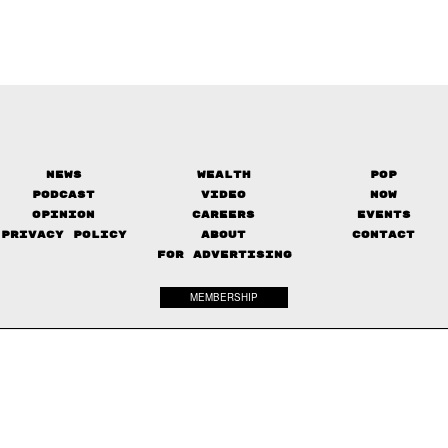
News
Wealth
Pop
Podcast
Video
Now
Opinion
Careers
Events
Privacy Policy
About
Contact
FOR ADVERTISING
MEMBERSHIP
© 2017-
2026
The Standard. All rights reserved.