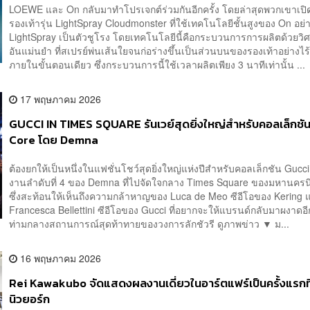
LOEWE และ On กลับมาทำโปรเจกต์ร่วมกันอีกครั้ง โดยล่าสุดพวกเขาเปิ
รองเท้ารุ่น LightSpray Cloudmonster ที่ใช้เทคโนโลยีชั้นสูงของ On อย่
LightSpray เป็นตัวชูโรง โดยเทคโนโลยีนี้คือกระบวนการการผลิตด้วยว
อันแม่นยำ ที่สเปรย์พ่นเส้นใยจนก่อร่างขึ้นเป็นส่วนบนของรองเท้าอย่างไร
ภายในขั้นตอนเดียว ซึ่งกระบวนการนี้ใช้เวลาผลิตเพียง 3 นาทีเท่านั้น ...
17 พฤษภาคม 2026
GUCCI IN TIMES SQUARE รันเวย์สุดยิ่งใหญ่สำหรับคอลเล็กชั
Core โดย Demna
ต้องยกให้เป็นหนึ่งในแฟชั่นโชว์สุดยิ่งใหญ่แห่งปีสำหรับคอลเล็กชัน Gucc
งานลำดับที่ 4 ของ Demna ที่ไปจัดใจกลาง Times Square ของมหานครน
ซึ่งสะท้อนให้เห็นถึงความกล้าหาญของ Luca de Meo ซีอีโอของ Kering 
Francesca Bellettini ซีอีโอของ Gucci ที่อยากจะให้แบรนด์กลับมาผงาดอีก
ท่ามกลางสถานการณ์สุดท้าทายของวงการลักชัวรี ดูภาพข่าว ▼ ม...
16 พฤษภาคม 2026
Rei Kawakubo จัดแสดงผลงานเดี่ยวในอาร์ตแฟร์เป็นครั้งแรกที
นิวยอร์ก