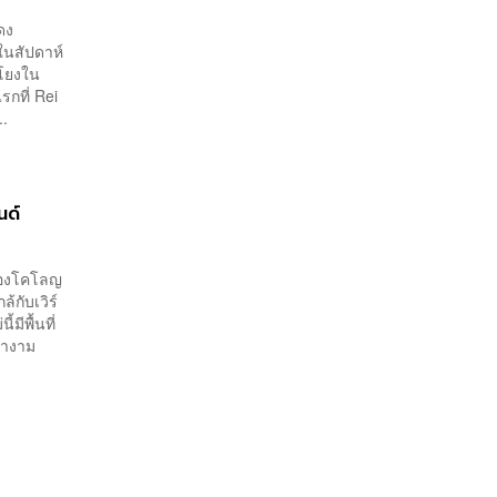
ดง
ในสัปดาห์
มโยงใน
รกที่ Rei
..
นด์
มืองโคโลญ
้กับเวิร์
มีพื้นที่
่างาม