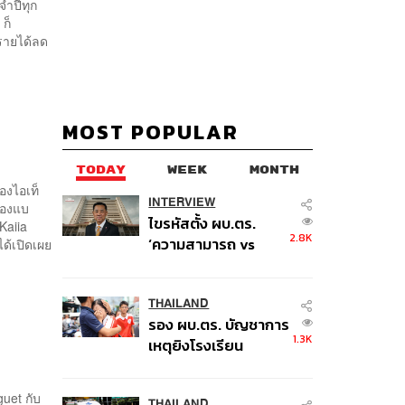
จำปีทุก
ก็
 รายได้ลด
MOST POPULAR
TODAY
WEEK
MONTH
องไอเท็
INTERVIEW
ของแบ
ไขรหัสตั้ง ผบ.ตร.
ง Kaiia
2.8K
‘ความสามารถ vs
ด้เปิดเผย
อาวุโส’ และอนาคตการ
ปฏิรูปสีกากี กับ
พล.ต.อ. เอก อังสนา
THAILAND
รอง ผบ.ตร. บัญชาการ
นนท์
1.3K
เหตุยิงโรงเรียน
เทพศิรินทร์ นนทบุรี สั่ง
ค้นหา 2 รอบยืนยันไร้
uet กับ
THAILAND