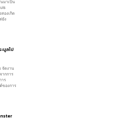
ึ้นมาเป็น
uis
งสองเกิด
่ยัง
ระมูลไป
s จัดงาน
นจากการ
ดการ
ลต์ของการ
onster