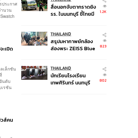
คนติดค้าง พบศพปู่-ย่า
การประกาศ
สื่อนอกจับตากราดยิง
ที่บ้านพักผู้ก่อเหตุ
นจำนวน
1.2K
รร. ในนนทบุรี ชี้ไทยมี
น Swatch
อัตราครอบครองปืนสูง
ในระดับต้นของภูมิภาค
THAILAND
สรุปมหากาพย์กล้อง
823
ส่องพระ ZEISS Blue
จะเปิด
Marine จากสัญญา
ผลิต 8.3 ล้าน สู่ข้อ
ลเล็กชัน
พิพาท ‘มาเวลล์ฯ’ ฟ้อง
THAILAND
ี่
นักเรียนโรงเรียน
‘โทน บางแค’ ผิดนัด
802
อันดับ
เทพศิรินทร์ นนทบุรี
จ่ายหนี้-แอบระบุ
บเรชัน
อพยพเข้ายังพื้นที่
แบรนด์
ปลอดภัยชั่วคราว หลัง
เหตุใช้อาวุธปืนภายใน
โรงเรียนคลี่คลาย
วส์คน