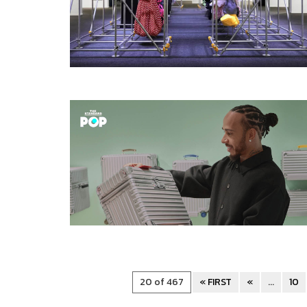
20 of 467
« FIRST
«
...
10