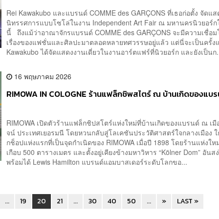
Rei Kawakubo และแบรนด์ COMME des GARÇONS ที่เธอก่อตั้ง จัดแส
นิทรรศการแบบโซโล่ในงาน Independent Art Fair ณ มหานครนิวยอร์ก
นี้ ถึงแม้ว่าอาณาจักรแบรนด์ COMME des GARÇONS จะมีความเชื่อ
เรื่องของแฟชั่นและศิลปะมาตลอดหลายทศวรรษอยู่แล้ว แต่นี่จะเป็นครั้งแ
Kawakubo ได้จัดแสดงงานเดี่ยวในงานอาร์ตแฟร์ที่นิวยอร์ก และยังเป็นก.
16 พฤษภาคม 2026
RIMOWA IN COLOGNE ร้านแฟล็กชิพสไตร์ ณ บ้านเกิดของแบร
RIMOWA เปิดตัวร้านแฟล็กชิปสโตร์แห่งใหม่ที่บ้านเกิดของแบรนด์ ณ เ
จน์ ประเทศเยอรมนี โดยหวนกลับสู่โลเคชันประวัติศาสตร์ใจกลางเมือง ใกล
กช็อปแห่งแรกที่เป็นจุดกำเนิดของ RIMOWA เมื่อปี 1898 โดยร้านแห่งใหม่นี้
เกือบ 500 ตารางเมตร และตั้งอยู่เคียงข้างมหาวิหาร “Kölner Dom” อันสง
พร้อมได้ Lewis Hamilton แบรนด์แอมบาสเดอร์ระดับโลกขอ...
...
19
20
21
...
30
40
50
...
»
LAST »