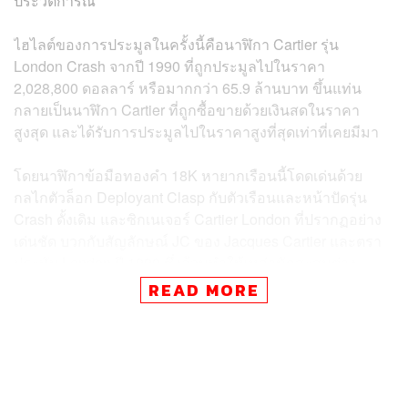
ประวัติการณ์
ไฮไลต์ของการประมูลในครั้งนี้คือนาฬิกา Cartier รุ่น
London Crash จากปี 1990 ที่ถูกประมูลไปในราคา
2,028,800 ดอลลาร์ หรือมากกว่า 65.9 ล้านบาท ขึ้นแท่น
กลายเป็นนาฬิกา Cartier ที่ถูกซื้อขายด้วยเงินสดในราคา
สูงสุด และได้รับการประมูลไปในราคาสูงที่สุดเท่าที่เคยมีมา
โดยนาฬิกาข้อมือทองคำ 18K หายากเรือนนี้โดดเด่นด้วย
กลไกตัวล็อก Deployant Clasp กับตัวเรือนและหน้าปัดรุ่น
Crash ดั้งเดิม และซิกเนเจอร์ Cartier London ที่ปรากฏอย่าง
เด่นชัด บวกกับสัญลักษณ์ JC ของ Jacques Cartier และตรา
ประทับ London ปี 1990 ซึ่งล้วนทำให้เหล่านักสะสมต่าง
อยากครอบครองเป็นเจ้าของ และส่งผลต่อมูลค่าของนาฬิกา
READ MORE
เรือนนี้จน Christie’s สามารถปิดราคาประมูลได้สูงกว่าที่คาด
การณ์ไว้มากท่ามกลางบรรยากาศการประมูลอันดุเดือด อีก
ทั้งยังทำลายสถิติของ Sotheby’s ที่เพิ่งออกประมูลนาฬิกา
Cartier ด้วยราคาสูงที่สุดในโลกไปเมื่อ 2 สัปดาห์ที่แล้ว