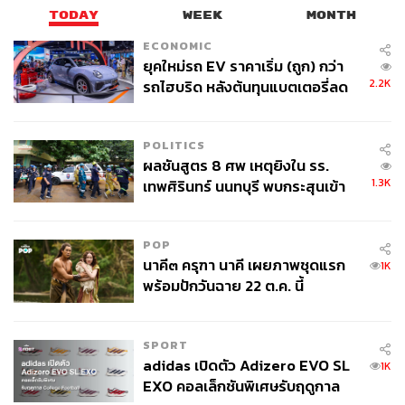
TODAY
WEEK
MONTH
ECONOMIC
ยุคใหม่รถ EV ราคาเริ่ม (ถูก) กว่า
2.2K
รถไฮบริด หลังต้นทุนแบตเตอรี่ลด
ลง - จีนแห่บุกตลาดเกิดใหม่
POLITICS
ผลชันสูตร 8 ศพ เหตุยิงใน รร.
1.3K
เทพศิรินทร์ นนทบุรี พบกระสุนเข้า
จุดสำคัญ ‘ศีรษะ-หน้าอก’ ครูถูกยิง
4 นัด จากระยะไกล
POP
นาคี๓ ครุฑา นาคี เผยภาพชุดแรก
1K
พร้อมปักวันฉาย 22 ต.ค. นี้
SPORT
adidas เปิดตัว Adizero EVO SL
1K
EXO คอลเล็กชันพิเศษรับฤดูกาล