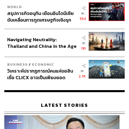
WORLD
สรุปภารกิจอนุทิน เยือนอินโดนีเซีย
554
ขับเคลื่อนการทูตเศรษฐกิจเชิงรุก
ประกาศหุ้นส่วนยุทธศาสตร์ไทย –
อินโดนีเซีย
Navigating Neutrality:
Thailand and China in the Age
191
of a New Global Order
BUSINESS
/
ECONOMIC
วิเคราะห์ปรากฏการณ์คนแห่ขอสิน
2.7K
เชื่อ CLICX อาจเป็นเพียงยอด
ภูเขาน้ำแข็ง ของปัญหาหนี้ครัว
เรือนไทยที่ถูกซุกไว้
LATEST STORIES