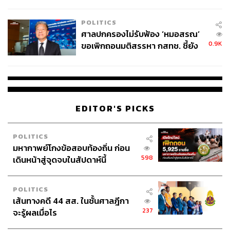
College Football
POLITICS
ศาลปกครองไม่รับฟ้อง ‘หมอสรณ’
0.9K
ขอเพิกถอนมติสรรหา กสทช. ชี้ยัง
ไม่ใช่ผู้เดือดร้อนเสียหาย
EDITOR'S PICKS
POLITICS
มหากาพย์โกงข้อสอบท้องถิ่น ก่อน
598
เดินหน้าสู่จุดจบในสัปดาห์นี้
POLITICS
เส้นทางคดี 44 สส. ในชั้นศาลฎีกา
237
จะรู้ผลเมื่อไร