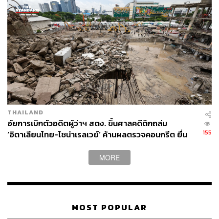
THAILAND
อัยการเบิกตัวอดีตผู้ว่าฯ สตง. ขึ้นศาลคดีตึกถล่ม
155
‘อิตาเลียนไทย-ไชน่าเรลเวย์’ ค้านผลตรวจคอนกรีต ยื่น
ร้องขอเก็บตัวอย่างส่งพิสูจน์สวิสฯ
MORE
MOST POPULAR