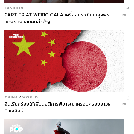
FASHION
CARTIER AT WEIBO GALA เครื่องประดับบนลุคพรม
...
แดงของแขกคนสำคัญ
CHINA
/
WORLD
จีนเรียกร้องให้ญี่ปุ่นยุติการพิจารณาครอบครองอาวุธ
...
นิวเคลียร์