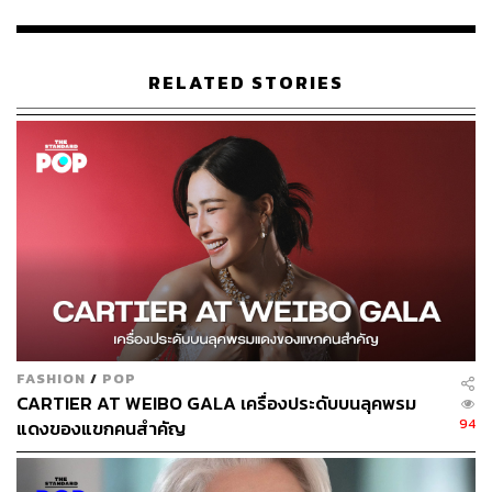
RELATED STORIES
249
ABOUT THE AUTHOR
พิมพ์ คำภีร์
นักเขียนกองบรรณาธิการคัลเจอร์ สำนักข่าว
THE STANDARD
FASHION
/
POP
CARTIER AT WEIBO GALA เครื่องประดับบนลุคพรม
94
แดงของแขกคนสำคัญ