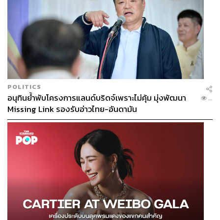
POLITICS
อนุทินย้ำพับโครงการแลนด์บริดจ์เพราะไม่คุ้ม มุ่งพัฒนา
...
Missing Link รองรับอ่าวไทย-อันดามัน