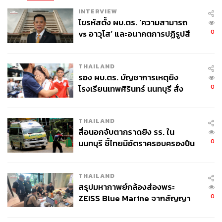
INTERVIEW
ไขรหัสตั้ง ผบ.ตร. ‘ความสามารถ
0
vs อาวุโส’ และอนาคตการปฏิรูปสี
กากี กับ พล.ต.อ. เอก อังสนานนท์
THAILAND
รอง ผบ.ตร. บัญชาการเหตุยิง
0
โรงเรียนเทพศิรินทร์ นนทบุรี สั่ง
ค้นหา 2 รอบยืนยันไร้คนติดค้าง พบ
ศพปู่-ย่าที่บ้านพักผู้ก่อเหตุ
THAILAND
สื่อนอกจับตากราดยิง รร. ใน
0
นนทบุรี ชี้ไทยมีอัตราครอบครองปืน
สูงในระดับต้นของภูมิภาค
THAILAND
สรุปมหากาพย์กล้องส่องพระ
0
ZEISS Blue Marine จากสัญญา
ผลิต 8.3 ล้าน สู่ข้อพิพาท ‘มา
เวลล์ฯ’ ฟ้อง ‘โทน บางแค’ ผิดนัด