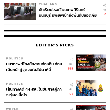
THAILAND
จ่ายหนี้-แอบระบุแบรนด์
นักเรียนโรงเรียนเทพศิรินทร์
0
นนทบุรี อพยพเข้ายังพื้นที่ปลอดภัย
ชั่วคราว หลังเหตุใช้อาวุธปืนภายใน
โรงเรียนคลี่คลาย
EDITOR'S PICKS
POLITICS
มหากาพย์โกงข้อสอบท้องถิ่น ก่อน
555
เดินหน้าสู่จุดจบในสัปดาห์นี้
POLITICS
เส้นทางคดี 44 สส. ในชั้นศาลฎีกา
192
จะรู้ผลเมื่อไร
WORLD