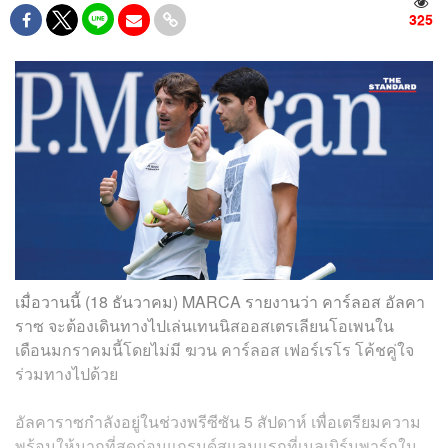
325
เมื่อวานนี้ (18 ธันวาคม) MARCA รายงานว่า คาร์ลอส อัลคา
ราซ จะต้องเดินทางไปเล่นเทนนิสออสเตรเลียนโอเพนใน
เดือนมกราคมนี้โดยไม่มี ฆวน คาร์ลอส เฟอร์เรโร โค้ชคู่ใจ
ร่วมทางไปด้วย
อัลคาราซกำลังอยู่ในช่วงพรีซีซัน 5 สัปดาห์ เพื่อเตรียมความ
พร้อมให้มากที่สุดก่อนแกรนด์สแลมแรกที่เมลเบิร์นพาร์กใน