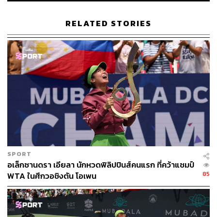
สมศักดิ์ จันทวิชชประภา
โปรดิวเซอร์ คอลัมนิสต์ และบรรณาธิการ ผู้
RELATED STORIES
หลงใหลในความตื่นเต้นของกีฬาและความ
สงบของการอ่านหนังสือเงียบๆ
SPORT
อเล็กซานดรา เอียลา นักหวดฟิลิปปินส์คนแรก ที่คว้าแชมป์
85
WTA ในศึกวอชิงตัน โอเพน