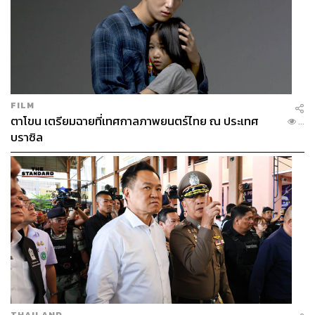
FILM
ตาโขน เตรียมฉายที่เทศกาลภาพยนตร์ไทย ณ ประเทศ
...
บราซิล
THAILAND