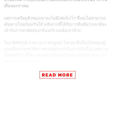
เดือนมกราคม
แต่การเตรียมตัวของเขาจะไม่มีเฟอร์เรโร ซึ่งจะไม่สามารถ
เดินทางไปพร้อมกันได้ หลังจากที่ได้รับการยืนยันว่าเขาต้อง
เข้ารับการผ่าตัดส่องกล้องบริเวณข้อเข่าซ้าย
โดย MARCA รายงานว่า ซามูเอล โลเปซ ซึ่งเป็นโค้ชของผู้
เล่นเพื่อนร่วมชาติชาวสเปนอย่าง ปาโบล การ์เรโญ บุสตา จะ
เป็นคนที่ก้าวขึ้นมาดูแลเขาเป็นหลักในช่วง 2 สัปดาห์ระหว่า
งออสเตรเลียนโอเพน
รายงานเพิ่มเติมระบุว่า เฟอร์เรโรจะกลับมาสมทบกับทีมของ
READ MORE
นักหวดมือ 2 ของโลกวัย 20 ปีอีกครั้งในศึกอินเดียน เวลส์
มาสเตอร์ส ที่สหรัฐอเมริกา ซึ่งจะลงสนามรอบแรกในวันที่ 6
มีนาคม 2024
อัลคาราซได้รับการฝึกสอนจากเฟอร์เรโรมาตั้งแต่ปี 2019
เมื่อเขาเริ่มต้นการเป็นนักเทนนิสอาชีพในวัยเพียง 16 ปี