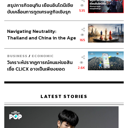
สรุปภารกิจอนุทิน เยือนอินโดนีเซีย
535
ขับเคลื่อนการทูตเศรษฐกิจเชิงรุก
ประกาศหุ้นส่วนยุทธศาสตร์ไทย –
อินโดนีเซีย
Navigating Neutrality:
Thailand and China in the Age
165
of a New Global Order
BUSINESS
/
ECONOMIC
วิเคราะห์ปรากฏการณ์คนแห่ขอสิน
2.6K
เชื่อ CLICX อาจเป็นเพียงยอด
ภูเขาน้ำแข็ง ของปัญหาหนี้ครัว
เรือนไทยที่ถูกซุกไว้
LATEST STORIES