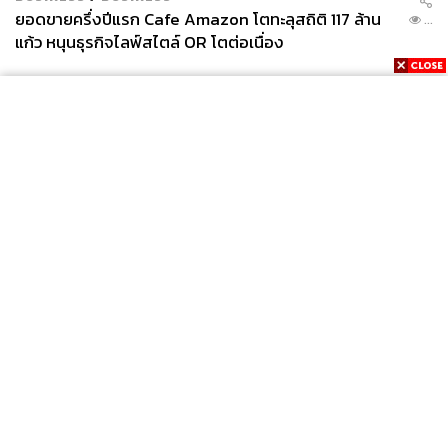
ยอดขายครึ่งปีแรก Cafe Amazon โตทะลุสถิติ 117 ล้าน
...
แก้ว หนุนธุรกิจไลฟ์สไตล์ OR โตต่อเนื่อง
News
Wealth
Pop
Podcast
Video
Now
Opinion
Careers
Events
Privacy
About
Contact
Policy
FOR
ADVERTISING
MEMBERSHIP