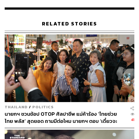
เชื่อว่าแม้ศาลรัฐธรรมนูญจะให้ท่านยุติบทบาทในฐานะนายก
รัฐมนตรี แต่ผมว่าภารกิจของท่านต่อพี่น้องประชาชนไทยยัง
มีต่อไป และท่านก็คงจะอุทิศตน เมื่อคืนเราก็ได้คุยกันตลอด
RELATED STORIES
ท่านก็เป็นห่วงงาน ภารกิจของประชาชนยังมีตลอด”
นพ.พรหมินทร์กล่าว
ด้าน วราวุธ ศิลปอาชา รักษาการรัฐมนตรีว่าการกระทรวง
การพัฒนาสังคมและความมั่นคงของมนุษย์ กล่าวถึงกระแส
ล่าสุดว่าพรรคเพื่อไทยจะเสนอชื่อ แพทองธาร ชินวัตร
หัวหน้าพรรคเพื่อไทย เป็นนายกฯ ว่า พรรคชาติไทยพัฒนา
ประกาศร่วมกันสนับสนุนแคนดิเดตจากพรรคเพื่อไทย และ
โดยเฉพาะรัฐบาลนี้ที่มาจากจุดยืนเดียวกัน คือการไม่แก้ไข
มาตรา 112 ซึ่งพรรคชาติไทยพัฒนาก็ยืนยันในจุดนี้มาตลอด
พร้อมย้ำว่าวงประชุมเมื่อวานนี้ไม่มีชื่อแคนดิเดตนายกฯ นอก
THAILAND
/
POLITICS
เหนือจากของพรรคเพื่อไทย
นายกฯ ชวนช้อป OTOP ศิลปาชีพ แม่ค้าร้อง ‘ไทยช่วย
41
ไทย พลัส’ สุดยอด ถามมีต่อไหม นายกฯ ตอบ ‘เดี๋ยวจะ
ส่วนโควตารัฐมนตรีของพรรคร่วมนั้น เท่าที่คุยกันไม่ได้มี
พยายาม’
อะไรเปลี่ยนแปลง เพราะองค์ประกอบของรัฐบาลทุกอย่างยัง