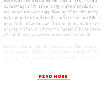
ประทานอาหารกลางวันที่ตลาดนางเลิ้ง โดยระบุว่ายังไม่ได้
คุยกับ เศรษฐา ทวีสิน อดีตนายกรัฐมนตรี แต่ได้ส่งข้อความ
ผ่านแอปพลิเคชัน WhatsApp ซึ่งเศรษฐาก็ได้ส่งสติกเกอร์รูป
หัวใจกลับมาให้ พร้อมย้ำว่า เมื่อวานนี้ (14 สิงหาคม) ที่มีการ
พูดคุยกันที่บ้านจันทร์ส่องหล้า ไม่ได้พบ ทักษิณ ชินวัตร อดีต
นายกรัฐมนตรี และการที่พรรคร่วมไปคุยกันที่บ้านจันทร์ส่อง
หล้าไม่เป็นการถูกมองว่าทักษิณครอบงำพรรคการเมือง
ทั้งนี้ ระหว่างเดินถึงตลาดนางเลิ้ง มีชาวบ้านได้ถามอนุทินว่า
นายกฯ คนต่อไปหรือไม่ ทำให้อนุทินถึงกับเขินพร้อมหัวเราะ
และระบุว่ายังครับๆ ก่อนแม่ค้าจะตะโกนกลับมาว่า “รอวัน
ภูมิใจไทยนั่งเก้าอี้ คนมันมีบารมี”
ขณะที่ สมศักดิ์ เทพสุทิน รักษาการรัฐมนตรีว่าการกระทรวง
READ MORE
สาธารณสุข ระบุว่า เศรษฐาเป็นคนขยัน ทำงานอยู่ตลอดเวลา
ไม่เหน็ดเหนื่อย พวกเราเห็นก็ชื่นชม การที่ถูกพักอย่างนั้นก็
เสียดาย แต่อย่างไรก็ตาม เศรษฐาก็ยังเป็นเจ้านายของตน
ตลอดไป