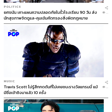
POLITICS
ยศชนัน เคาะแผนความปลอดภัยในรั้วโรงเรียน 90 วัน ส่ง
...
นักสุขภาพจิตดูแล-คุมเข้มคัดกรองสิ่งผิดกฎหมาย
MUSIC
Travis Scott ไม่รู้สึกกดดันที่ไม่เคยชนะรางวัลแกรมมี่ แม้
...
มีชื่อเข้าชิงมาแล้ว 10 ครั้ง