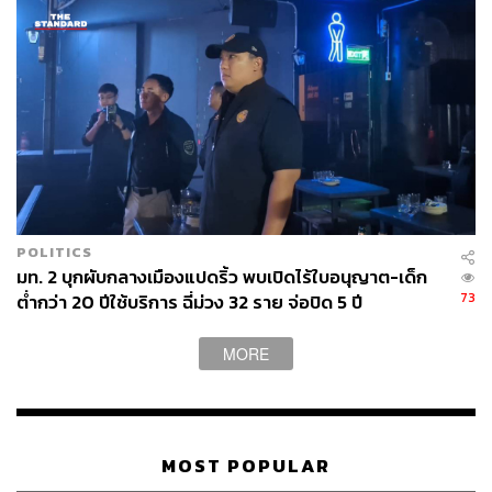
ดิจิทัลวอลเล็ตต้องใช้ก่อน 30 ก.ย. นี้
เฉลิมพล เพ็ญสูตร ผู้อำนวยการสำนักงบประมาณ กล่าวถึง
กรณีรัฐบาลรักษาการสามารถเบิกจ่ายงบประมาณได้ตาม
ปกติหรือไม่ว่า ปกติ ซึ่งกระทรวงต่างๆ ก็สามารถเสนอเข้ามา
ได้ ส่วนโครงการดิจิทัลวอลเล็ตอยู่ที่นโยบายของรัฐบาลรักษา
การ และต้องรอความเห็นทางกฎหมายของคณะกรรมการ
กฤษฎีกา เพราะถ้าจะเปลี่ยนแปลงอะไรก็ต้องเป็นไปตาม
กรอบกฎหมาย ซึ่งหากไม่สามารถใช้ทันในปีงบประมาณ คือ
ก่อน 30 กันยายน 2567 ก็เป็นอันตกไป
POLITICS
มท. 2 บุกผับกลางเมืองแปดริ้ว พบเปิดไร้ใบอนุญาต-เด็ก
73
ต่ำกว่า 20 ปีใช้บริการ ฉี่ม่วง 32 ราย จ่อปิด 5 ปี
ส่วนจะสามารถนำเงินไปใช้โครงการอื่นเพื่อกระตุ้นเศรษฐกิจ
ได้หรือไม่ เฉลิมพลกล่าวว่า ต้องเป็นไปตามวัตถุประสงค์
โครงการใช้จ่ายเงินเพื่อการกระตุ้นเศรษฐกิจ และต้องเป็นไป
MORE
ตามกรอบของกฎหมาย
ส่วนที่ ปกรณ์​ นิลประพันธ์​ เลขาธิการคณะกรรมการ
กฤษฎีกา ระบุตามหลักการเมื่อเปลี่ยนรัฐบาลควรหยุด
MOST POPULAR
โครงการ เฉลิมพลย้ำว่าก็ต้องดูที่กฎหมายเป็นหลัก แต่หากดู