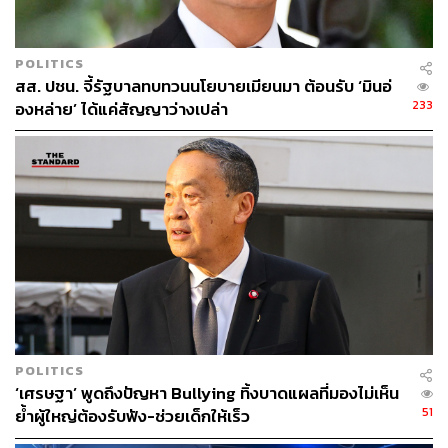
เลขาฯ กฤษฎีกา​เผย​ โดยหลักการ ‘ควรหยุด’
POLITICS
สส. ปชน. จี้รัฐบาลทบทวนนโยบายเมียนมา ต้อนรับ ‘มินอ่
233
องหล่าย’ ได้แค่สัญญาว่างเปล่า
พิชัย​ ชุณหวชิร​ รักษาการรองนายกรัฐมนตรี​ และ​รักษาการ
รัฐมนตรี​ว่าการ​กระทรวงการคลัง​ กล่าวถึงความชัดเจนใน
นโยบายโครงการเติมเงินดิจิทัลวอลเล็ต​ 10,000 บาท​ ที่มี
กระแสข่าวว่าอาจจะสะดุด​ว่า​ ไม่ใช่ตน เป็นนโยบายรัฐบาล​
ขอให้รอการประชุม ครม.รักษาการ ในวันนี้
ด้าน ปกรณ์​ นิลประพันธ์​ เลขาธิการคณะกรรมการกฤษฎีกา
กล่าวถึงกรณีเปลี่ยนรัฐบาลแล้วสามารถยกเลิกโครงการดัง
กล่าวได้หรือไม่ และเงินที่กู้มาจะทำอย่างไรว่า ต้องถาม
รัฐมนตรีว่าการกระทรวงการคลัง แต่โดยหลักแล้วมันควรจะ
หยุดลง​ และไม่ต้องกลับไปถามความเห็นจากคณะกรรมการ
POLITICS
กฤษฎีกา
‘เศรษฐา’ พูดถึงปัญหา Bullying ทิ้งบาดแผลที่มองไม่เห็น
51
ย้ำผู้ใหญ่ต้องรับฟัง-ช่วยเด็กให้เร็ว