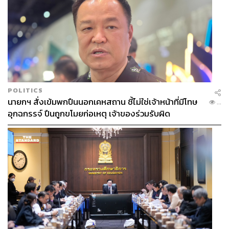
POLITICS
นายกฯ สั่งเข้มพกปืนนอกเคหสถาน ชี้ไม่ใช่เจ้าหน้าที่มีโทษ
...
อุกฉกรรจ์ ปืนถูกขโมยก่อเหตุ เจ้าของร่วมรับผิด