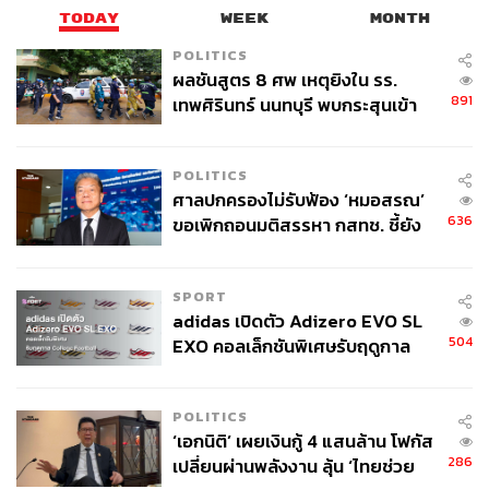
ความเห็นตามกระบวนการงบประมาณก็ผ่านสภาเรียบร้อย
TODAY
WEEK
MONTH
แล้ว
POLITICS
ผลชันสูตร 8 ศพ เหตุยิงใน รร.
891
เทพศิรินทร์ นนทบุรี พบกระสุนเข้า
วิษณุบอก ไม่มีกฎหมายตายตัว โยนรัฐบาลใหม่ตัดสินใจ
จุดสำคัญ ‘ศีรษะ-หน้าอก’ ครูถูกยิง
ดิจิทัลวอลเล็ต
4 นัด จากระยะไกล
POLITICS
ศาลปกครองไม่รับฟ้อง ‘หมอสรณ’
วิษณุ เครืองาม ผู้ทรงคุณวุฒิด้านกฎหมาย กล่าวว่า ตนไม่มี
636
ขอเพิกถอนมติสรรหา กสทช. ชี้ยัง
ความเห็นว่าโครงการดิจิทัลวอลเล็ตจะสามารถขับเคลื่อนต่อ
ไม่ใช่ผู้เดือดร้อนเสียหาย
ไปได้หรือไม่ ควรหรือไม่ควร เป็นเรื่องของรัฐบาลชุดใหม่ที่
ต้องพิจารณาต่อไป จะหยุดก็ได้ จะเปลี่ยนแปลงก็ได้ จะเดินต่อ
SPORT
ก็ได้ เพราะเป็นคนละรัฐบาลกัน รัฐบาลเศรษฐาเป็นรัฐบาลชุด
adidas เปิดตัว Adizero EVO SL
ที่ 63 รัฐบาลชุดใหม่เป็นชุดที่ 64 และต้องแถลงนโยบายใหม่
504
EXO คอลเล็กชันพิเศษรับฤดูกาล
ต่อรัฐสภา ซึ่งต้องดูว่ามีการพูดถึงเรื่องนี้หรือไม่
College Football
POLITICS
‘เอกนิติ’ เผยเงินกู้ 4 แสนล้าน โฟกัส
286
เปลี่ยนผ่านพลังงาน ลุ้น ‘ไทยช่วย