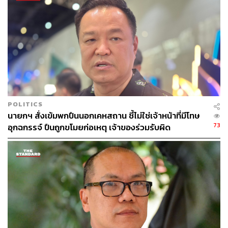
เหมือนเดิม แต่ถ้าแต่ละพรรคจะมีการเปลี่ยนตัวรัฐมนตรีก็เป็น
สิทธิ์ของแต่ละพรรค สำหรับตน ตลอดการทำงาน 11 เดือน
กว่า ได้วางแนวทางไว้ค่อนข้างชัดเจน เป็นแนวทางที่ฝ่าย
ราชการคงไปดำเนินการต่อ แต่จะเป็นอย่างไรก็คงต้องรอดู
รัฐบาลใหม่อีกครั้ง
ส่วนการหารือที่บ้านจันทร์ส่องหล้าเมื่อวานนี้ถูกมองว่า
ทักษิณ ชินวัตร เข้ามาครอบงำนั้น วราวุธย้ำว่าไม่ได้เป็นการ
ถูกใครครอบงำ เพราะทักษิณก็มีตำแหน่งสำคัญ และเป็นพ่อ
POLITICS
ของหัวหน้าพรรคเพื่อไทย อย่างตนถ้าพ่อบรรหาร ศิลปอาชา
นายกฯ สั่งเข้มพกปืนนอกเคหสถาน ชี้ไม่ใช่เจ้าหน้าที่มีโทษ
ยังอยู่ ก็ต้องถามพ่อเหมือนกัน ซึ่งการที่หัวหน้าพรรคมีพ่อให้
73
อุกฉกรรจ์ ปืนถูกขโมยก่อเหตุ เจ้าของร่วมรับผิด
คำปรึกษาถือเป็นสิ่งที่ดี และไม่ได้มองว่าถูกครอบงำ เป็นการ
พูดคุยมากกว่า
วราวุธยังระบุด้วยว่า เมื่อวานนี้ได้ส่งข้อความไปทางไลน์ส่วน
ตัวของอดีตนายกฯเศรษฐา ว่าเป็นกำลังใจให้ท่าน เพราะได้
ร่วมงานกันมาเกือบหนึ่งปี เห็นถึงความตั้งใจและความมุ่งมั่น
ในการทำงาน และขอบคุณที่ได้มีโอกาสร่วมงานกันมา ซึ่งส่ง
ข้อความไปไม่นานท่านก็ส่งสติกเกอร์ขอบคุณกลับมา