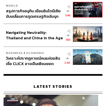
WORLD
สรุปภารกิจอนุทิน เยือนอินโดนีเซีย
546
ขับเคลื่อนการทูตเศรษฐกิจเชิงรุก
ประกาศหุ้นส่วนยุทธศาสตร์ไทย –
อินโดนีเซีย
Navigating Neutrality:
Thailand and China in the Age
180
of a New Global Order
BUSINESS
/
ECONOMIC
วิเคราะห์ปรากฏการณ์คนแห่ขอสิน
2.6K
เชื่อ CLICX อาจเป็นเพียงยอด
ภูเขาน้ำแข็ง ของปัญหาหนี้ครัว
เรือนไทยที่ถูกซุกไว้
LATEST STORIES