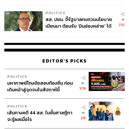
ไทยพลัส’ เฟส 2 รอประเมินความ
เหมาะสม
POLITICS
สส. ปชน. จี้รัฐบาลทบทวนนโยบาย
232
เมียนมา ต้อนรับ ‘มินอ่องหล่าย’ ได้
แค่สัญญาว่างเปล่า
EDITOR'S PICKS
POLITICS
มหากาพย์โกงข้อสอบท้องถิ่น ก่อน
578
เดินหน้าสู่จุดจบในสัปดาห์นี้
POLITICS
เส้นทางคดี 44 สส. ในชั้นศาลฎีกา
215
จะรู้ผลเมื่อไร