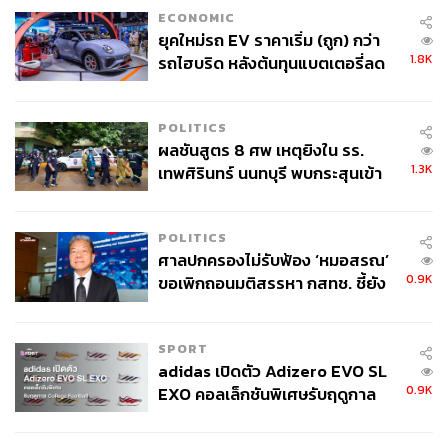
ECONOMIC
ยุคใหม่รถ EV ราคาเริ่ม (ถูก) กว่า
1.8K
รถไฮบริด หลังต้นทุนแบตเตอรี่ลด
ลง - จีนแห่บุกตลาดเกิดใหม่
POLITICS
ผลชันสูตร 8 ศพ เหตุยิงใน รร.
1.3K
เทพศิรินทร์ นนทบุรี พบกระสุนเข้า
จุดสำคัญ ‘ศีรษะ-หน้าอก’ ครูถูกยิง
4 นัด จากระยะไกล
POLITICS
ศาลปกครองไม่รับฟ้อง ‘หมอสรณ’
0.9K
ขอเพิกถอนมติสรรหา กสทช. ชี้ยัง
ไม่ใช่ผู้เดือดร้อนเสียหาย
SPORT
adidas เปิดตัว Adizero EVO SL
0.9K
EXO คอลเล็กชันพิเศษรับฤดูกาล
College Football