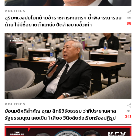
POLITICS
สุริยะแจงปมโยกย้ายข้าราชการเกษตรฯ ย้ำพิจารณารอบ
88
ด้าน ไม่มีซื้อขายตำแหน่ง ปัดล้างบางขั้วเก่า
POLITICS
ย้อนมติคดีสำคัญ อุดม สิทธิวิรัชธรรม ว่าที่ประธานศาล
343
รัฐธรรมนูญ เคยเป็น 1 เสียง วินิจฉัยข้อเรียกร้องปฏิรูป
สถาบันฯ ไม่เข้าข่ายล้มล้าง