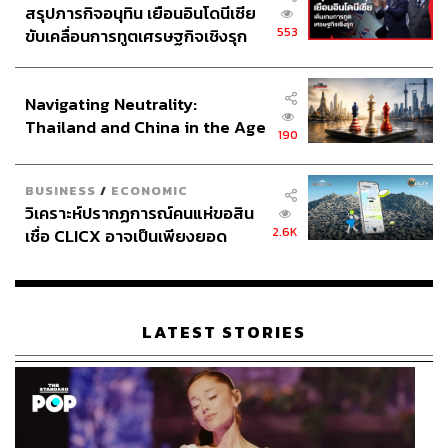
สรุปภารกิจอนุทิน เยือนอินโดนีเซีย
553
ขับเคลื่อนการทูตเศรษฐกิจเชิงรุก
ประกาศหุ้นส่วนยุทธศาสตร์ไทย –
อินโดนีเซีย
Navigating Neutrality:
Thailand and China in the Age
190
of a New Global Order
BUSINESS
/
ECONOMIC
วิเคราะห์ปรากฏการณ์คนแห่ขอสิน
2.6K
เชื่อ CLICX อาจเป็นเพียงยอด
ภูเขาน้ำแข็ง ของปัญหาหนี้ครัว
เรือนไทยที่ถูกซุกไว้
LATEST STORIES