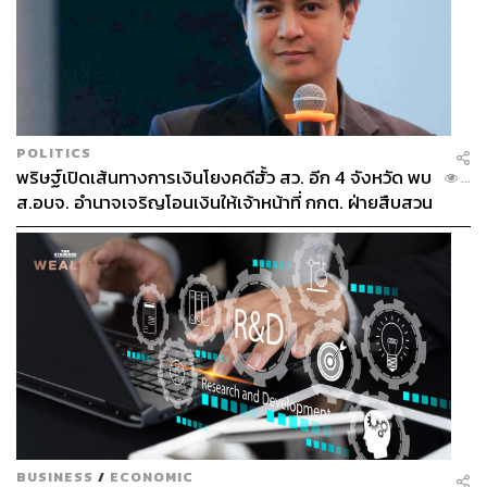
TAGS:
ประยุทธ์ จันทร์โอชา
การชุมนุมทางการเมือง
POLITICS
ตำรวจชุดควบคุมฝูงชน (คฝ.)
ม็อบ 19 กันยา
พริษฐ์เปิดเส้นทางการเงินโยงคดีฮั้ว สว. อีก 4 จังหวัด พบ
...
แยกนางเลิ้ง
ส.อบจ. อำนาจเจริญโอนเงินให้เจ้าหน้าที่ กกต. ฝ่ายสืบสวน
199
ABOUT THE AUTHOR
BUSINESS
/
ECONOMIC