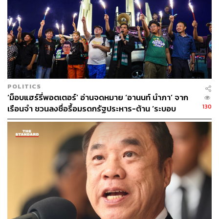
POLITICS
‘ม็อบแฮร์รี่พอตเตอร์’ อ่านจดหมาย ‘อานนท์ นำภา’ จาก
130
เรือนจำ ชวนลงชื่อรื้อมรดกรัฐประหาร-ต้าน ‘ระบอบ
สีน้ำเงิน’