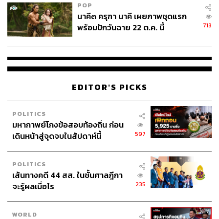
POP
นาคี๓ ครุฑา นาคี เผยภาพชุดแรก
713
พร้อมปักวันฉาย 22 ต.ค. นี้
EDITOR'S PICKS
POLITICS
มหากาพย์โกงข้อสอบท้องถิ่น ก่อน
597
เดินหน้าสู่จุดจบในสัปดาห์นี้
POLITICS
เส้นทางคดี 44 สส. ในชั้นศาลฎีกา
235
จะรู้ผลเมื่อไร
WORLD