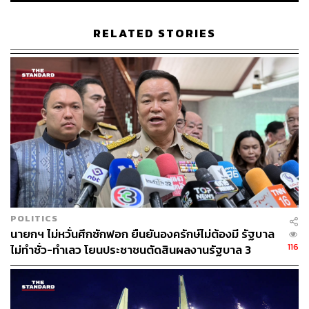
RELATED STORIES
POLITICS
นายกฯ ไม่หวั่นศึกซักฟอก ยืนยันองครักษ์ไม่ต้องมี รัฐบาล
116
ไม่ทำชั่ว-ทำเลว โยนประชาชนตัดสินผลงานรัฐบาล 3
เดือน