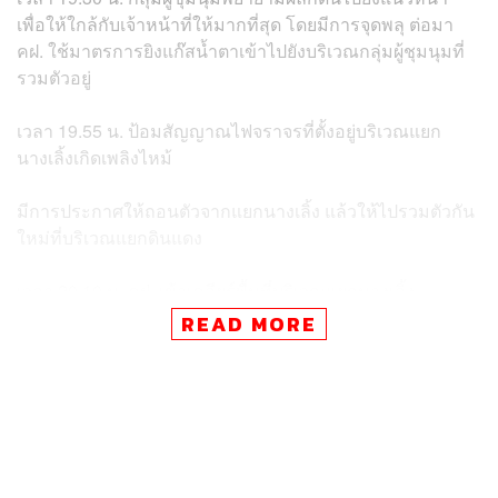
เพื่อให้ใกล้กับเจ้าหน้าที่ให้มากที่สุด โดยมีการจุดพลุ ต่อมา
คฝ. ใช้มาตรการยิงแก๊สน้ำตาเข้าไปยังบริเวณกลุ่มผู้ชุมนุมที่
รวมตัวอยู่
เวลา 19.55 น. ป้อมสัญญาณไฟจราจรที่ตั้งอยู่บริเวณแยก
นางเลิ้งเกิดเพลิงไหม้
มีการประกาศให้ถอนตัวจากแยกนางเลิ้ง แล้วให้ไปรวมตัวกัน
ใหม่ที่บริเวณแยกดินแดง
เวลา 20.10 น. คฝ. เข้าเคลียร์พื้นที่บริเวณแยกนางเลิ้ง
READ MORE
เวลา 20.28 น. Voice Online รายงานว่า พบชายสองคนถอด
เสื้อขี่รถจักรยานยนต์จากถนนนครสวรรค์มุ่งหน้าแยกนางเลิ้ง
เมื่อพบเจ้าหน้าที่ คฝ. ตั้งแนวสกัด จึงจอดรถบีบแตรใส่ จน
ทำให้เจ้าหน้าที่เข้าไปควบคุมตัวเพื่อตรวจสอบ ก่อนที่หญิง
อ้างเป็นภรรยา จะมาที่แนว คฝ. ประกาศทวงคืนสามี