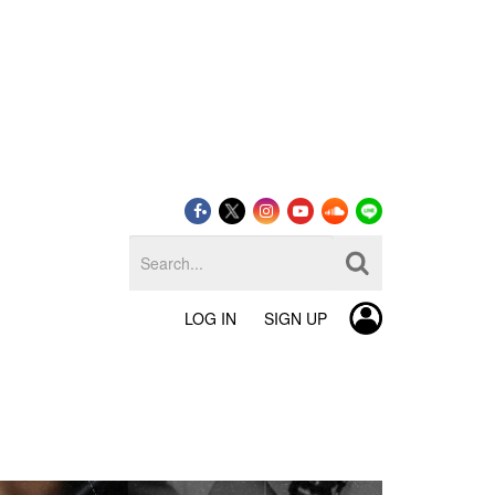
LOG IN
SIGN UP