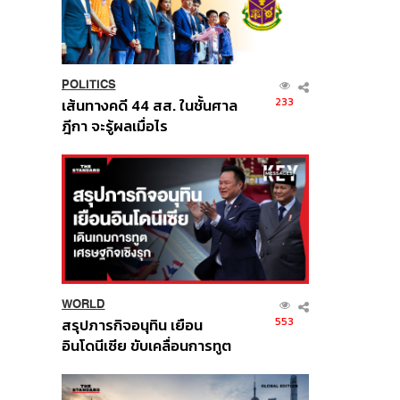
POLITICS
233
เส้นทางคดี 44 สส. ในชั้นศาล
ฎีกา จะรู้ผลเมื่อไร
WORLD
553
สรุปภารกิจอนุทิน เยือน
อินโดนีเซีย ขับเคลื่อนการทูต
เศรษฐกิจเชิงรุก ประกาศหุ้น
ส่วนยุทธศาสตร์ไทย –