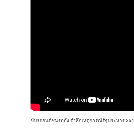
ขับรถยนต์ชนรถถัง รำลึกเหตุการณ์รัฐประหาร 25