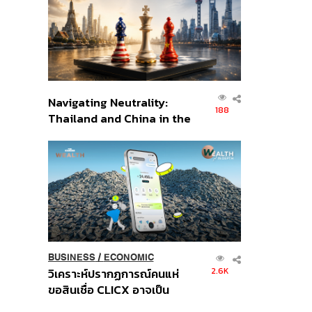
อินโดนีเซีย
Navigating Neutrality:
188
Thailand and China in the
Age of a New Global
Order
BUSINESS
/
ECONOMIC
2.6K
วิเคราะห์ปรากฏการณ์คนแห่
ขอสินเชื่อ CLICX อาจเป็น
เพียงยอดภูเขาน้ำแข็ง ของ