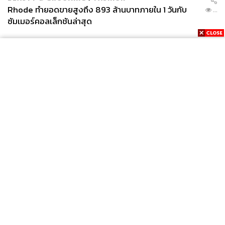
เปิดโอกาสให้ประชาชนมีส่วนร่วม พอหย่อนบัตรเลือกผู้ว่าฯ
Rhode ทำยอดขายสูงถึง 893 ล้านบาทภายใน 1 วันกับ
...
ซัมเมอร์คอลเล็กชันล่าสุด
หรือเลือกผู้บริหารประเทศ จะกลายเป็นคนหมดอำนาจหลัง
หย่อนบัตร
จะขอเป็นตัวแทนผู้ไม่มีอำนาจ ไม่ใช่เฉพาะคนจน แต่คน
รวยๆ คนมีการศึกษาสูงๆ ก็ไม่มีอำนาจ ไม่มีอำนาจเรียกร้อง
ว่าชีวิตของเราสำคัญ แต่ทำไมการพัฒนาของเราจึงให้ความ
สำคัญกับรถมากกว่าการสัญจรของผู้คน เพราะฉะนั้นการเปิด
พื้นที่ให้ประชาชนเข้ามามีส่วนร่วมเป็นเรื่องสำคัญที่สุด
เพราะการที่เราจะปกป้องชีวิตของคนสัญจรให้ปลอดภัย
News
Wealth
Pop
นอกจากโครงสร้างพื้นฐาน ถนน ฮาร์ดแวร์ เราต้องมีส่วนที่
Podcast
Video
Now
เป็นซอฟต์แวร์ให้รถหยุด เช่น ระบบตัดคะแนนคนขับรถ การ
Opinion
Careers
Events
ตัดคะแนนเมาแล้วขับ ไม่หยุดป้ายทางม้าลาย เมื่อถูกตัดถึง
Privacy
About
Contact
Policy
เกณฑ์ที่กำหนดก็จะถูกยึดใบขับขี่ ต้องไปสอบใหม่ ฉะนั้นคิด
FOR
ว่าปัญหาใหญ่ที่สุดคือความไม่สุจริต ทำให้คนมีเงินสามารถ
ADVERTISING
จ่ายเงินแล้วไม่ติดคุกได้ หรือถูกยึดใบขับขี่ก็ไปเอากลับมาได้
หรือไม่ต้องสอบก็ได้ใบขับขี่ สิ่งเหล่านี้ต้องหมดไป
MEMBERSHIP