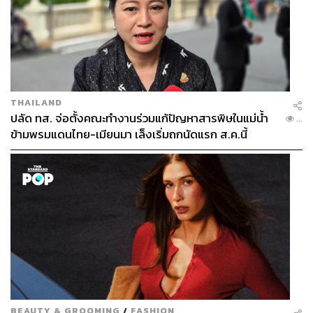
THAILAND
ปลัด ทส. จ่อตั้งคณะทำงานร่วมแก้ปัญหาสารพิษในแม่น้ำ
...
ข้ามพรมแดนไทย-เมียนมา เล็งเริ่มถกนัดแรก ส.ค.นี้
รสนา โตสิตระกูล
ผู้สมัครอิสระ กล่าวว่า เสนอตัวลงสมัครผู้
ว่าฯ กทม. สิ่งที่สำคัญคือการเปิดพื้นที่ให้ภาคประชาสังคม
ทั้งหมดใน กทม. เข้ามามีส่วนร่วม การไม่ปฏิบัติเพราะเราไม่
BEAUTY & GROOMING
/
FASHION