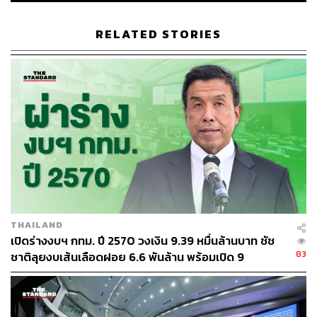
เห็นเลย นั่นหมายความว่าเรายังไม่รู้สาเหตุที่แท้จริงที่จะนำไป
สู่การป้องกันในอนาคต เพราะฉะนั้นในวันแรกถ้าเหตุการณ์นี้
RELATED STORIES
เกิดขึ้นอีกในอนาคต ท่านจะเห็นทีมของ กทม. ต้องไปดูทันที
ว่าเกิดเหตุอะไรขึ้น แต่วันนี้ยังไม่เห็นเลย ขณะที่ระบบความ
ปลอดภัยบนท้องถนนมีแพ็กเกจขององค์การอนามัยโลกอยู่
ชัดเจน ท่านไปดาวน์โหลดได้เลย
ข้อที่ 2 ที่ต้องทำทันทีคือการสังคายนาทางม้าลายทั่ว กทม.
โดยผู้เชี่ยวชาญไม่ใช่ใครก็ได้ ต้องเป็นคนที่มีความรู้ ความ
เชี่ยวชาญเรื่องความปลอดภัยจริงๆ การสังคายนาจะทำให้
เสร็จภายใน 6 เดือน ซึ่งจะรวมประชาชนซึ่งใช้ถนน ถ้ารู้ว่า
ตรงไหนมีความเสี่ยงจะจัดการโดยใช้มาตรฐานสากล ไม่ใช่
รอให้สูญเสียแล้วไปแก้ไข
THAILAND
เปิดร่างงบฯ กทม. ปี 2570 วงเงิน 9.39 หมื่นล้านบาท ชัช
องค์การอนามัยโลกข้อที่ 1 คือ สปีดความเร็ว กทม. เรายัง
83
ชาติลุยงบเส้นเลือดฝอย 6.6 พันล้าน พร้อมเปิด 9
จำกัดความเร็ว 80 กิโลเมตรต่อชั่วโมงในเมือง เป็นความเร็ว
ยุทธศาสตร์พัฒนาเมือง
ที่สุดในอาเซียน
แต่ประเทศที่พัฒนาแล้วอย่างอังกฤษ ความเร็ว 30-40