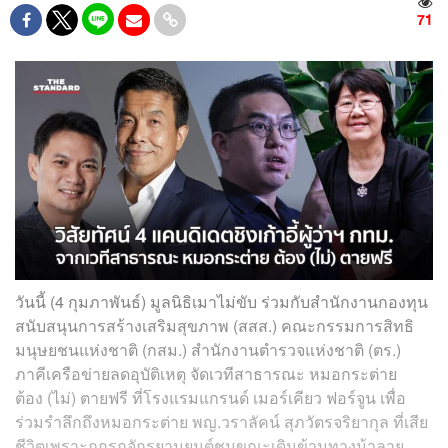
71
วันนี้ (4 กุมภาพันธ์) มูลนิธิเมาไม่ขับ ร่วมกับสำนักงานกองทุน
สนับสนุนการสร้างเสริมสุขภาพ (สสส.) คณะกรรมการสิทธิ
มนุษยชนแห่งชาติ (กสม.) สำนักงานตำรวจแห่งชาติ (ตร.)
ภาคีเครือข่ายลดอุบัติเหตุ จัดเวทีสาธารณะ หมอกระต่าย
ต้อง (ไม่) ตายฟรี ที่โรงแรมแกรนด์ เมอร์เคียว ฟอร์จูน เพื่อ
ร่วมรำลึกถึงหมอกระต่าย พญ.วราลัคน์ สุภวัตรจริยากุล ที่เสีย
ชีวิตเพราะถูกรถจักรยานยนต์ชนขณะเดินข้ามทางม้าลาย