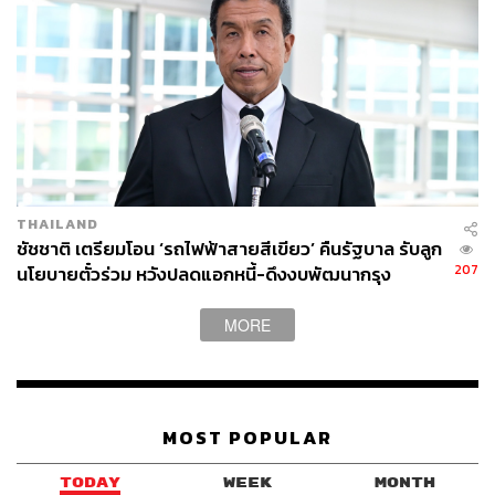
ชัชชาติ สิทธิพันธุ์
ผู้สมัครอิสระ กล่าวว่า ต้องตระหนักหน้าที่
ของผู้ว่าฯ กทม. หรือคนที่อาสามารับใช้ประชาชน ไม่ใช่แค่
เป็นเกียรติแก่วงศ์ตระกูล แต่คือชีวิตของพี่น้องประชาชน ไม่
ได้มีแค่เรื่องทางม้าลาย แต่มีหลายมิติ ซึ่งบางทีเราไม่ได้
นึกถึง
THAILAND
กรณีหมอกระต่าย สาเหตุ 2 ประเด็น ประเด็นแรก คือเรื่อง
ชัชชาติ เตรียมโอน ‘รถไฟฟ้าสายสีเขียว’ คืนรัฐบาล รับลูก
ลักษณะทางกายภาพ เรื่องนี้ กทม. รับผิดชอบโดยตรงจะ
207
นโยบายตั๋วร่วม หวังปลดแอกหนี้-ดึงงบพัฒนากรุง
ปฏิเสธไม่ได้
MORE
เรื่องที่ 2 คือระเบียบวินัยจราจร มีหลายหน่วยงาน มีตำรวจ มี
กรมขนส่งทางบก แต่ กทม. ต้องเข้าไปช่วย
ข้อเสนอ 4 เรื่อง
MOST POPULAR
เรื่องที่ 1 เรื่องทางกายภาพ มาตรฐานทางม้าลายที่ กทม. ต้อง
TODAY
WEEK
MONTH