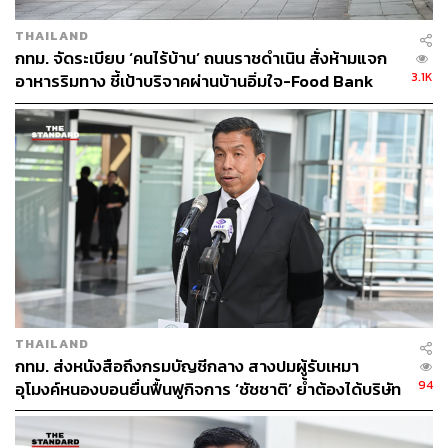
นี่คือสิ่งที่ผมตั้งใจทำให้เกิดขึ้น ทั้งหมดนี้ภายใน 6 เดือน
THAILAND
กทม. จัดระเบียบ ‘คนไร้บ้าน’ ถนนราชดำเนิน สั่งห้ามแจก
3.1K
อาหารริมทาง ชี้เป้าบริจาคผ่านบ้านอิ่มใจ-Food Bank
THAILAND
กทม. ส่งหนังสือถึงกรมบัญชีกลาง สางปมผู้รับเหมา
94
อุโมงค์หนองบอนยื่นฟื้นฟูกิจการ ‘ชัชชาติ’ ย้ำต้องได้บริษัท
มั่นคง เร่งแก้บิ๊กโปรเจกต์ดีเลย์