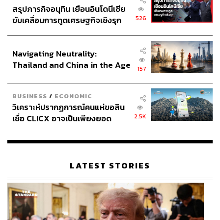
สรุปภารกิจอนุทิน เยือนอินโดนีเซีย
526
ขับเคลื่อนการทูตเศรษฐกิจเชิงรุก
ประกาศหุ้นส่วนยุทธศาสตร์ไทย –
อินโดนีเซีย
Navigating Neutrality:
Thailand and China in the Age
157
of a New Global Order
BUSINESS
/
ECONOMIC
วิเคราะห์ปรากฏการณ์คนแห่ขอสิน
2.5K
เชื่อ CLICX อาจเป็นเพียงยอด
ภูเขาน้ำแข็ง ของปัญหาหนี้ครัว
เรือนไทยที่ถูกซุกไว้
LATEST STORIES
วิโรจน์ ลักขณาอดิศร
ผู้สมัครจากพรรคก้าวไกล กล่าวว่ามี
สองเรื่องในการคืนสิทธิการข้ามถนนอย่างปลอดภัยให้คน
กรุงเทพฯ เรื่องแรกทำได้เลย ปรับปรุงทางม้าลายทั้งหมด
4,160 แห่งให้มีความปลอดภัยตามโครงสร้างทางวิศวกรรม