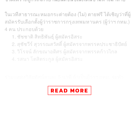
ในเวทีสาธารณะหมอกระต่ายต้อง (ไม่) ตายฟรี ได้เชิญว่าที่ผู้
สมัครรับเลือกตั้งผู้ว่าราชการกรุงเทพมหานคร (ผู้ว่าฯ กทม.)
4 คน ประกอบด้วย
ชัชชาติ สิทธิพันธุ์ ผู้สมัครอิสระ
สุชัชวีร์ สุวรรณสวัสดิ์ ผู้สมัครจากพรรคประชาธิปัตย์
วิโรจน์ ลักขณาอดิศร ผู้สมัครจากพรรคก้าวไกล
รสนา โตสิตระกูล ผู้สมัครอิสระ
ร่วมแสดงวิสัยทัศน์คนละ 5 นาที ถ้าเป็นผู้ว่าฯ กทม. จะทำ
อะไร ภายในเวลาเท่าไร เพื่อจะนำเทปที่บันทึกไปทวงถาม
READ MORE
หลังเป็นผู้ว่าฯ กทม. แล้ว 90 วัน