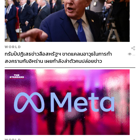
จราจรที่ถูกต้อง ความชัดเจนเส้นต่างๆ ไฟส่องสว่าง การติดตั้ง
กล้องจับความเร็วกล้อง CCTV หรือการติดเส้นชะลอ
ความเร็ว การทำพื้นผิวให้มีลักษณะสั่นสะเทือน เพื่อเตือนให้รู้
ว่ากำลังจะถึงทางม้าลาย และการติดตั้งสัญลักษณ์ต่างๆ
นอกจากนี้ ยังมีเรื่องสัญญาณไฟคนข้าม ซึ่งเราต้องยอมรับว่า
มันมีความจำเป็นจริงๆ แล้วก็งบประมาณของ กทม. เรื่องนี้น่า
WORLD
ทรัมป์ปฏิเสธข่าวลือสหรัฐฯ ขาดแคลนอาวุธในการทำ
ตกใจมากๆ งบปี 2565 เรามีงบเพียง 20 ล้านบาท เพื่อทำ
...
สงครามกับอิหร่าน เผยกำลังล่าตัวคนปล่อยข่าว
สัญญาณไฟคนข้ามอีก 54 จุดเท่านั้นเอง ดังนั้นในจุดที่มีคน
ข้ามหนาแน่น จำเป็นต้องเพิ่มงบประมาณ แล้วการทาสีตีเส้น
ยิ่งน่าตกใจ 4,160 แห่งทำไปแล้วแค่ 621 แห่ง และในปี 2565
จะทำเพิ่ม 117 แห่ง รวมแล้ว 738 แห่ง ซึ่งไม่ถึง 20% ของทาง
ข้ามทั้งหมด ตรงนี้ต้องเพิ่มงบประมาณและเร่งทำทันที
และสิ่งที่สำคัญต่อมา การตรวจตราให้อยู่ในสภาพปกติ เราไม่
ต้องมีคนทำเพิ่ม เรามีรถเก็บขยะ เรามีรถรดน้ำต้นไม้
ทำความสะอาดถนน ถ้าเราตั้งกล้องติดตั้งระบบตรวจจับ เรา
สามารถที่จะยกคุณค่าพนักงาน กทม. เจ้าหน้าที่ กทม. ให้เขา
มีบทบาทเป็นส่วนหนึ่งของการตรวจตราให้ทางม้าลายมี
WORLD