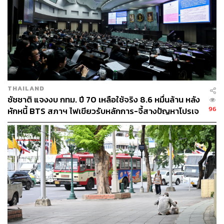
กิโลเมตรต่อชั่วโมงเท่านั้น นั่นหมายความว่าเขาวิเคราะห์มา
แล้วว่า โอกาสที่จะเกิดอุบัติเหตุเริ่มต้นจากความเร็ว ท่านจะ
เห็นการจำกัดความเร็วที่เป็นมาตรฐานบนพื้นผิวการจราจร
บนสัญญาณว่าไม่เกิน 30 กิโลเมตรต่อชั่วโมงหน้าโรง
พยาบาลและโรงเรียน 40 กิโลเมตรต่อชั่วโมงในชุมชน
ข้อสุดท้าย คุณหมอกระต่ายอาจจะไม่สูญเสียก็ได้ องค์การ
THAILAND
อนามัยโลกบอกว่า สำคัญที่สุดก็คือ Survive After Crash ลอง
ชัชชาติ แจงงบ กทม. ปี 70 เหลือใช้จริง 8.6 หมื่นล้าน หลัง
คิดดูถ้าเราช่วยชีวิตในช่วงวินาทีนั้นได้ทัน เราจะเห็นเลยว่า
96
หักหนี้ BTS สภาฯ ไฟเขียวรับหลักการ-จี้สางปัญหาโปรเจ
ในเมืองที่พัฒนาแล้ว นอกจากสัญญาณไฟจราจรที่มาตรฐาน
กต์ล่าช้า
องค์การอนามัยโลกโดยผู้เชี่ยวชาญ จะเห็นปุ่ม SOS ทันที
ตรงนี้จะช่วยให้โรงพยาบาลที่ใกล้ที่สุด ไม่ใช่หน่วยกู้ภัย
ธรรมดาเข้าถึงตรงนั้น
และสุดท้าย เหตุการณ์ที่เกิดขึ้นเพราะทางม้าลายในกรุงเทพฯ
ไม่เคยศักดิ์สิทธิ์ วันนี้ถ้าใครทำผิดกฎหมาย ท่านไม่ต้องดาวน์
โหลดแอป แค่แปะคิวอาร์โค้ดที่เสา ถ่ายปุ๊บสามารถแจ้งได้
ทันที ดำเนินการตามกฎหมายอย่างเข้มข้น เท่าเทียม