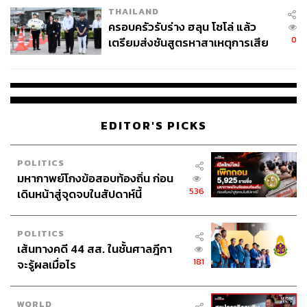
THAILAND
กล้องจับคนทำผิดจราจร ไม่ต้องรอตำรวจมาจับ เอากล้องจับ
ครอบครัวรับร่าง ฮลุน โซโล่ แล้ว
ตรงแยกทุกทางม้าลาย คนทำผิดตรงทางม้าลาย ควบคุม
0
เตรียมส่งชันสูตรหาสาเหตุการเสีย
มาตรฐานจราจร
ชีวิต
เรื่องที่ 4 สุดท้าย กทม. ต้องเป็นผู้ดูแลผิวการจราจร ถ้า
ทางม้าลายจางต้องรับผิดชอบ มีเทศกิจ 3,000 คนช่วยดูความ
ปลอดภัยด้วย พี่น้องคนกวาดถนนเกือบหมื่นคนช่วยดูความ
EDITOR'S PICKS
ปลอดภัยจุดมืดที่มีความเสี่ยง
ทั้ง 4 ปัจจัย 1 ปีเห็นผล
POLITICS
มหากาพย์โกงข้อสอบท้องถิ่น ก่อน
536
เดินหน้าสู่จุดจบในสัปดาห์นี้
ภารกิจผู้ว่าฯ กทม. ไม่ใช่มาเพื่อเป็นเกียรติประวัติ แต่มาเพื่อ
ความรับผิดชอบต่อชีวิตพี่น้องประชาชน
POLITICS
เส้นทางคดี 44 สส. ในชั้นศาลฎีกา
181
จะรู้ผลเมื่อไร
WORLD