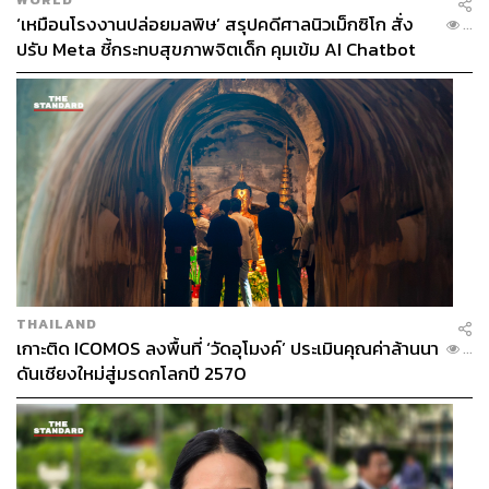
ความปลอดภัย มีบทบาทสำคัญในการปกป้องชีวิตคน กทม.
‘เหมือนโรงงานปล่อยมลพิษ’ สรุปคดีศาลนิวเม็กซิโก สั่ง
...
ซึ่งนี่คือหน้าที่ที่ยิ่งใหญ่ และเป็นการเพิ่มความสำคัญให้พวก
ปรับ Meta ชี้กระทบสุขภาพจิตเด็ก คุมเข้ม AI Chatbot
เขาทำหน้าที่ได้อย่างภาคภูมิใจ
หน้าที่ที่ต้องเน้นอย่างมากคือความใส่ใจ มีอุปกรณ์ทันสมัย มี
กฎหมาย ต้องบังคับใช้กฎหมาย อย่าผลักภาระให้เหยื่อ เมื่อมี
อุบัติเหตุ กทม. มีกล้องต้องรวมหลักฐานส่งตำรวจเพื่อบังคับ
ใช้กฎหมาย นี่คือสิ่งที่ กทม. ต้องทำ รวมถึงหมวกกันน็อก การ
บังคับใช้กฎหมายเป็นเรื่องจำเป็น ผู้ว่าฯ กทม. ต้องทำให้ได้
มีตัวเลขที่น่าตกใจ ใบสั่งส่งไปรษณีย์ 13 ล้านใบ มีคนมาจ่าย
ค่าปรับ 1 ล้านใบ ผู้ว่าฯ ต้องเชื่อมกรมการขนส่งทางบกกับ
THAILAND
กองบังคับการตำรวจจราจร ให้มีการบังคับใช้กฎหมายจริง
เกาะติด ICOMOS ลงพื้นที่ ‘วัดอุโมงค์’ ประเมินคุณค่าล้านนา
...
ใครไม่จ่ายค่าปรับต้องมีอุปสรรคในการต่อทะเบียนระยนต์ นี่
ดันเชียงใหม่สู่มรดกโลกปี 2570
คือสิ่งที่จะทำภายใน 6 เดือนหากเป็นผู้ว่าฯ กทม.