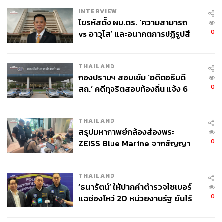
ไปดำเนินการให้ได้มาตรฐาน จุดหยุดอยู่ตรงไหน ความเข้ม
INTERVIEW
การขีดสีตีเส้น แสงสว่างให้เพียงพอ สัญญาณเตือนก่อนถึง มี
ไขรหัสตั้ง ผบ.ตร. ‘ความสามารถ
ไฟแดงไหม ไฟกะพริบ เรามีสัญญาณไฟจราจร มีทางข้าม
0
vs อาวุโส’ และอนาคตการปฏิรูปสี
4,160 แห่งในกรุงเทพฯ มีสัญญาณไฟแค่ 226 แห่ง มีไฟ
กากี กับ พล.ต.อ. เอก อังสนานนท์
กะพริบ 822 แห่ง อีก 2,000 แห่งไม่มีอะไรเลย ฉะนั้นต้องมี
มาตรฐานให้ชัดว่าจะทำอย่างไร และรวมไปถึงมาตรฐานอื่น
THAILAND
กองปราบฯ สอบเข้ม ‘อดีตอธิบดี
เช่น ป้ายบอกความเร็ว เหตุการณ์หมอกระต่ายเกิดจากการ
0
สถ.’ คดีทุจริตสอบท้องถิ่น แจ้ง 6
ทำผิดกฎจราจรที่ใช้ความเร็วเกิน
ข้อหาหนัก จ่อชง ป.ป.ช. 12 ส.ค. นี้
คิดว่า 3 เดือนแรก จุดที่เสี่ยงทั้งหมดอย่างน้อย 800 แห่งต้อง
THAILAND
เสร็จทั้งหมด จากนั้น 1 ปี 4,160 จุดต้องเรียบร้อย
สรุปมหากาพย์กล้องส่องพระ
0
ZEISS Blue Marine จากสัญญา
เรื่องที่ 2 กทม. ต้องรณรงค์กับทาร์เก็ตกรุ๊ปก่อน เพราะว่า
ผลิต 8.3 ล้าน สู่ข้อพิพาท ‘มา
กทม. ต้องคุยกับกลุ่มใหญ่ก่อน มอเตอร์ไซค์รับจ้าง 80,000
เวลล์ฯ’ ฟ้อง ‘โทน บางแค’ ผิดนัด
คัน กลุ่มรับส่งอาหาร กลุ่มรถสาธารณะ ให้หยุดทางม้าลาย
THAILAND
จ่ายหนี้-แอบระบุแบรนด์
รณรงค์กลุ่มเป้าหมายหลัก ทำได้เลย คนส่วนใหญ่จะเริ่มหยุด
‘ธนารัตน์’ ให้ปากคำตำรวจไซเบอร์
มากขึ้นต่อเนื่องตั้งแต่ปีแรก พอ 4 ปีจะเห็นผล
0
แฉช่องโหว่ 20 หน่วยงานรัฐ ยันไร้
นัยทางการเมือง
เรื่องที่ 3 กทม. ต้องเป็นเจ้าภาพ ใช้เทคโนโลยีมาช่วย ใช้