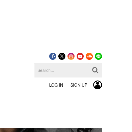
LOG IN
SIGN UP