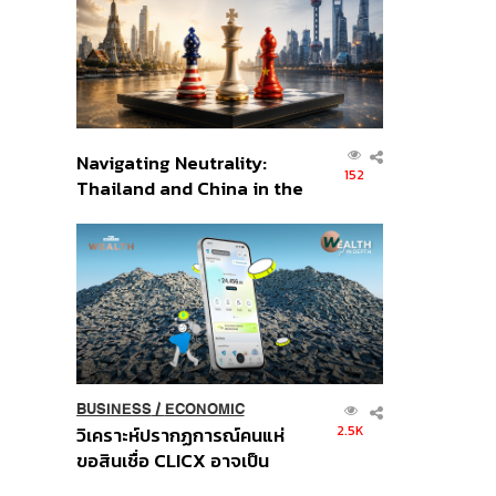
อินโดนีเซีย
Navigating Neutrality:
152
Thailand and China in the
Age of a New Global
Order
BUSINESS
/
ECONOMIC
2.5K
วิเคราะห์ปรากฏการณ์คนแห่
ขอสินเชื่อ CLICX อาจเป็น
เพียงยอดภูเขาน้ำแข็ง ของ