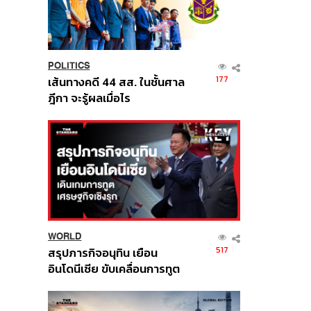
POLITICS
177
เส้นทางคดี 44 สส. ในชั้นศาล
ฎีกา จะรู้ผลเมื่อไร
WORLD
517
สรุปภารกิจอนุทิน เยือน
อินโดนีเซีย ขับเคลื่อนการทูต
เศรษฐกิจเชิงรุก ประกาศหุ้น
ส่วนยุทธศาสตร์ไทย –