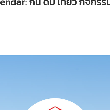
r: กิน ดื่ม เที่ยว กิจกรรมน