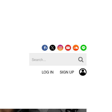
LOG IN
SIGN UP