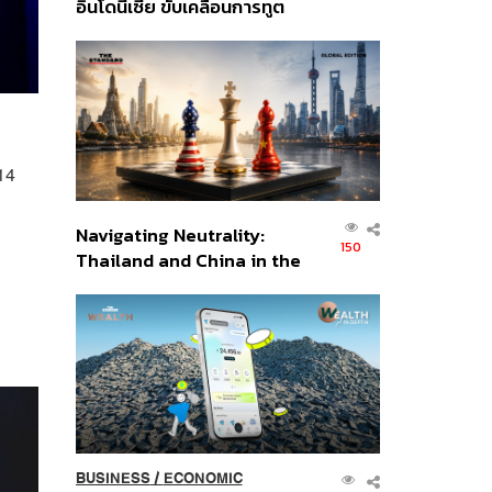
อินโดนีเซีย ขับเคลื่อนการทูต
เศรษฐกิจเชิงรุก ประกาศหุ้น
ส่วนยุทธศาสตร์ไทย –
อินโดนีเซีย
14
Navigating Neutrality:
150
Thailand and China in the
Age of a New Global
Order
BUSINESS
/
ECONOMIC