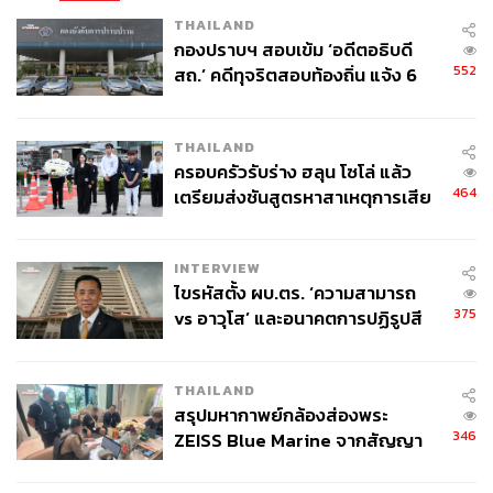
THAILAND
กองปราบฯ สอบเข้ม ‘อดีตอธิบดี
552
สถ.’ คดีทุจริตสอบท้องถิ่น แจ้ง 6
ข้อหาหนัก จ่อชง ป.ป.ช. 12 ส.ค. นี้
THAILAND
ครอบครัวรับร่าง ฮลุน โซโล่ แล้ว
464
เตรียมส่งชันสูตรหาสาเหตุการเสีย
ชีวิต
INTERVIEW
ไขรหัสตั้ง ผบ.ตร. ‘ความสามารถ
375
vs อาวุโส’ และอนาคตการปฏิรูปสี
กากี กับ พล.ต.อ. เอก อังสนานนท์
THAILAND
สรุปมหากาพย์กล้องส่องพระ
346
ZEISS Blue Marine จากสัญญา
ผลิต 8.3 ล้าน สู่ข้อพิพาท ‘มา
เวลล์ฯ’ ฟ้อง ‘โทน บางแค’ ผิดนัด