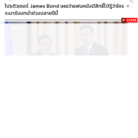
โปรดิวเซอร์ James Bond เผยว่าแฟนหนังมีสิทธิ์ได้รู้ว่าใคร
...
จะมารับบทนำช่วงปลายปีนี้
WORLD
อนุทิน-มินอ่องหล่าย ออกแถลงการณ์ร่วม หนุนความร่วม
...
มือรอบด้าน ยกระดับปราบอาชญากรรมข้ามชาติ แก้ปัญหา
หมอกควัน-มลพิษทางน้ำ