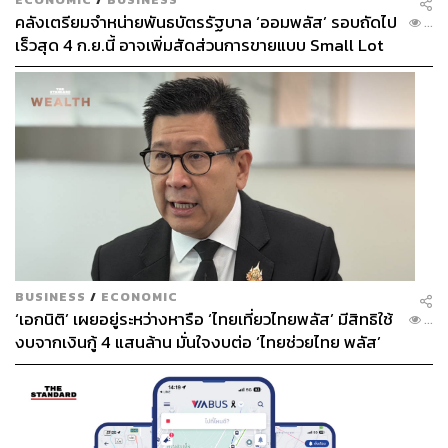
คลังเตรียมจำหน่ายพันธบัตรรัฐบาล ‘ออมพลัส’ รอบถัดไป
...
เร็วสุด 4 ก.ย.นี้ อาจเพิ่มสัดส่วนการขายแบบ Small Lot
First มากขึ้น
BUSINESS
/
ECONOMIC
‘เอกนิติ’ เผยอยู่ระหว่างหารือ ‘ไทยเที่ยวไทยพลัส’ มีสิทธิใช้
...
งบจากเงินกู้ 4 แสนล้าน มั่นใจงบต่อ ‘ไทยช่วยไทย พลัส’
เฟส 2 มีเพียงพอ