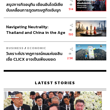
สรุปภารกิจอนุทิน เยือนอินโดนีเซีย
514
ขับเคลื่อนการทูตเศรษฐกิจเชิงรุก
ประกาศหุ้นส่วนยุทธศาสตร์ไทย –
อินโดนีเซีย
Navigating Neutrality:
Thailand and China in the Age
150
of a New Global Order
BUSINESS
/
ECONOMIC
วิเคราะห์ปรากฏการณ์คนแห่ขอสิน
2.5K
เชื่อ CLICX อาจเป็นเพียงยอด
ภูเขาน้ำแข็ง ของปัญหาหนี้ครัว
เรือนไทยที่ถูกซุกไว้
LATEST STORIES