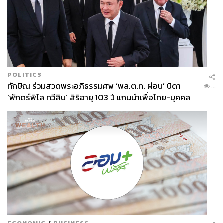
POLITICS
ทักษิณ ร่วมสวดพระอภิธรรมศพ ‘พล.ต.ท. ผ่อน’ บิดา
...
‘พักตร์พิไล ทวีสิน’ สิริอายุ 103 ปี แกนนำเพื่อไทย-บุคคล
หลากวงการร่วมอาลัย
ECONOMIC
/
BUSINESS