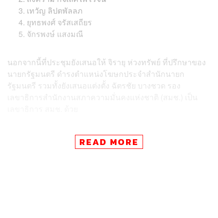
เทวัญ ลิปตพัลลภ
ยุทธพงศ์ จรัสเสถียร
จักรพงษ์ แสงมณี
นอกจากนี้ที่ประชุมยังเสนอให้ จิรายุ ห่วงทรัพย์ ที่ปรึกษาของ
นายกรัฐมนตรี ดำรงตำแหน่งโฆษกประจำสำนักนายก
รัฐมนตรี รวมทั้งยังเสนอแต่งตั้ง ฉัตรชัย บางชวด รอง
เลขาธิการสำนักงานสภาความมั่นคงแห่งชาติ (สมช.) เป็น
เลขาธิการ สมช. ด้วย
TAGS:
ที่ปรึกษานายกรัฐมนตรี
จักรพงษ์ แสงมณี
คณะรัฐมนตรี
ชัยเกษม นิติสิริ
เทวัญ ลิปตพัลลภ
READ MORE
ยุทธพงศ์ จรัสเสถียร
การประชุมคณะรัฐมนตรี
สงคราม กิจเลิศไพโรจน์
สภาความมั่นคงแห่งชาติ (สมช.)