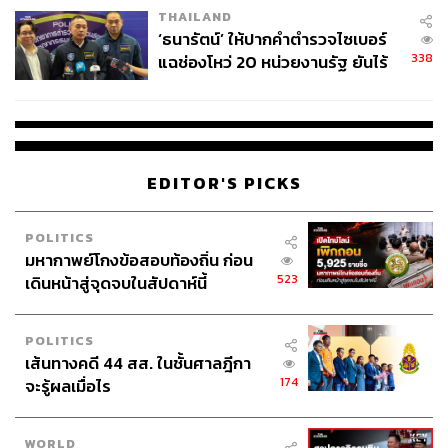
THAILAND
จ่ายหนี้-แอบระบุแบรนด์
‘ธนารัตน์’ ให้ปากคำตำรวจไซเบอร์
338
แฉช่องโหว่ 20 หน่วยงานรัฐ ยันไร้
นัยทางการเมือง
EDITOR'S PICKS
POLITICS
มหากาพย์โกงข้อสอบท้องถิ่น ก่อน
523
เดินหน้าสู่จุดจบในสัปดาห์นี้
POLITICS
เส้นทางคดี 44 สส. ในชั้นศาลฎีกา
174
จะรู้ผลเมื่อไร
WORLD