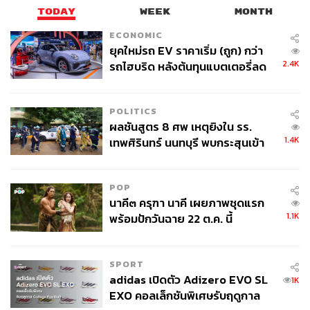
TODAY
WEEK
MONTH
ECONOMIC
ยุคใหม่รถ EV ราคาเริ่ม (ถูก) กว่า
2.4K
รถไฮบริด หลังต้นทุนแบตเตอรี่ลด
ลง - จีนแห่บุกตลาดเกิดใหม่
POLITICS
ผลชันสูตร 8 ศพ เหตุยิงใน รร.
1.4K
เทพศิรินทร์ นนทบุรี พบกระสุนเข้า
จุดสำคัญ ‘ศีรษะ-หน้าอก’ ครูถูกยิง
4 นัด จากระยะไกล
POP
นาคี๓ ครุฑา นาคี เผยภาพชุดแรก
1.1K
พร้อมปักวันฉาย 22 ต.ค. นี้
SPORT
adidas เปิดตัว Adizero EVO SL
1K
EXO คอลเล็กชันพิเศษรับฤดูกาล