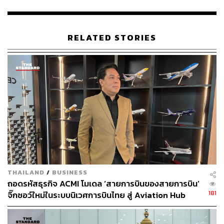
ให้สามารถเดินทางได้ในช่วงเช้าของวันที่ 2 ธันวาคม
2565 หรือตามวันที่ผู้โดยสารต้องการ นอกจากนี้สาย
การบินได้จ่ายค่าชดเชยในรูปแบบของเงินสด 1,200
RELATED STORIES
บาท หรือ Travel Voucher มูลค่า 1,500 บาท
สำหรับประเด็นที่มีผู้โดยสารเกินจำนวนที่นั่งของเครื่อง
บิน ซึ่งเป็นประเด็นที่เกี่ยวข้องกับเรื่องความปลอดภัยนั้น
CAAT ได้สั่งการให้สายการบิน Thai VietJet ชี้แจงราย
ละเอียด เพื่อให้ CAAT ดำเนินการตรวจสอบต่อไป
ทั้งนี้ ผู้โดยสารสามารถติดต่อสายการบิน Thai VietJet เพื่อ
แจ้งความประสงค์และขอรับค่าชดเชยได้โดยตรง แต่หากมี
ข้อขัดข้องสามารถร้องเรียนได้ที่เว็บไซต์
caat.or.th/complaint
THAILAND
/
BUSINESS
ถอดรหัสธุรกิจ ACMI โมเดล ‘สายการบินของสายการบิน’
CAAT จะตรวจสอบหลักฐานการดูแลผู้โดยสารของสายการ
181
จิ๊กซอว์ใหม่ในระบบนิเวศการบินไทย สู่ Aviation Hub
บินในทุกเที่ยวบิน หากตรวจสอบพบว่ามีการปฏิบัติที่ไม่เป็นไป
ของภูมิภาค
ตามประกาศกระทรวงคมนาคม หรือมีผู้โดยสารร้องเรียนว่า
ไม่ได้รับการดูแล จะถูกพิจารณาความผิดและดำเนินการตาม