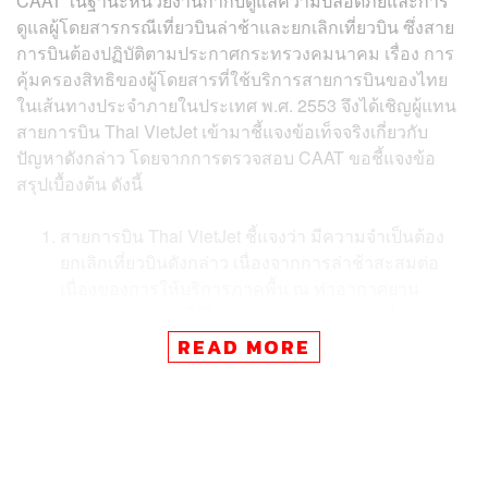
CAAT ในฐานะหน่วยงานกำกับดูแลความปลอดภัยและการ
ดูแลผู้โดยสารกรณีเที่ยวบินล่าช้าและยกเลิกเที่ยวบิน ซึ่งสาย
การบินต้องปฏิบัติตามประกาศกระทรวงคมนาคม เรื่อง การ
คุ้มครองสิทธิของผู้โดยสารที่ใช้บริการสายการบินของไทย
ในเส้นทางประจำภายในประเทศ พ.ศ. 2553 จึงได้เชิญผู้แทน
สายการบิน Thai VietJet เข้ามาชี้แจงข้อเท็จจริงเกี่ยวกับ
ปัญหาดังกล่าว โดยจากการตรวจสอบ CAAT ขอชี้แจงข้อ
สรุปเบื้องต้น ดังนี้
สายการบิน Thai VietJet ชี้แจงว่า มีความจำเป็นต้อง
ยกเลิกเที่ยวบินดังกล่าว เนื่องจากการล่าช้าสะสมต่อ
เนื่องของการให้บริการภาคพื้น ณ ท่าอากาศยาน
สุวรรณภูมิ ส่งผลให้ไม่สามารถปฏิบัติการบินได้ทันก่อน
กำหนดเวลาประกาศปิดเพื่อซ่อมทางวิ่งของท่า
READ MORE
อากาศยานภูเก็ตในเวลา 23.30 น.
การล่าช้าสะสมนั้นทำให้เที่ยวบิน VZ2304 ที่บินจาก
กรุงเทพฯ ไปยังภูเก็ต ต้องยกเลิก และส่งผลต่อเนื่องให้
เที่ยวบินขากลับจากภูเก็ตคือ VZ2305 ต้องถูกยกเลิกไป