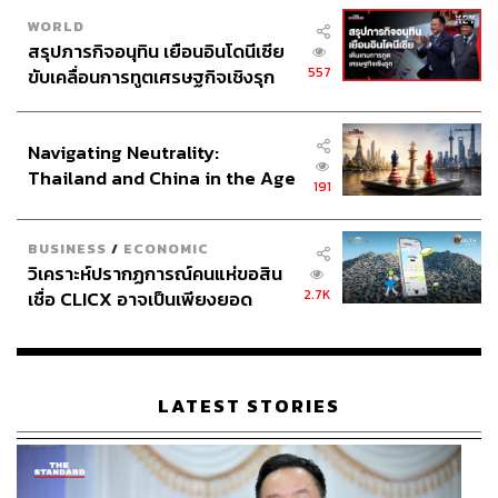
WORLD
สรุปภารกิจอนุทิน เยือนอินโดนีเซีย
557
ขับเคลื่อนการทูตเศรษฐกิจเชิงรุก
ประกาศหุ้นส่วนยุทธศาสตร์ไทย –
อินโดนีเซีย
Navigating Neutrality:
Thailand and China in the Age
191
of a New Global Order
BUSINESS
/
ECONOMIC
วิเคราะห์ปรากฏการณ์คนแห่ขอสิน
2.7K
เชื่อ CLICX อาจเป็นเพียงยอด
ภูเขาน้ำแข็ง ของปัญหาหนี้ครัว
เรือนไทยที่ถูกซุกไว้
LATEST STORIES