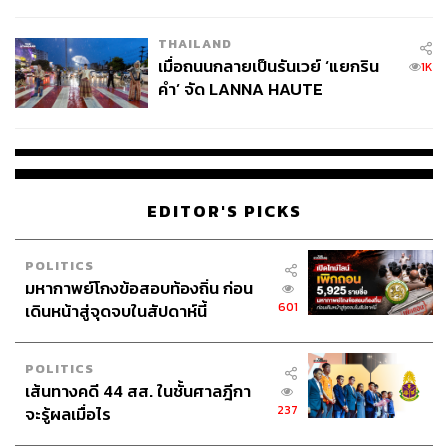
College Football
THAILAND
เมื่อถนนกลายเป็นรันเวย์ ‘แยกริน
1K
คำ’ จัด LANNA HAUTE
COUTURE กลางสายฝน
EDITOR'S PICKS
POLITICS
มหากาพย์โกงข้อสอบท้องถิ่น ก่อน
601
เดินหน้าสู่จุดจบในสัปดาห์นี้
POLITICS
เส้นทางคดี 44 สส. ในชั้นศาลฎีกา
237
จะรู้ผลเมื่อไร