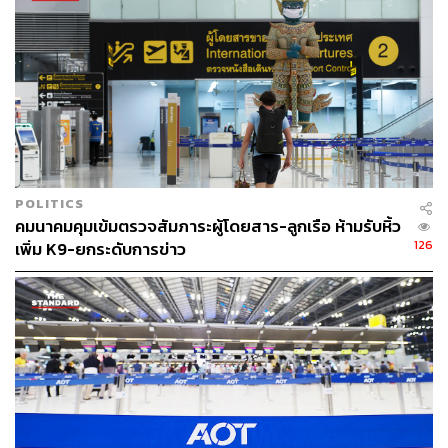
ที่บัญญัติไว้ใน พ.ร.บ.การเดินอากาศฯ อย่างเคร่งครัดต่อไป
TAGS:
ธุรกิจการบิน
สำนักงานการบินพลเรือนแห่งประเทศไทย
Thai VietJet Air
POLITICS
คมนาคมคุมเข้มตรวจสัมภาระผู้โดยสาร-ลูกเรือ ห้ามรับหิ้ว
126
เพิ่ม K9-ยกระดับการข่าว
365
ABOUT THE AUTHOR
THE STANDARD TEAM
กองบรรณาธิการ THE STANDARD