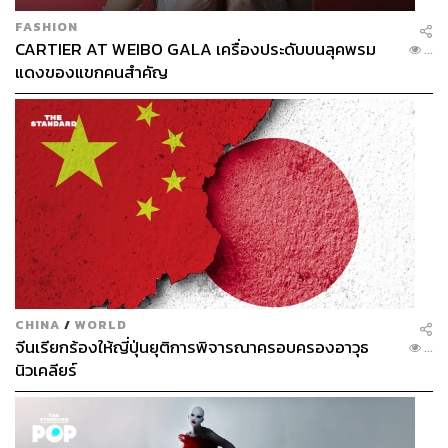
FASHION
CARTIER AT WEIBO GALA เครื่องประดับบนลุคพรม
...
แดงของแขกคนสำคัญ
CHINA
/
WORLD
จีนเรียกร้องให้ญี่ปุ่นยุติการพิจารณาครอบครองอาวุธ
...
นิวเคลียร์