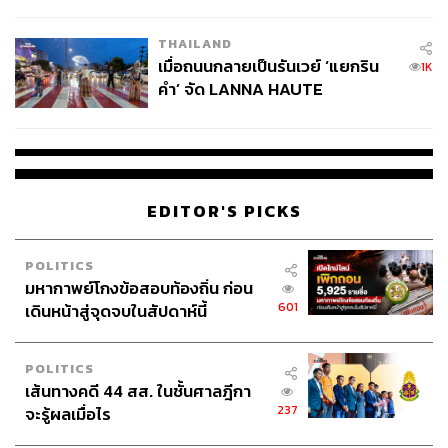
College Football
THAILAND
เมื่อถนนกลายเป็นรันเวย์ ‘แยกริน
1K
คำ’ จัด LANNA HAUTE
COUTURE กลางสายฝน
EDITOR'S PICKS
POLITICS
มหากาพย์โกงข้อสอบท้องถิ่น ก่อน
601
เดินหน้าสู่จุดจบในสัปดาห์นี้
POLITICS
เส้นทางคดี 44 สส. ในชั้นศาลฎีกา
237
จะรู้ผลเมื่อไร