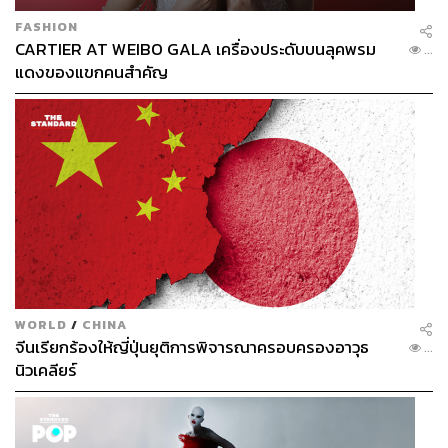
FASHION
CARTIER AT WEIBO GALA เครื่องประดับบนลุคพรม
...
แดงของแขกคนสำคัญ
WORLD
/
CHINA
จีนเรียกร้องให้ญี่ปุ่นยุติการพิจารณาครอบครองอาวุธ
...
นิวเคลียร์