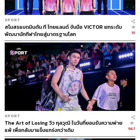
SPORT
สโมสรแบดมินตัน ที ไทยแลนด์ จับมือ VICTOR ยกระดับ
91
พัฒนานักกีฬาไทยสู่มาตรฐานโลก
SPORT
The Art of Losing วิว กุลวุฒิ ในวันที่ยอมรับความพ่าย
967
แพ้ เพื่อกลับมาแข็งแกร่งกว่าเดิม