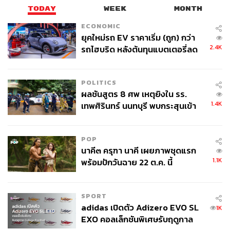
TODAY
WEEK
MONTH
ECONOMIC
ยุคใหม่รถ EV ราคาเริ่ม (ถูก) กว่า
2.4K
รถไฮบริด หลังต้นทุนแบตเตอรี่ลด
ลง - จีนแห่บุกตลาดเกิดใหม่
POLITICS
ผลชันสูตร 8 ศพ เหตุยิงใน รร.
1.4K
เทพศิรินทร์ นนทบุรี พบกระสุนเข้า
จุดสำคัญ ‘ศีรษะ-หน้าอก’ ครูถูกยิง
4 นัด จากระยะไกล
POP
นาคี๓ ครุฑา นาคี เผยภาพชุดแรก
1.1K
พร้อมปักวันฉาย 22 ต.ค. นี้
SPORT
adidas เปิดตัว Adizero EVO SL
1K
EXO คอลเล็กชันพิเศษรับฤดูกาล