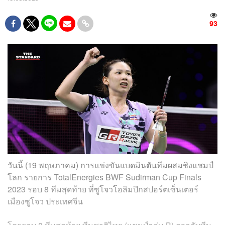
93
วันนี้ (19 พฤษภาคม) การแข่งขันแบดมินตันทีมผสมชิงแชมป์
โลก รายการ TotalEnergies BWF Sudirman Cup Finals
2023 รอบ 8 ทีมสุดท้าย ที่ซูโจวโอลิมปิกสปอร์ตเซ็นเตอร์
เมืองซูโจว ประเทศจีน