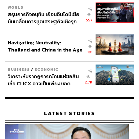
WORLD
สรุปภารกิจอนุทิน เยือนอินโดนีเซีย
557
ขับเคลื่อนการทูตเศรษฐกิจเชิงรุก
ประกาศหุ้นส่วนยุทธศาสตร์ไทย –
อินโดนีเซีย
Navigating Neutrality:
Thailand and China in the Age
191
of a New Global Order
BUSINESS
/
ECONOMIC
วิเคราะห์ปรากฏการณ์คนแห่ขอสิน
2.7K
เชื่อ CLICX อาจเป็นเพียงยอด
ภูเขาน้ำแข็ง ของปัญหาหนี้ครัว
เรือนไทยที่ถูกซุกไว้
LATEST STORIES