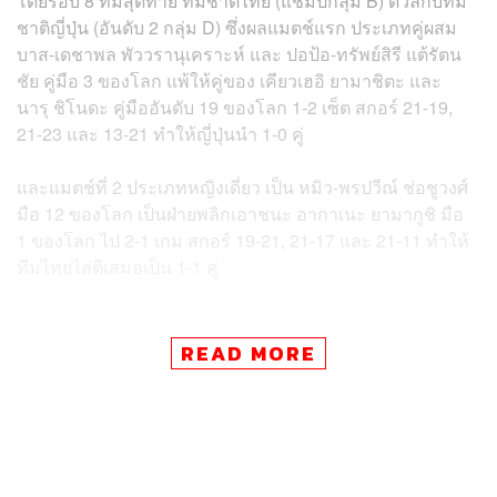
โดยรอบ 8 ทีมสุดท้าย ทีมชาติไทย (แชมป์กลุ่ม B) ดวลกับทีม
ชาติญี่ปุ่น (อันดับ 2 กลุ่ม D) ซึ่งผลแมตช์แรก ประเภทคู่ผสม
บาส-เดชาพล พัววรานุเคราะห์ และ ปอป้อ-ทรัพย์สิรี แต้รัตน
ชัย คู่มือ 3 ของโลก แพ้ให้คู่ของ เคียวเฮอิ ยามาชิตะ และ
นารุ ชิโนดะ คู่มืออันดับ 19 ของโลก 1-2 เซ็ต สกอร์ 21-19,
21-23 และ 13-21 ทำให้ญี่ปุ่นนำ 1-0 คู่
และแมตช์ที่ 2 ประเภทหญิงเดี่ยว เป็น หมิว-พรปวีณ์ ช่อชูวงศ์
มือ 12 ของโลก เป็นฝ่ายพลิกเอาชนะ อากาเนะ ยามากูชิ มือ
1 ของโลก ไป 2-1 เกม สกอร์ 19-21, 21-17 และ 21-11 ทำให้
ทีมไทยไล่ตีเสมอเป็น 1-1 คู่
ส่วนแมตช์ที่ 3 ประเภทชายเดี่ยว วิว-กุลวุฒิ วิทิตศานต์
เอาชนะ โคได นาราโอกะ ไป 2-0 เกม สกอร์ 21-12 และ 21-
READ MORE
13 พาทำทีมไทยนำเป็น 2-1 คู่
ทั้งนี้ ปัจจุบันการแข่งขันรอบ 8 ทีมสุดท้ายระหว่างไทยกับ
ญี่ปุ่น ดำเนินถึงคู่ที่ 4 และเมื่อการแข่งขันจบลง THE
STANDARD จะรายงานให้ทราบในภายหลัง