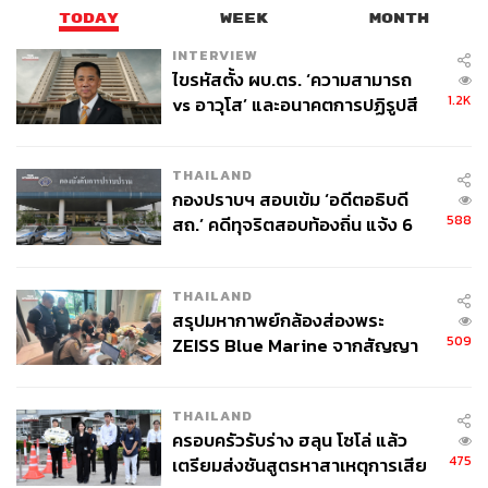
TODAY
WEEK
MONTH
INTERVIEW
ไขรหัสตั้ง ผบ.ตร. ‘ความสามารถ
1.2K
vs อาวุโส’ และอนาคตการปฏิรูปสี
กากี กับ พล.ต.อ. เอก อังสนานนท์
THAILAND
กองปราบฯ สอบเข้ม ‘อดีตอธิบดี
588
สถ.’ คดีทุจริตสอบท้องถิ่น แจ้ง 6
ข้อหาหนัก จ่อชง ป.ป.ช. 12 ส.ค. นี้
THAILAND
สรุปมหากาพย์กล้องส่องพระ
509
ZEISS Blue Marine จากสัญญา
ผลิต 8.3 ล้าน สู่ข้อพิพาท ‘มา
เวลล์ฯ’ ฟ้อง ‘โทน บางแค’ ผิดนัด
THAILAND
จ่ายหนี้-แอบระบุแบรนด์
ครอบครัวรับร่าง ฮลุน โซโล่ แล้ว
475
เตรียมส่งชันสูตรหาสาเหตุการเสีย