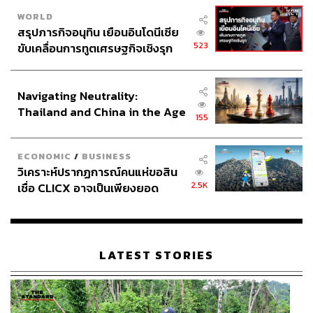
WORLD
สรุปภารกิจอนุทิน เยือนอินโดนีเซีย
523
ขับเคลื่อนการทูตเศรษฐกิจเชิงรุก
ประกาศหุ้นส่วนยุทธศาสตร์ไทย –
อินโดนีเซีย
Navigating Neutrality:
Thailand and China in the Age
155
of a New Global Order
ECONOMIC
/
BUSINESS
วิเคราะห์ปรากฏการณ์คนแห่ขอสิน
2.5K
เชื่อ CLICX อาจเป็นเพียงยอด
ภูเขาน้ำแข็ง ของปัญหาหนี้ครัว
เรือนไทยที่ถูกซุกไว้
LATEST STORIES