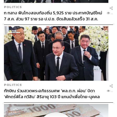
POLITICS
ก กลาง ฟันโกงสอบท้องถิ่น 5,925 ราย ประกาศบัญชีใหม่
...
7 ส.ค. ส่วน 97 ราย รอ ป.ป.ช. ขีดเส้นแล้วเสร็จ 31 ส.ค.
POLITICS
ทักษิณ ร่วมสวดพระอภิธรรมศพ ‘พล.ต.ท. ผ่อน’ บิดา
...
‘พักตร์พิไล ทวีสิน’ สิริอายุ 103 ปี แกนนำเพื่อไทย-บุคคล
หลากวงการร่วมอาลัย