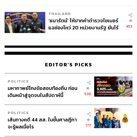
ชีวิต
THAILAND
‘ธนารัตน์’ ให้ปากคำตำรวจไซเบอร์
453
แฉช่องโหว่ 20 หน่วยงานรัฐ ยันไร้
นัยทางการเมือง
EDITOR'S PICKS
POLITICS
มหากาพย์โกงข้อสอบท้องถิ่น ก่อน
530
เดินหน้าสู่จุดจบในสัปดาห์นี้
POLITICS
เส้นทางคดี 44 สส. ในชั้นศาลฎีกา
177
จะรู้ผลเมื่อไร