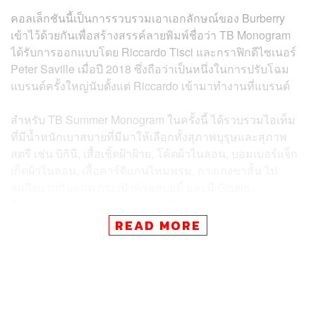
คอลเล็กชันนี้เป็นการรวบรวมเอาเอกลักษณ์ของ Burberry
เข้าไว้ด้วยกันเพื่อสร้างสรรค์ลายพิมพ์ชื่อว่า TB Monogram
ได้รับการออกแบบโดย Riccardo Tisci และกราฟิกดีไซเนอร์
Peter Saville เมื่อปี 2018 ซึ่งถือว่าเป็นหนึ่งในการปรับโฉม
แบรนด์ครั้งใหญ่นับตั้งแต่ Riccardo เข้ามาทำงานที่แบรนด์
สำหรับ TB Summer Monogram ในครั้งนี้ ได้รวบรวมไอเท็ม
ที่มีน้ำหนักเบาสบายที่มีมาให้เลือกทั้งสุภาพบุรุษและสุภาพ
สตรี เช่น บิกินี, เสื้อเชิ้ตฝ้าฝ้าย, โค้ตผ้าไนลอน, บอมเบอร์แจ็ก
เก็ตผ้าไนลอน, เสื้อคาร์ดิแกนไหมพรม, กางเกงขาสั้น ไป
จนถึงแว่นกันแดด กระเป๋าครอสบอดี้ และมี Gisele
Bündchen โพสท่าและสวมใส่คีย์พีซคู่กับรูปถ่ายของเธอเอง
เมื่อ 10 ปีก่อน
READ MORE
Gisele กล่าวว่า “ฉันมีความสุขมากที่ได้พบ Riccardo อีกครั้ง
หลังจากที่ไม่ได้พบกันมานาน และได้ถ่ายทอดผลงานกับเพื่อน
รักของฉันอย่าง Luigi & Iango มันเป็นช่วงเวลาที่พิเศษมากที่
ได้ใช้เวลาร่วมกับทุกคน”