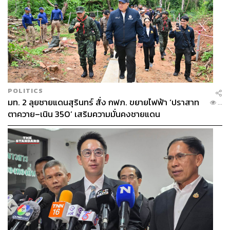
POLITICS
มท. 2 ลุยชายแดนสุรินทร์ สั่ง กฟภ. ขยายไฟฟ้า ‘ปราสาท
...
ตาควาย–เนิน 350’ เสริมความมั่นคงชายแดน