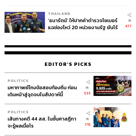
ชีวิต
THAILAND
‘ธนารัตน์’ ให้ปากคำตำรวจไซเบอร์
477
แฉช่องโหว่ 20 หน่วยงานรัฐ ยันไร้
นัยทางการเมือง
EDITOR'S PICKS
POLITICS
มหากาพย์โกงข้อสอบท้องถิ่น ก่อน
533
เดินหน้าสู่จุดจบในสัปดาห์นี้
POLITICS
เส้นทางคดี 44 สส. ในชั้นศาลฎีกา
178
จะรู้ผลเมื่อไร