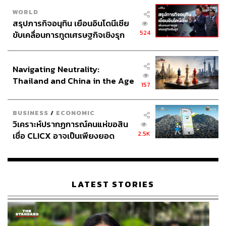
WORLD
สรุปภารกิจอนุทิน เยือนอินโดนีเซีย
524
ขับเคลื่อนการทูตเศรษฐกิจเชิงรุก
ประกาศหุ้นส่วนยุทธศาสตร์ไทย –
อินโดนีเซีย
Navigating Neutrality:
Thailand and China in the Age
157
of a New Global Order
BUSINESS
/
ECONOMIC
วิเคราะห์ปรากฏการณ์คนแห่ขอสิน
2.5K
เชื่อ CLICX อาจเป็นเพียงยอด
ภูเขาน้ำแข็ง ของปัญหาหนี้ครัว
เรือนไทยที่ถูกซุกไว้
LATEST STORIES