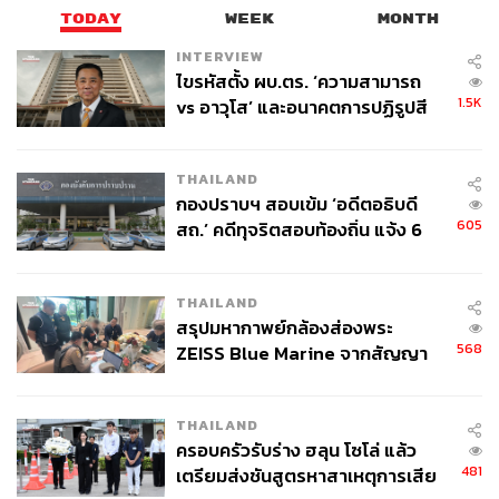
TODAY
WEEK
MONTH
INTERVIEW
ไขรหัสตั้ง ผบ.ตร. ‘ความสามารถ
1.5K
vs อาวุโส’ และอนาคตการปฏิรูปสี
กากี กับ พล.ต.อ. เอก อังสนานนท์
THAILAND
กองปราบฯ สอบเข้ม ‘อดีตอธิบดี
605
สถ.’ คดีทุจริตสอบท้องถิ่น แจ้ง 6
ข้อหาหนัก จ่อชง ป.ป.ช. 12 ส.ค. นี้
THAILAND
สรุปมหากาพย์กล้องส่องพระ
568
ZEISS Blue Marine จากสัญญา
ผลิต 8.3 ล้าน สู่ข้อพิพาท ‘มา
เวลล์ฯ’ ฟ้อง ‘โทน บางแค’ ผิดนัด
THAILAND
จ่ายหนี้-แอบระบุแบรนด์
ครอบครัวรับร่าง ฮลุน โซโล่ แล้ว
481
เตรียมส่งชันสูตรหาสาเหตุการเสีย