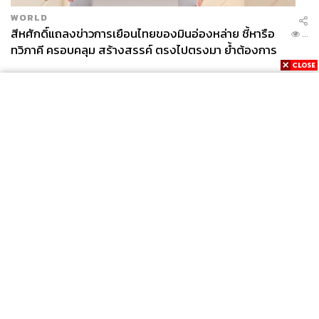
WORLD
สีหศักดิ์แถลงข่าวการเยือนไทยของมินอ่องหล่าย ชี้หารือ
...
ทวิภาคี ครอบคลุม สร้างสรรค์ ตรงไปตรงมา ย้ำต้องการ
ให้เมียนมากลับสู่อาเซียน
News
Wealth
Pop
Podcast
Video
Now
Opinion
Careers
Events
Privacy
About
Contact
Policy
FOR
ADVERTISING
MEMBERSHIP