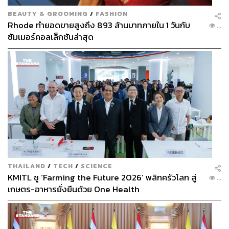
BEAUTY & GROOMING
/
FASHION
Rhode ทำยอดขายสูงถึง 893 ล้านบาทภายใน 1 วันกับ
...
ซัมเมอร์คอลเล็กชันล่าสุด
THAILAND
/
TECH
/
SCIENCE
KMITL ชู ‘Farming the Future 2026’ พลิกครัวโลก สู่
...
เกษตร-อาหารยั่งยืนด้วย One Health