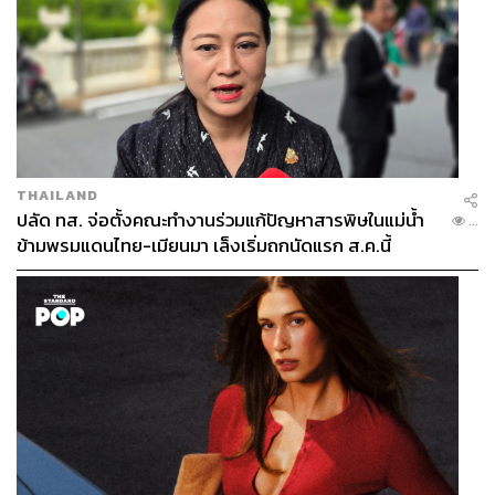
THAILAND
ปลัด ทส. จ่อตั้งคณะทำงานร่วมแก้ปัญหาสารพิษในแม่น้ำ
...
ข้ามพรมแดนไทย-เมียนมา เล็งเริ่มถกนัดแรก ส.ค.นี้