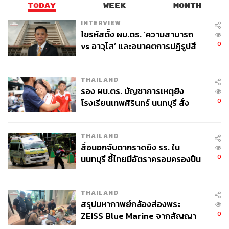
TODAY
WEEK
MONTH
INTERVIEW
ไขรหัสตั้ง ผบ.ตร. ‘ความสามารถ
0
vs อาวุโส’ และอนาคตการปฏิรูปสี
กากี กับ พล.ต.อ. เอก อังสนานนท์
THAILAND
รอง ผบ.ตร. บัญชาการเหตุยิง
0
โรงเรียนเทพศิรินทร์ นนทบุรี สั่ง
ค้นหา 2 รอบยืนยันไร้คนติดค้าง พบ
ศพปู่-ย่าที่บ้านพักผู้ก่อเหตุ
THAILAND
สื่อนอกจับตากราดยิง รร. ใน
0
นนทบุรี ชี้ไทยมีอัตราครอบครองปืน
สูงในระดับต้นของภูมิภาค
THAILAND
สรุปมหากาพย์กล้องส่องพระ
0
ZEISS Blue Marine จากสัญญา
ผลิต 8.3 ล้าน สู่ข้อพิพาท ‘มา