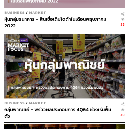
BUSINESS
/
MARKET
ABOUT THE AUTHOR
หุ้นกลุ่มธนาคาร – สินเชื่อเติบโตต่ำในเดือนพฤษภาคม
38
2022
SCB WEALTH
ศูนย์ข้อมูลที่ให้คำแนะนำ วิเคราะห์เจาะลึก
ด้านการลงทุนที่ครอบคลุมทุกผลิตภัณฑ์
ทางการเงินทั้งในและต่างประเทศ โดยบริษัท
หลักทรัพย์ ไทยพาณิชย์ จำกัด หรือ SCBS หา
ข้อมูลการลงทุนเพิ่มเติมได้ที่
res.scbsonline.com
BUSINESS
/
MARKET
กลุ่มพาณิชย์ – พรีวิวผลประกอบการ 4Q64 ช่วงเริ่มฟื้น
40
ตัว