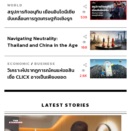
WORLD
สรุปภารกิจอนุทิน เยือนอินโดนีเซีย
539
ขับเคลื่อนการทูตเศรษฐกิจเชิงรุก
ประกาศหุ้นส่วนยุทธศาสตร์ไทย –
อินโดนีเซีย
Navigating Neutrality:
Thailand and China in the Age
168
of a New Global Order
ECONOMIC
/
BUSINESS
วิเคราะห์ปรากฏการณ์คนแห่ขอสิน
2.6K
เชื่อ CLICX อาจเป็นเพียงยอด
ภูเขาน้ำแข็ง ของปัญหาหนี้ครัว
เรือนไทยที่ถูกซุกไว้
LATEST STORIES