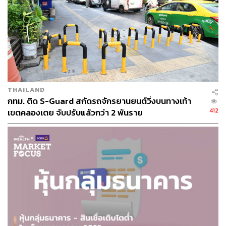
2 โครงการหลังนี้จะเซ็นสัญญาในเดือนมิถุนายน 2563
ห้ามพลาด! ฟอรัมที่เจาะลึก New Normal ที่ใหญ่ที่สุดในเมืองไทย จาก
วิทยากรระดับประเทศ 40 คน ซื้อบัตรงาน THE STANDARD
ECONOMIC FORUM ที่
https://www.eventpop.me/e/8705-economi
THAILAND
c-forum
กทม. ติด S-Guard สกัดรถจักรยานยนต์วิ่งบนทางเท้า
412
เขตคลองเตย จับปรับแล้วกว่า 2 พันราย
TAGS:
BTS SkyTrain
SCBS Wealth Research
44