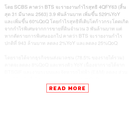
โดย SCBS คาดว่า BTS จะรายงานกำไรสุทธิ 4QFY63 (สิ้น
สุด 31 มีนาคม 2563) 3.9 พันล้านบาท เพิ่มขึ้น 529%YoY
และเพิ่มขึ้น 60%QoQ โดยกำไรสุทธิที่เติบโตก้าวกระโดดเกิด
จากกำไรพิเศษจากการขายที่ดินจำนวน 3 พันล้านบาท แต่
หากตัดรายการพิเศษออกไป คาดว่า BTS จะรายงานกำไร
ปกติที่ 943 ล้านบาท ลดลง 2%YoY และลดลง 25%QoQ
โดยรายได้จากธุรกิจขนส่งมวลชน (78.5% ของรายได้รวม)
คาดจะลดลง 8%QoQ และทรงตัว YoY เนื่องจากรายได้จาก
BTSGIF และงานระบบและจัดหารถไฟฟ้า (E&M) ลดลง ส่วน
รายได้ธุรกิจสื่อโฆษณาคาดจะลดลง 43%QoQ และลดลง
24%YoY สู่ระดับ 1.1 พันล้านบาท จากการเปลี่ยนแปลงวิธี
READ MORE
บันทึกบัญชีของ MACO
ทั้งนี้ผลกระทบของการแพร่ระบาดของโควิด-19 จะยังไม่
กระทบต่อผลการดำเนินงาน 4QFY63 มากนัก เนื่องจาก
รัฐบาลเริ่มใช้มาตรการล็อคดาวน์ช่วงกลางเดือนมีนาคม