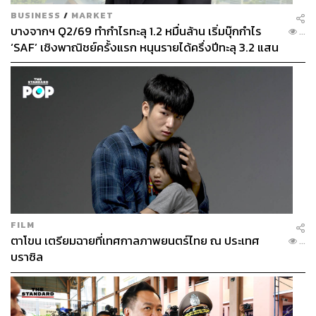
BUSINESS
/
MARKET
บางจากฯ Q2/69 ทำกำไรทะลุ 1.2 หมื่นล้าน เริ่มบุ๊กกำไร
...
‘SAF’ เชิงพาณิชย์ครั้งแรก หนุนรายได้ครึ่งปีทะลุ 3.2 แสน
ล้าน
FILM
ตาโขน เตรียมฉายที่เทศกาลภาพยนตร์ไทย ณ ประเทศ
...
บราซิล