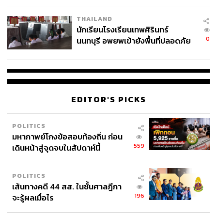
เวลล์ฯ’ ฟ้อง ‘โทน บางแค’ ผิดนัด
THAILAND
จ่ายหนี้-แอบระบุแบรนด์
นักเรียนโรงเรียนเทพศิรินทร์
0
นนทบุรี อพยพเข้ายังพื้นที่ปลอดภัย
ชั่วคราว หลังเหตุใช้อาวุธปืนภายใน
โรงเรียนคลี่คลาย
EDITOR'S PICKS
POLITICS
มหากาพย์โกงข้อสอบท้องถิ่น ก่อน
559
เดินหน้าสู่จุดจบในสัปดาห์นี้
POLITICS
เส้นทางคดี 44 สส. ในชั้นศาลฎีกา
196
จะรู้ผลเมื่อไร