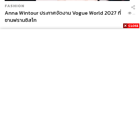
FASHION
Anna Wintour ประกาศจัดงาน Vogue World 2027 ที่
...
ซานฟรานซิสโก
News
Wealth
Pop
Podcast
Video
Now
Opinion
Careers
Events
Privacy
About
Contact
Policy
FOR
ADVERTISING
MEMBERSHIP