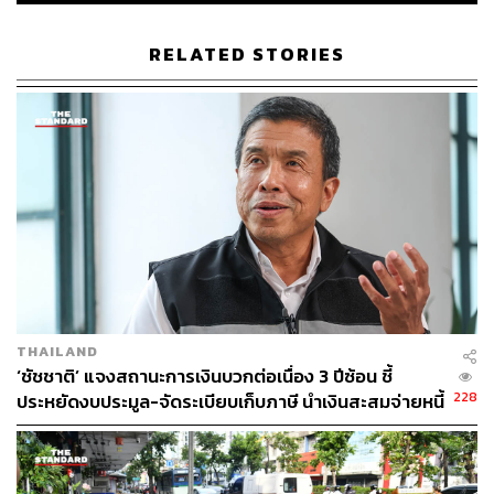
อย่างไรก็ดี เดือนเมษายนคาดจำนวนผู้โดยสารเป็นจุดต่ำสุด
RELATED STORIES
ของปีนี้แล้ว และจะค่อยๆ ฟื้นตัวดีขึ้นตามลำดับตั้งแต่เดือน
พฤษภาคม หลังสถานการณ์แพร่ระบาดคลี่คลายไปในทิศทาง
ที่ดีขึ้น จนทำให้ภาครัฐผ่อนปรนมาตรการล็อกดาวน์ในบาง
ธุรกิจและกิจกรรมอย่างต่อเนื่อง รวมถึงลดเวลาเคอร์ฟิวลง
ส่งผลให้ประชาชนสามารถออกมาทำกิจกรรมต่างๆ ได้มาก
ขึ้น และบริษัทหลายแห่งเริ่มให้พนักงานกลับมาทำงานใน
ออฟฟิศได้ตามปกติ ภายใต้การระวังเรื่องเว้นระยะห่าง หรือ
Social Distancing
มุมมองระยะยาว:
BTS เป็นผู้นำธุรกิจให้บริการระบบขนส่งมวลชนในไทย ซึ่ง
THAILAND
หากผ่านพ้นสถานการณ์การแพร่ระบาดของโควิด-19 ไป
‘ชัชชาติ’ แจงสถานะการเงินบวกต่อเนื่อง 3 ปีซ้อน ชี้
SCBS เชื่อว่าผลประกอบการของ BTS จะฟื้นตัวได้อย่าง
228
ประหยัดงบประมูล-จัดระเบียบเก็บภาษี นำเงินสะสมจ่ายหนี้
รวดเร็ว เนื่องจากรถไฟฟ้าเป็นหนึ่งในทางเลือกที่ดีสุดสำหรับ
บีทีเอส 7 หมื่นล้าน
คนกรุงเทพฯ รวมถึงยังมีปัจจัยบวกในระยะยาวที่ต้องติดตาม
อาทิ การต่อสัมปทานเดินรถไฟฟ้าสายสีเขียว การเซ็นสัญญา
โรงการมอเตอร์เวย์สองสาย และสนามบินอู่ตะเภา ซึ่งคาดว่า