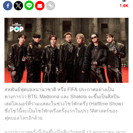
1.6K
สหพันธ์ฟุตบอลนานาชาติ หรือ FIFA ประกาศอย่างเป็น
ทางการว่า BTS, Madonna และ Shakira จะขึ้นเป็นศิลปิน
เฮดไลเนอร์ที่ร่วมแสดงในช่วงโชว์พักครึ่ง (Halftime Show)
ซึ่งโชว์นี้จะเป็นโชว์พักครึ่งครั้งแรกในประวัติศาสตร์ของ
ฟุตบอลโลกอีกด้วย
การประกาศครั้งนี้เกิดขึ้นเมื่อคืนวันพุธที่ 13 พฤษภาคม (ตาม