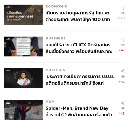
ECONOMIC
เทียบรายจ่ายบุคลากรรัฐ ไทย vs.
873
ต่างประเทศ: พบภาษีทุก 100 บาท
ของคนไทยใช้ไปกับข้าราชการเฉียด
40 บาท
BUSINESS
แบงก์ไร้สาขา CLICX ปิดรับสมัคร
747
สินเชื่อชั่วคราว พร้อมส่งสัญญาณ
เตือนกลุ่มกู้เงินผิดวัตถุประสงค์-ให้
ข้อมูลเท็จ เตรียมดำเนินคดีเด็ดขาด
POLITICS
‘ประภาศ คงเอียด’ กรรมการ ป.ป.ช.
542
อดีตอธิบดีกรมธนารักษ์ ถึงแก่
อนิจกรรม
POP
Spider-Man: Brand New Day
445
ทำรายได้ 1 พันล้านดอลลาร์จากทั่ว
โลกภายใน 6 วัน