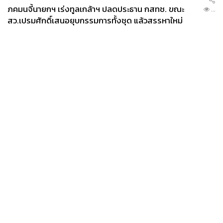
ภคมนจี้นายกฯ เร่งทูลเกล้าฯ ปลดประธาน กสทช. ขณะ
...
สว.เปรมศักดิ์เสนอยุบกรรมการทั้งชุด แล้วสรรหาใหม่
News
Wealth
Pop
Podcast
Video
Now
Opinion
Careers
Events
Privacy
About
Contact
Policy
FOR
ADVERTISING
MEMBERSHIP