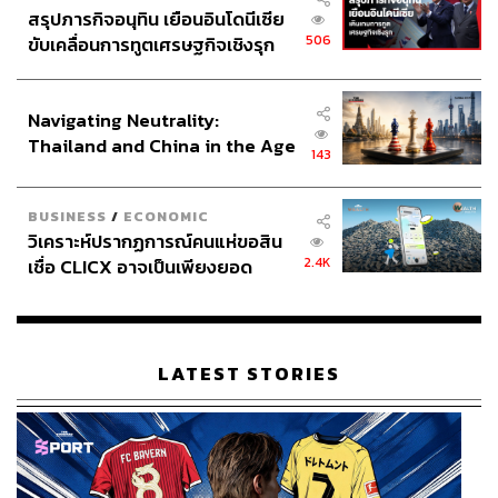
สรุปภารกิจอนุทิน เยือนอินโดนีเซีย
506
ขับเคลื่อนการทูตเศรษฐกิจเชิงรุก
ประกาศหุ้นส่วนยุทธศาสตร์ไทย –
อินโดนีเซีย
Navigating Neutrality:
Thailand and China in the Age
143
of a New Global Order
BUSINESS
/
ECONOMIC
วิเคราะห์ปรากฏการณ์คนแห่ขอสิน
2.4K
เชื่อ CLICX อาจเป็นเพียงยอด
ภูเขาน้ำแข็ง ของปัญหาหนี้ครัว
เรือนไทยที่ถูกซุกไว้
LATEST STORIES