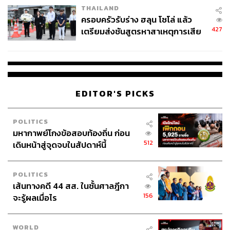
THAILAND
ครอบครัวรับร่าง ฮลุน โซโล่ แล้ว
427
เตรียมส่งชันสูตรหาสาเหตุการเสีย
ชีวิต
EDITOR'S PICKS
POLITICS
มหากาพย์โกงข้อสอบท้องถิ่น ก่อน
512
เดินหน้าสู่จุดจบในสัปดาห์นี้
POLITICS
เส้นทางคดี 44 สส. ในชั้นศาลฎีกา
156
จะรู้ผลเมื่อไร
WORLD