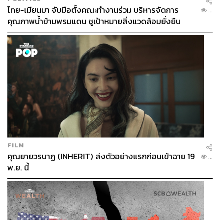
ไทย-เมียนมา จับมือตั้งคณะทำงานร่วม บริหารจัดการ
...
คุณภาพน้ำข้ามพรมแดน ชูเป้าหมายสิ่งแวดล้อมยั่งยืน
FILM
คุณยายวรนาฏ (INHERIT) ส่งตัวอย่างแรกก่อนเข้าฉาย 19
...
พ.ย. นี้