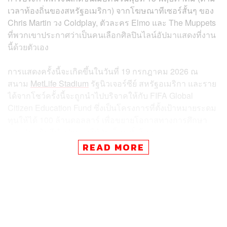
เวลาท้องถิ่นของสหรัฐอเมริกา) จากโฆษณาทีเซอร์สั้นๆ ของ
Chris Martin วง Coldplay, ตัวละคร Elmo และ The Muppets
ที่พวกเขาประกาศว่าเป็นคนเลือกศิลปินไลน์อัปมาแสดงที่งาน
นี้ด้วยตัวเอง
การแสดงครั้งนี้จะเกิดขึ้นในวันที่ 19 กรกฎาคม 2026 ณ
สนาม
MetLife Stadium
รัฐนิวเจอร์ซีย์ สหรัฐอเมริกา และราย
ได้จากโชว์ครั้งนี้จะถูกนำไปบริจาคให้กับ FIFA Global
Citizen Education Fund ซึ่งเป็นโครงการที่ตั้งเป้าหมายระดม
ทุนให้ได้ 100 ล้านดอลลาร์ เพื่อขยายโอกาสทางการศึกษา
และส่งเสริมกีฬาฟุตบอลให้กับเด็กๆ ทั่วโลก
READ MORE
ทั้งนี้ FIFA เริ่มต้นทดลองจัดการแสดงในช่วงพักครึ่งไปแล้ว
ครั้งหนึ่งในการแข่งขัน Club World Cup 2025 โดยมีศิลปิน
อย่าง Doja Cat, Tems และ J Balvin มาร่วมแสดง (Chris
Martin เป็นผู้เลือกเองเช่นเดียวกัน) แต่ก็เป็นที่น่าจับตามอง
ว่าการแสดงโชว์พักครึ่งในครั้งนี้จะสร้างปรากฏการณ์ให้กับ
โลกดนตรีและวงการกีฬาอย่างไรบ้าง เพราะนัดชิงชนะเลิศ