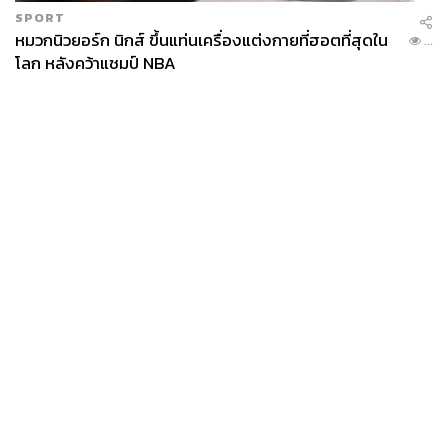
SPORT
หมวกนิวยอร์ก นิกส์ ขึ้นแท่นเครื่องแต่งกายที่ฮอตที่สุดใน
...
โลก หลังคว้าแชมป์ NBA
News
Wealth
Pop
Podcast
Video
Now
Opinion
Careers
Events
Privacy
About
Contact
Policy
FOR
ADVERTISING
MEMBERSHIP