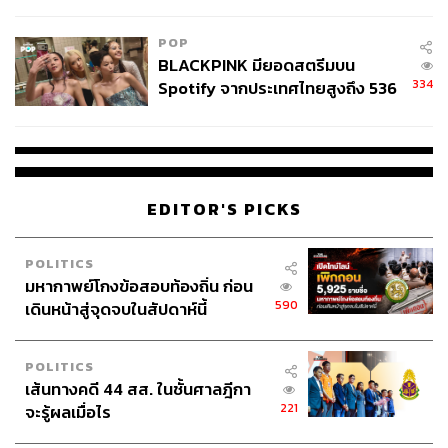
ไทยพลัส’ เฟส 2 รอประเมินความ
เหมาะสม
POP
BLACKPINK มียอดสตรีมบน
334
Spotify จากประเทศไทยสูงถึง 536
ล้านครั้ง ตลอด 10 ปีที่ผ่านมา
EDITOR'S PICKS
POLITICS
มหากาพย์โกงข้อสอบท้องถิ่น ก่อน
590
เดินหน้าสู่จุดจบในสัปดาห์นี้
POLITICS
เส้นทางคดี 44 สส. ในชั้นศาลฎีกา
221
จะรู้ผลเมื่อไร