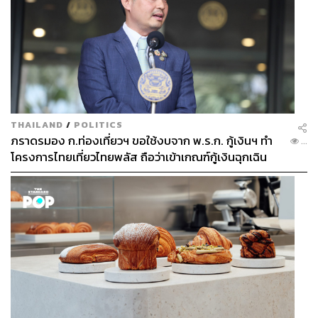
THAILAND
/
POLITICS
ภราดรมอง ก.ท่องเที่ยวฯ ขอใช้งบจาก พ.ร.ก. กู้เงินฯ ทำ
...
โครงการไทยเที่ยวไทยพลัส ถือว่าเข้าเกณฑ์กู้เงินฉุกเฉิน