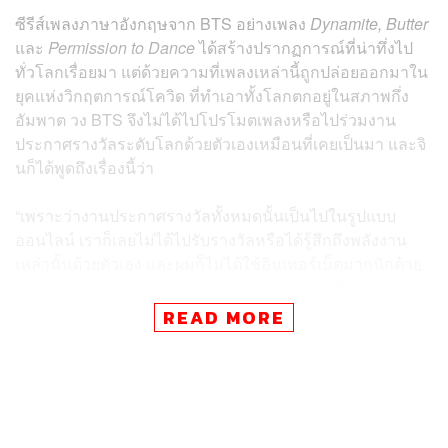
ซีรีส์เพลงภาษาอังกฤษจาก BTS อย่างเพลง
Dynamite, Butter
และ
Permission to Dance
ได้สร้างปรากฏการณ์ที่น่าทึ่งไป
ทั่วโลกเรื่อยมา แต่ด้วยความที่เพลงเหล่านี้ถูกปล่อยออกมาใน
ยุคแห่งวิกฤตการณ์โควิด ที่ทำเอาทั้งโลกตกอยู่ในสภาพกึ่ง
อัมพาต วง BTS จึงไม่ได้ไปโปรโมตเพลงหรือไปร่วมงาน
ประกาศรางวัลระดับโลกด้วยตัวเองเหมือนที่เคยเป็นมา และจิ
นก็ได้พูดถึงเรื่องนี้ว่า
“เพราะว่างานประกาศรางวัลทั้งหมดนั้นเป็นไปในรูปแบบ
ออนไลน์ เราก็เลยไม่ได้ไปรับรางวัลหรือได้รู้สึกถึงพลังงาน
เหล่านั้นด้วยตัวเอง และผมก็ไม่ได้ใช้อินเทอร์เน็ตมากนักด้วย
ผมก็เลยกดดันน้อยลงและสนุกสนานกับการโปรโมตเพลง
มากขึ้น ผมแค่รู้สึกยินดีที่เรายังคงทำงานได้ดีในตอนนี้”
READ MORE
จินยังเผยอีกว่าเขามีโอกาสได้พักผ่อนจากความกดดันจาก
ความสำเร็จของเพลง
Dynamite
อีกด้วย “ผมค่อนข้างมั่นใจ
ว่าผมโอเคกว่าตอนนั้นนะ ผมเริ่มคุ้นชินกับกิจวัตรประจำวัน
ในตอนนี้แล้ว ถึงแม้ว่าบางครั้งตารางงานของผมจะเพี้ยน