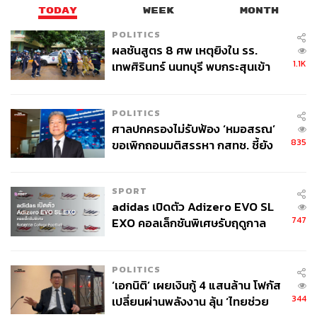
TODAY
WEEK
MONTH
POLITICS
ผลชันสูตร 8 ศพ เหตุยิงใน รร.
1.1K
เทพศิรินทร์ นนทบุรี พบกระสุนเข้า
จุดสำคัญ ‘ศีรษะ-หน้าอก’ ครูถูกยิง
4 นัด จากระยะไกล
POLITICS
ศาลปกครองไม่รับฟ้อง ‘หมอสรณ’
835
ขอเพิกถอนมติสรรหา กสทช. ชี้ยัง
ไม่ใช่ผู้เดือดร้อนเสียหาย
SPORT
adidas เปิดตัว Adizero EVO SL
747
EXO คอลเล็กชันพิเศษรับฤดูกาล
College Football
POLITICS
‘เอกนิติ’ เผยเงินกู้ 4 แสนล้าน โฟกัส
344
เปลี่ยนผ่านพลังงาน ลุ้น ‘ไทยช่วย