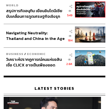
WORLD
สรุปภารกิจอนุทิน เยือนอินโดนีเซีย
549
ขับเคลื่อนการทูตเศรษฐกิจเชิงรุก
ประกาศหุ้นส่วนยุทธศาสตร์ไทย –
อินโดนีเซีย
Navigating Neutrality:
Thailand and China in the Age
184
of a New Global Order
BUSINESS
/
ECONOMIC
วิเคราะห์ปรากฏการณ์คนแห่ขอสิน
2.6K
เชื่อ CLICX อาจเป็นเพียงยอด
ภูเขาน้ำแข็ง ของปัญหาหนี้ครัว
เรือนไทยที่ถูกซุกไว้
LATEST STORIES