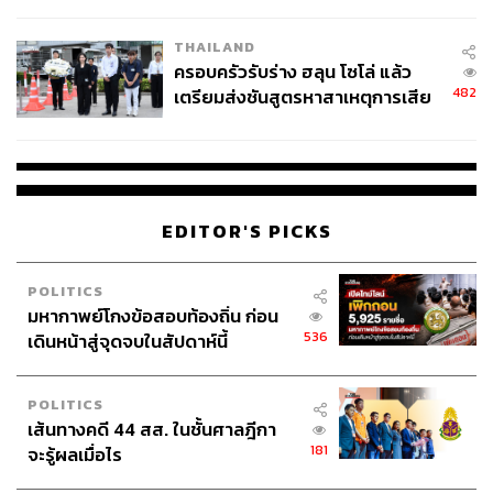
นัยทางการเมือง
THAILAND
ครอบครัวรับร่าง ฮลุน โซโล่ แล้ว
482
เตรียมส่งชันสูตรหาสาเหตุการเสีย
ชีวิต
EDITOR'S PICKS
POLITICS
มหากาพย์โกงข้อสอบท้องถิ่น ก่อน
536
เดินหน้าสู่จุดจบในสัปดาห์นี้
POLITICS
เส้นทางคดี 44 สส. ในชั้นศาลฎีกา
181
จะรู้ผลเมื่อไร