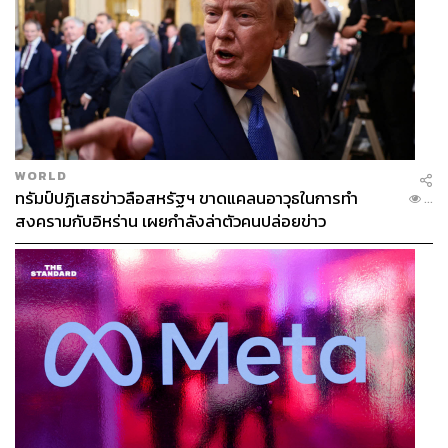
WORLD
ทรัมป์ปฏิเสธข่าวลือสหรัฐฯ ขาดแคลนอาวุธในการทำ
...
สงครามกับอิหร่าน เผยกำลังล่าตัวคนปล่อยข่าว