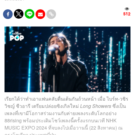
512
เรียกได้ว่าทำเอาแฟนคลับตื่นเต้นกันถ้วนหน้า เมื่อ ไบร์ท-วชิร
วิชญ์ ชีวอารี เตรียมปล่อยซิงเกิลใหม่
Long Showers
ซึ่งเป็น
เพลงที่เขามีโอกาสร่วมงานกับค่ายเพลงระดับโลกอย่าง
88rising พร้อมประเดิมโชว์เพลงนี้ครั้งแรกบนเวที NHK
MUSIC EXPO 2024 ที่จบลงไปเมื่อวานนี้ (22 สิงหาคม) ณ
กรุงโตเกียว ประเทศญี่ปุ่น