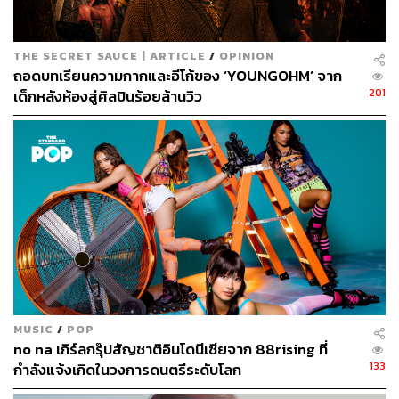
THE SECRET SAUCE | ARTICLE
/
OPINION
ถอดบทเรียนความกากและอีโก้ของ ‘YOUNGOHM’ จาก
201
เด็กหลังห้องสู่ศิลปินร้อยล้านวิว
MUSIC
/
POP
no na เกิร์ลกรุ๊ปสัญชาติอินโดนีเซียจาก 88rising ที่
133
กำลังแจ้งเกิดในวงการดนตรีระดับโลก