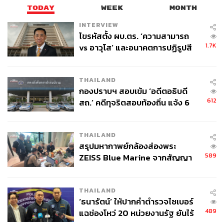
TODAY
WEEK
MONTH
INTERVIEW
ไขรหัสตั้ง ผบ.ตร. ‘ความสามารถ
1.7K
vs อาวุโส’ และอนาคตการปฏิรูปสี
กากี กับ พล.ต.อ. เอก อังสนานนท์
THAILAND
กองปราบฯ สอบเข้ม ‘อดีตอธิบดี
612
สถ.’ คดีทุจริตสอบท้องถิ่น แจ้ง 6
ข้อหาหนัก จ่อชง ป.ป.ช. 12 ส.ค. นี้
THAILAND
สรุปมหากาพย์กล้องส่องพระ
589
ZEISS Blue Marine จากสัญญา
ผลิต 8.3 ล้าน สู่ข้อพิพาท ‘มา
เวลล์ฯ’ ฟ้อง ‘โทน บางแค’ ผิดนัด
THAILAND
จ่ายหนี้-แอบระบุแบรนด์
‘ธนารัตน์’ ให้ปากคำตำรวจไซเบอร์
489
แฉช่องโหว่ 20 หน่วยงานรัฐ ยันไร้