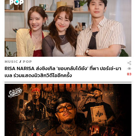
MUSIC
/
POP
RISA NARISA ส่งซิงเกิล ‘ชอบกลับได้ยัง’ ที่พา ปอร์เช่-มา
83
เบล ร่วมแสดงมิวสิกวิดีโออีกครั้ง