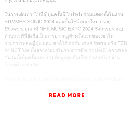
ในการเดินทางไปที่ญี่ปุ่นครั้งนี้ ไบร์ทไปร่วมแสดงทั้งในงาน
SUMMER SONIC 2024 และขึ้นโชว์เพลงใหม่
Long
Showers
บนเวที NHK MUSIC EXPO 2024 ซึ่งการปรากฏ
ตัวบนเวทีนี้ยังถือเป็นการปรากฏตัวครั้งแรกของเขาใน
รายการเพลงญี่ปุ่น และเขาก็ได้เจอกับ เตนล์ ชิตพล หรือ TEN
วง NCT โดยทั้งสองคนเผยในรายการด้วยว่า เพิ่งมีโอกาสเจอ
กันวันนี้เป็นครั้งแรก รวมทั้งพูดคุยกันเรื่องอาหารไทยจาน
โปรดด้วยเช่นกัน
ส่วนผลงานเพลง
Long Showers
เป็นเพลงแนวบัลลาดที่บอก
เล่าเรื่องราวการติดอยู่ในความสัมพันธ์ที่ยาวนานและเจ็บปวด
ซึ่งทั้งตัวไบร์ทและค่าย 88rising ยังโพสต์บนโซเชียลมีเดียเป็น
READ MORE
วิดีโอสั้นๆ พร้อมแคปชันว่า “ความพิเศษกำลังจะมาเร็วๆ นี้”
ซึ่งต้องมารอเกาะขอบจอกันว่า โปรเจกต์นี้จะมีคอนเทนต์
อะไรมาให้แฟนๆ ได้ตื่นเต้นกันอีก
ภาพ: cloud9_ent_ofc / X