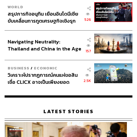
WORLD
สรุปภารกิจอนุทิน เยือนอินโดนีเซีย
526
ขับเคลื่อนการทูตเศรษฐกิจเชิงรุก
ประกาศหุ้นส่วนยุทธศาสตร์ไทย –
อินโดนีเซีย
Navigating Neutrality:
Thailand and China in the Age
157
of a New Global Order
BUSINESS
/
ECONOMIC
วิเคราะห์ปรากฏการณ์คนแห่ขอสิน
2.5K
เชื่อ CLICX อาจเป็นเพียงยอด
ภูเขาน้ำแข็ง ของปัญหาหนี้ครัว
เรือนไทยที่ถูกซุกไว้
LATEST STORIES