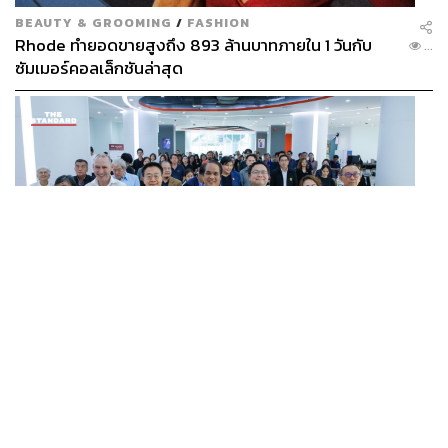
BEAUTY & GROOMING
/
FASHION
Rhode ทำยอดขายสูงถึง 893 ล้านบาทภายใน 1 วันกับ
...
ซัมเมอร์คอลเล็กชันล่าสุด
SCIENCE
/
TECH
/
THAILAND
KMITL ชู ‘Farming the Future 2026’ พลิกครัวโลก สู่
...
เกษตร-อาหารยั่งยืนด้วย One Health