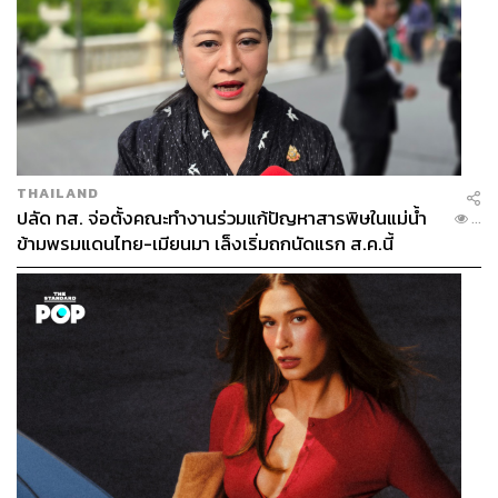
THAILAND
ปลัด ทส. จ่อตั้งคณะทำงานร่วมแก้ปัญหาสารพิษในแม่น้ำ
...
ข้ามพรมแดนไทย-เมียนมา เล็งเริ่มถกนัดแรก ส.ค.นี้