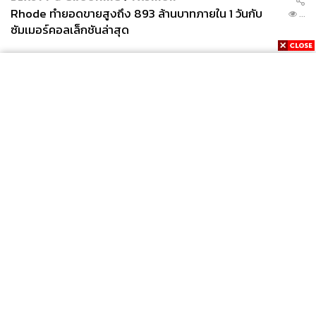
Rhode ทำยอดขายสูงถึง 893 ล้านบาทภายใน 1 วันกับ
...
ซัมเมอร์คอลเล็กชันล่าสุด
News
Wealth
Pop
Podcast
Video
Now
Opinion
Careers
Events
Privacy
About
Contact
Policy
FOR
ADVERTISING
MEMBERSHIP