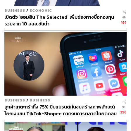
BUSINESS
/
ECONOMIC
เปิดตัว ‘ออมสิน The Selected’ เพิ่มช่องทางซื้อกองทุน
197
รวมจาก 10 บลจ.ชั้นนำ
BUSINESS
/
BUSINESS
ลูกค้าเทตะกร้าทิ้ง 75% บีบแบรนด์หั่นงบสร้างภาพลักษณ์
356
โยกเงินซบ TikTok-Shopee คาดงบการตลาดไทยติดลบ
ครั้งแรกในรอบ 14 ปี