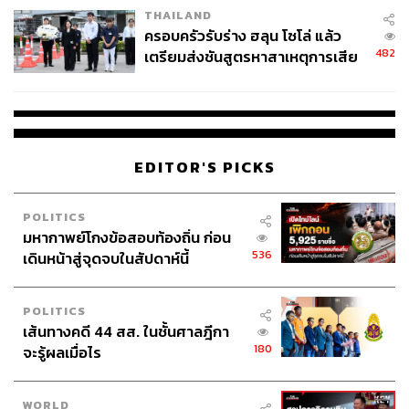
THAILAND
ครอบครัวรับร่าง ฮลุน โซโล่ แล้ว
482
เตรียมส่งชันสูตรหาสาเหตุการเสีย
ชีวิต
EDITOR'S PICKS
POLITICS
มหากาพย์โกงข้อสอบท้องถิ่น ก่อน
536
เดินหน้าสู่จุดจบในสัปดาห์นี้
POLITICS
เส้นทางคดี 44 สส. ในชั้นศาลฎีกา
180
จะรู้ผลเมื่อไร
WORLD