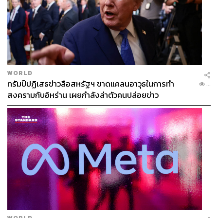
WORLD
ทรัมป์ปฏิเสธข่าวลือสหรัฐฯ ขาดแคลนอาวุธในการทำ
...
สงครามกับอิหร่าน เผยกำลังล่าตัวคนปล่อยข่าว
WORLD