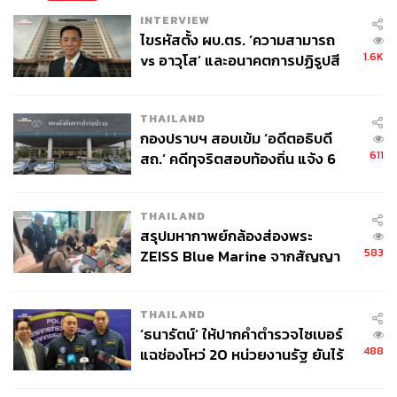
INTERVIEW
ไขรหัสตั้ง ผบ.ตร. ‘ความสามารถ
1.6K
vs อาวุโส’ และอนาคตการปฏิรูปสี
กากี กับ พล.ต.อ. เอก อังสนานนท์
THAILAND
กองปราบฯ สอบเข้ม ‘อดีตอธิบดี
611
สถ.’ คดีทุจริตสอบท้องถิ่น แจ้ง 6
ข้อหาหนัก จ่อชง ป.ป.ช. 12 ส.ค. นี้
THAILAND
สรุปมหากาพย์กล้องส่องพระ
583
ZEISS Blue Marine จากสัญญา
ผลิต 8.3 ล้าน สู่ข้อพิพาท ‘มา
เวลล์ฯ’ ฟ้อง ‘โทน บางแค’ ผิดนัด
THAILAND
จ่ายหนี้-แอบระบุแบรนด์
‘ธนารัตน์’ ให้ปากคำตำรวจไซเบอร์
488
แฉช่องโหว่ 20 หน่วยงานรัฐ ยันไร้
นัยทางการเมือง