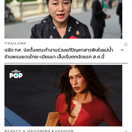
THAILAND
ปลัด ทส. จ่อตั้งคณะทำงานร่วมแก้ปัญหาสารพิษในแม่น้ำ
...
ข้ามพรมแดนไทย-เมียนมา เล็งเริ่มถกนัดแรก ส.ค.นี้
BEAUTY & GROOMING
/
FASHION