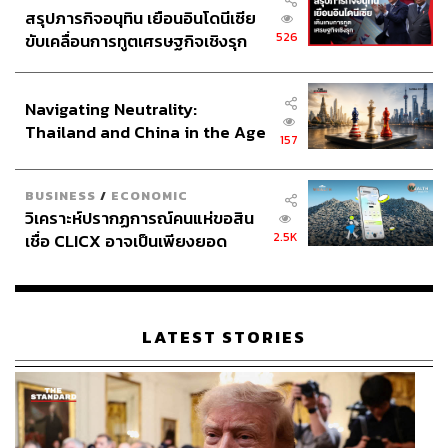
สรุปภารกิจอนุทิน เยือนอินโดนีเซีย
526
ขับเคลื่อนการทูตเศรษฐกิจเชิงรุก
ประกาศหุ้นส่วนยุทธศาสตร์ไทย –
อินโดนีเซีย
Navigating Neutrality:
Thailand and China in the Age
157
of a New Global Order
BUSINESS
/
ECONOMIC
วิเคราะห์ปรากฏการณ์คนแห่ขอสิน
2.5K
เชื่อ CLICX อาจเป็นเพียงยอด
ภูเขาน้ำแข็ง ของปัญหาหนี้ครัว
เรือนไทยที่ถูกซุกไว้
LATEST STORIES