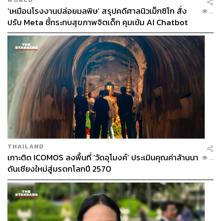
‘เหมือนโรงงานปล่อยมลพิษ’ สรุปคดีศาลนิวเม็กซิโก สั่ง
...
ปรับ Meta ชี้กระทบสุขภาพจิตเด็ก คุมเข้ม AI Chatbot
THAILAND
เกาะติด ICOMOS ลงพื้นที่ ‘วัดอุโมงค์’ ประเมินคุณค่าล้านนา
...
ดันเชียงใหม่สู่มรดกโลกปี 2570