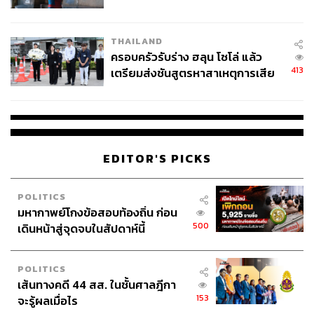
โลกภายใน 6 วัน
THAILAND
ครอบครัวรับร่าง ฮลุน โซโล่ แล้ว
413
เตรียมส่งชันสูตรหาสาเหตุการเสีย
ชีวิต
EDITOR'S PICKS
POLITICS
มหากาพย์โกงข้อสอบท้องถิ่น ก่อน
500
เดินหน้าสู่จุดจบในสัปดาห์นี้
POLITICS
เส้นทางคดี 44 สส. ในชั้นศาลฎีกา
153
จะรู้ผลเมื่อไร