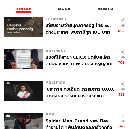
TODAY
WEEK
MONTH
ECONOMIC
เทียบรายจ่ายบุคลากรรัฐ ไทย vs.
807
ต่างประเทศ: พบภาษีทุก 100 บาท
ของคนไทยใช้ไปกับข้าราชการเฉียด
40 บาท
BUSINESS
แบงก์ไร้สาขา CLICX ปิดรับสมัคร
709
สินเชื่อชั่วคราว พร้อมส่งสัญญาณ
เตือนกลุ่มกู้เงินผิดวัตถุประสงค์-ให้
ข้อมูลเท็จ เตรียมดำเนินคดีเด็ดขาด
POLITICS
‘ประภาศ คงเอียด’ กรรมการ ป.ป.ช.
529
อดีตอธิบดีกรมธนารักษ์ ถึงแก่
อนิจกรรม
POP
Spider-Man: Brand New Day
421
ทำรายได้ 1 พันล้านดอลลาร์จากทั่ว