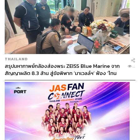
THAILAND
สรุปมหากาพย์กล้องส่องพระ ZEISS Blue Marine จาก
...
สัญญาผลิต 8.3 ล้าน สู่ข้อพิพาท ‘มาเวลล์ฯ’ ฟ้อง ‘โทน
บางแค’ ผิดนัดจ่ายหนี้-แอบระบุแบรนด์