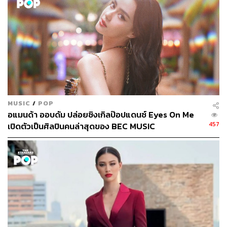
MUSIC
/
POP
อแมนด้า ออบดัม ปล่อยซิงเกิลป๊อปแดนซ์ Eyes On Me
457
เปิดตัวเป็นศิลปินคนล่าสุดของ BEC MUSIC