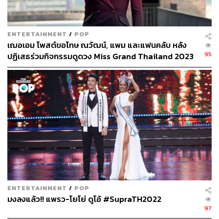
ENTERTAINMENT
/
POP
เฌอเอม โพสต์ขอโทษ ณวัฒน์, แพม และแฟนคลับ หลัง
95
ปฏิเสธร่วมกิจกรรมดูดวง Miss Grand Thailand 2023
ENTERTAINMENT
/
POP
มงลงแล้ว!! แพรว-โยโย่ ดูโอ้ #SupraTH2022
97