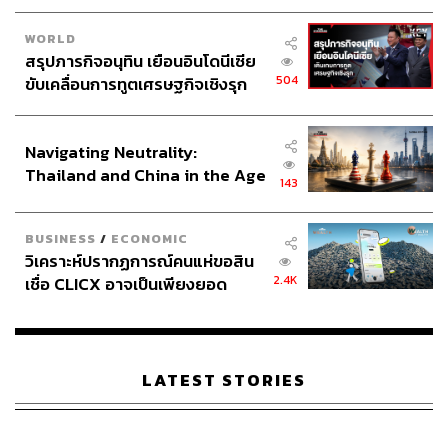
WORLD
สรุปภารกิจอนุทิน เยือนอินโดนีเซีย
504
ขับเคลื่อนการทูตเศรษฐกิจเชิงรุก
ประกาศหุ้นส่วนยุทธศาสตร์ไทย –
อินโดนีเซีย
Navigating Neutrality:
Thailand and China in the Age
143
of a New Global Order
BUSINESS
/
ECONOMIC
วิเคราะห์ปรากฏการณ์คนแห่ขอสิน
2.4K
เชื่อ CLICX อาจเป็นเพียงยอด
ภูเขาน้ำแข็ง ของปัญหาหนี้ครัว
เรือนไทยที่ถูกซุกไว้
LATEST STORIES