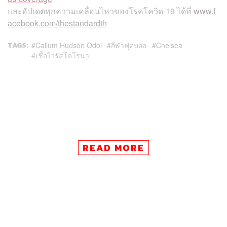
และอัปเดตทุกความเคลื่อนไหวของโรคโควิด
-19
ได้ที่
www.f
acebook.com/thestandardth
TAGS:
Callum Hudson Odoi
กีฬาฟุตบอล
Chelsea
เชื้อไวรัสโคโรนา
READ MORE
122
ABOUT THE AUTHOR
THE STANDARD TEAM
กองบรรณาธิการ THE STANDARD