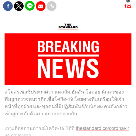
122
สโมสรเชลซีประกาศว่า แคลลัม ฮัดสัน-โอดอย นักเตะของ
ทีมถูกตรวจพบว่าติ
ดเชื้อโควิด-19 โดยทางทีมเตรียมให้เจ้า
หน้า
ที่ทุกฝ่าย และทุกคนที่มีปฏิสัมพันธ์กั
บนักเตะคนดังกล่าว
เข้าสู่กา
รกักตัวแบบแยกออกจากกัน
เกาะติดสถานการณ์โควิด
-19
ได้ที่
thestandard.co/coronavir
us-coverage