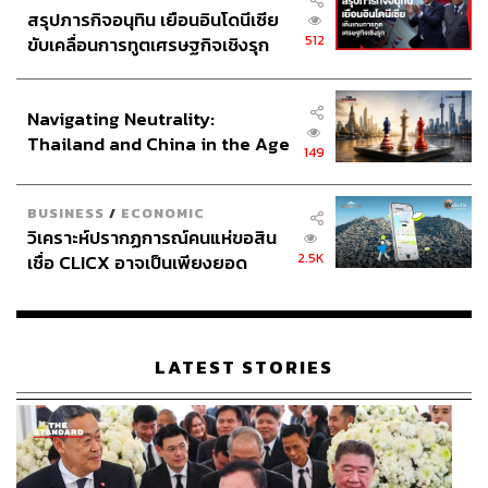
สรุปภารกิจอนุทิน เยือนอินโดนีเซีย
512
ขับเคลื่อนการทูตเศรษฐกิจเชิงรุก
ประกาศหุ้นส่วนยุทธศาสตร์ไทย –
อินโดนีเซีย
Navigating Neutrality:
Thailand and China in the Age
149
of a New Global Order
BUSINESS
/
ECONOMIC
วิเคราะห์ปรากฏการณ์คนแห่ขอสิน
2.5K
เชื่อ CLICX อาจเป็นเพียงยอด
ภูเขาน้ำแข็ง ของปัญหาหนี้ครัว
เรือนไทยที่ถูกซุกไว้
LATEST STORIES