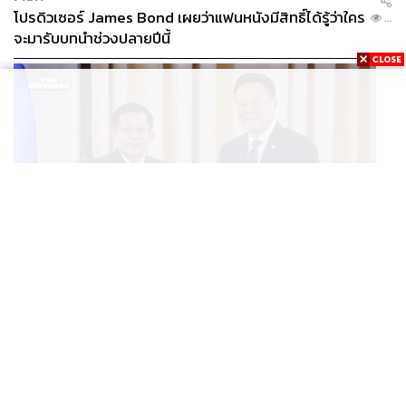
โปรดิวเซอร์ James Bond เผยว่าแฟนหนังมีสิทธิ์ได้รู้ว่าใคร
...
จะมารับบทนำช่วงปลายปีนี้
WORLD
อนุทิน-มินอ่องหล่าย ออกแถลงการณ์ร่วม หนุนความร่วม
...
มือรอบด้าน ยกระดับปราบอาชญากรรมข้ามชาติ แก้ปัญหา
หมอกควัน-มลพิษทางน้ำ