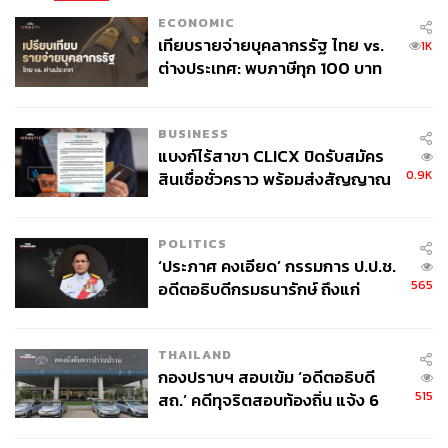
ECONOMIC
เทียบรายจ่ายบุคลากรรัฐ ไทย vs.
1K
ต่างประเทศ: พบภาษีทุก 100 บาท
ของคนไทยใช้ไปกับข้าราชการเฉียด
40 บาท
BUSINESS
แบงก์ไร้สาขา CLICX ปิดรับสมัคร
0.9K
สินเชื่อชั่วคราว พร้อมส่งสัญญาณ
เตือนกลุ่มกู้เงินผิดวัตถุประสงค์-ให้
ข้อมูลเท็จ เตรียมดำเนินคดีเด็ดขาด
POLITICS
‘ประภาศ คงเอียด’ กรรมการ ป.ป.ช.
565
อดีตอธิบดีกรมธนารักษ์ ถึงแก่
อนิจกรรม
THAILAND
กองปราบฯ สอบเข้ม ‘อดีตอธิบดี
515
สถ.’ คดีทุจริตสอบท้องถิ่น แจ้ง 6
ข้อหาหนัก จ่อชง ป.ป.ช. 12 ส.ค. นี้