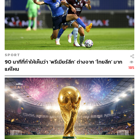
SPORT
90 นาทีที่ทำให้เห็นว่า ‘พรีเมียร์ลีก’ ต่างจาก ‘ไทยลีก’ มาก
185
แค่ไหน