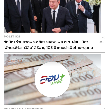
POLITICS
ทักษิณ ร่วมสวดพระอภิธรรมศพ ‘พล.ต.ท. ผ่อน’ บิดา
...
‘พักตร์พิไล ทวีสิน’ สิริอายุ 103 ปี แกนนำเพื่อไทย-บุคคล
หลากวงการร่วมอาลัย
BUSINESS
/
ECONOMIC