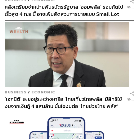
คลังเตรียมจำหน่ายพันธบัตรรัฐบาล ‘ออมพลัส’ รอบถัดไป
...
เร็วสุด 4 ก.ย.นี้ อาจเพิ่มสัดส่วนการขายแบบ Small Lot
First มากขึ้น
BUSINESS
/
ECONOMIC
‘เอกนิติ’ เผยอยู่ระหว่างหารือ ‘ไทยเที่ยวไทยพลัส’ มีสิทธิใช้
...
งบจากเงินกู้ 4 แสนล้าน มั่นใจงบต่อ ‘ไทยช่วยไทย พลัส’
เฟส 2 มีเพียงพอ