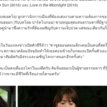
e Sun
(2016) และ
Love in the Moonlight
(2016)
 ซงฮเยคโย) ลูกสาวนักการเมืองที่ต้องแต่งงานตามความต้องการขอ
มจินฮยอก (รับบทโดย ปาร์คโบกอม) ชายหนุ่มสุดแสนธรรมดาที่มีฐา
คู่นำมาซึ่งความรักที่ต้องเผชิญกับความเจ็บปวด แต่ขณะเดียวกันก็
วันแถลงข่าวเปิดตัวซีรีส์ว่า “ชาซูฮยอนตอนเด็กเคยเป็นคนที่สด
พราะสภาพแวดล้อมปัจจุบันทำให้เธอค่อนข้างเก็บกดและปิดกั้นตัวเอง
อกมาสัมผัสกับอิสระและเผชิญโลกภายนอกอีกครั้งค่ะ”
เป็นคนที่มองโลกในแง่ดีครับ คิมจินฮยอกเป็นผู้ชายธรรมดาๆ ที่รู้
่าเขาจะมีชีวิตที่เรียบง่ายก็ตามครับ”