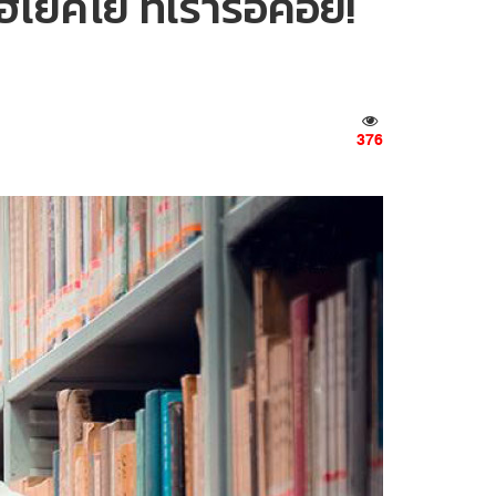
งฮเยคโย ที่เรารอคอย!
376