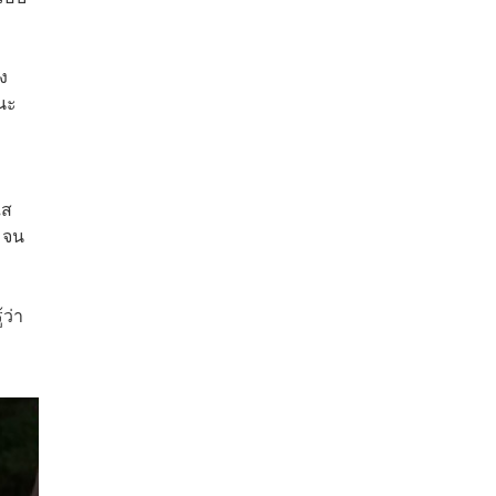
ง
นะ
ใส
 จน
ว่า