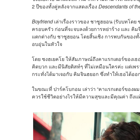
2 ปีของทั้งคู่หลังจากแสดงเรื่อง
Descendants of th
Boyfriend
เล่าเรื่องราวของ ชาซูฮยอน (รับบทโดย
ครอบครัว ก่อนที่จะจบลงด้วยการหย่าร้าง และ คิ
แตกต่างกับ ชาซูฮยอน โดยสิ้นเชิง การพบกันของทั้ง
อบอุ่นในหัวใจ
โดย ซงฮเยคโย ให้สัมภาษณ์ถึงคาแรกเตอร์ของเธอใน
คิดบวก และมีนิสัยติสท์ๆ ที่ไม่เหมือนใครค่ะ แต่เ
กระทั่งได้มาเจอกับ คิมจินฮยอก ซึ่งทำให้เธอได้อ
ในขณะที่ ปาร์คโบกอม เล่าว่า “คาแรกเตอร์ของผมจะ
ควรใช้ชีวิตอย่างไรให้มีความสุขและมีคุณค่า ถึงแม้ว