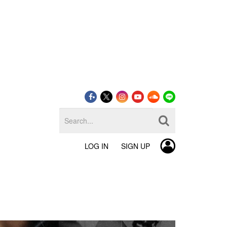
LOG IN
SIGN UP