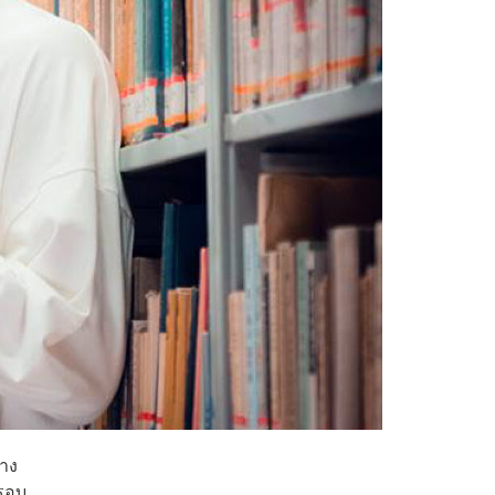
่าง
รอบ