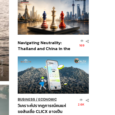
ส่วนยุทธศาสตร์ไทย –
อินโดนีเซีย
Navigating Neutrality:
169
Thailand and China in the
Age of a New Global
Order
BUSINESS
/
ECONOMIC
2.6K
วิเคราะห์ปรากฏการณ์คนแห่
ขอสินเชื่อ CLICX อาจเป็น