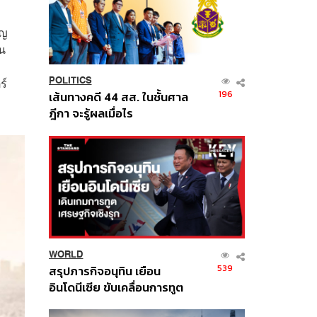
ิญ
็น
ร์
POLITICS
196
เส้นทางคดี 44 สส. ในชั้นศาล
ฎีกา จะรู้ผลเมื่อไร
WORLD
539
สรุปภารกิจอนุทิน เยือน
อินโดนีเซีย ขับเคลื่อนการทูต
เศรษฐกิจเชิงรุก ประกาศหุ้น