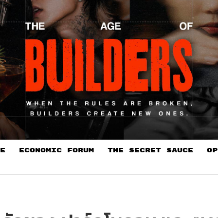
E
ECONOMIC FORUM
THE SECRET SAUCE​
OP