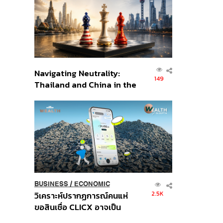
อินโดนีเซีย
Navigating Neutrality:
149
Thailand and China in the
Age of a New Global
Order
BUSINESS
/
ECONOMIC
2.5K
วิเคราะห์ปรากฏการณ์คนแห่
ขอสินเชื่อ CLICX อาจเป็น
เพียงยอดภูเขาน้ำแข็ง ของ