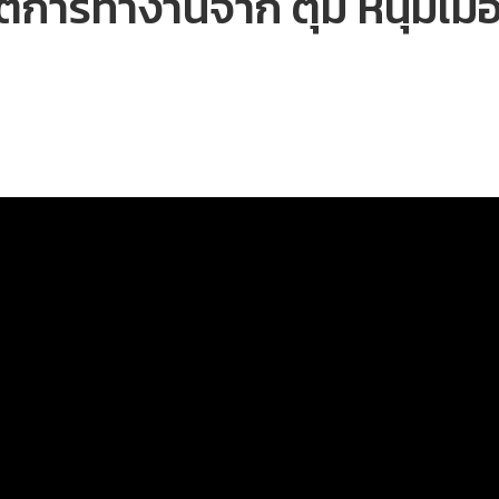
ิตการทำงานจาก ตุ้ม หนุ่มเมือ