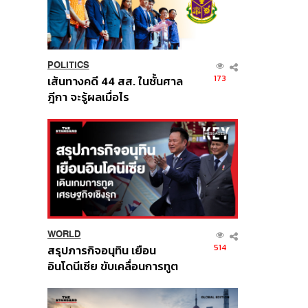
POLITICS
173
เส้นทางคดี 44 สส. ในชั้นศาล
ฎีกา จะรู้ผลเมื่อไร
WORLD
514
สรุปภารกิจอนุทิน เยือน
อินโดนีเซีย ขับเคลื่อนการทูต
เศรษฐกิจเชิงรุก ประกาศหุ้น
ส่วนยุทธศาสตร์ไทย –