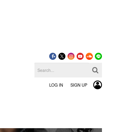
LOG IN
SIGN UP