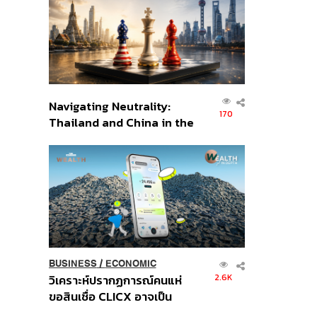
อินโดนีเซีย
Navigating Neutrality:
170
Thailand and China in the
Age of a New Global
Order
BUSINESS
/
ECONOMIC
2.6K
วิเคราะห์ปรากฏการณ์คนแห่
ขอสินเชื่อ CLICX อาจเป็น
เพียงยอดภูเขาน้ำแข็ง ของ