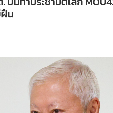
 กกต. ปมทำประชามติเลิก MO
่ฝืน