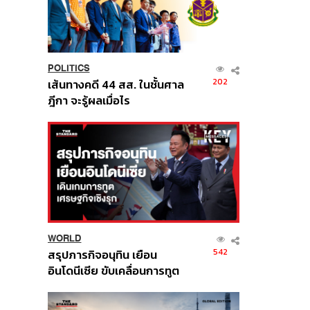
POLITICS
202
เส้นทางคดี 44 สส. ในชั้นศาล
ฎีกา จะรู้ผลเมื่อไร
WORLD
542
สรุปภารกิจอนุทิน เยือน
อินโดนีเซีย ขับเคลื่อนการทูต
เศรษฐกิจเชิงรุก ประกาศหุ้น
ส่วนยุทธศาสตร์ไทย –