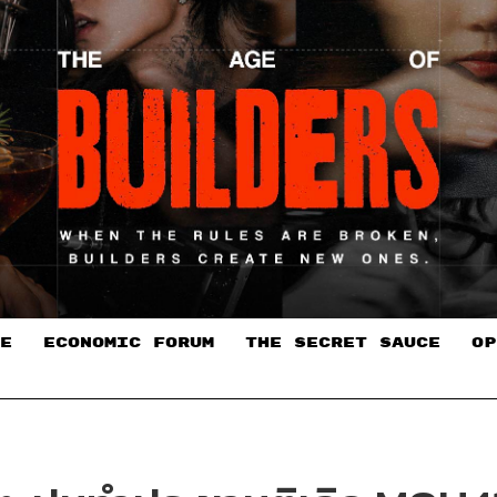
E
ECONOMIC FORUM
THE SECRET SAUCE​
OP