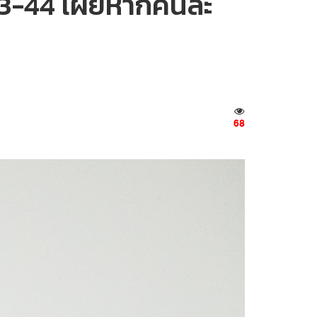
U43-44 เผยหากคนละ
68