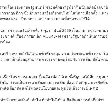
ุวรรณโณ รองนายกรัฐมนตรี พร้อมด้วย ณัฐฎ์จารี อนันตศิลป์ เลขาธ
รกฤษฎีกา ซึ่งเป็นการหารือเกี่ยวกับไทม์ไลน์การเลือกตั้ง, แนว
าจของ ครม. รักษาการ และงบประมาณที่สามารถใช้ได้
ิทินการกำหนดวันเลือกตั้ง 8 กุมภาพันธ์ 2569 เป็นอำนาจของ กกต. ท
ำประชามติ เรื่อง การยกเลิก MOU43-44 เพราะรัฐบาลดำเนินการเอง
ยวข้อง
การหารือ เพราะยังไม่ได้นำเข้าที่ประชุม ครม. โดยจะนำเข้า ครม. ใน
แล้ว เวลาที่เหลืออยู่สามารถทำประชามติพร้อมกับการเลือกตั้งได้ตา
กต. เรื่องโครงการคนละครึ่งพลัส เฟส 2 ด้วย ซึ่งรัฐบาลได้มีการพูดคุ
อไม่ ว่าจะเป็นการหาเสียงก่อนการเลือกตั้ง ศ. กิตติคุณ บวรศักดิ์ก
ขึ้นหลังเลือกตั้ง แต่ได้แถลงนโยบายและพูดไว้แล้วว่าจะมีเฟส 2
่ทำ รัฐบาลจะฝืนทำทำไม ถ้าทำไม่ได้” ศ. กิตติคุณ บวรศักดิ์กล่าว