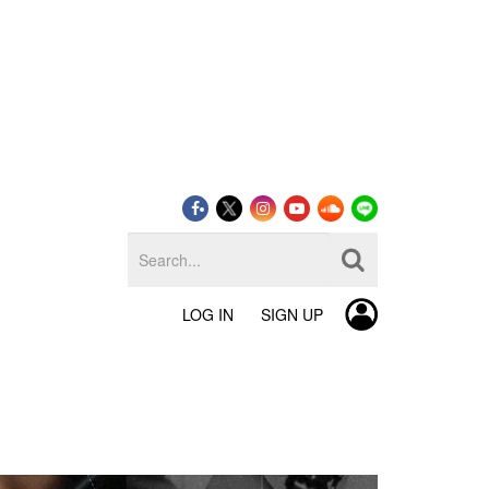
LOG IN
SIGN UP