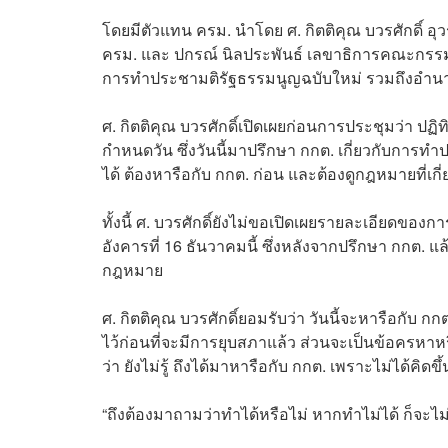
โดยมีตัวแทน ครม. นำโดย ศ. กิตติคุณ บวรศักดิ์ อ
ครม. และ ปกรณ์ นิลประพันธ์ เลขาธิการคณะกรรมกา
การทำประชามติรัฐธรรมนูญฉบับใหม่ รวมถึงอำน
ศ. กิตติคุณ บวรศักดิ์เปิดเผยก่อนการประชุมว่า ปฏ
กำหนดวัน ซึ่งวันนี้มาปรึกษา กกต. เกี่ยวกับการท
ได้ ต้องหารือกับ กกต. ก่อน และต้องดูกฎหมายที่เกี่
ทั้งนี้ ศ. บวรศักดิ์ยังไม่ขอเปิดเผยรายละเอียดของ
อังคารที่ 16 ธันวาคมนี้ ซึ่งหลังจากปรึกษา กกต. 
กฎหมาย
ศ. กิตติคุณ บวรศักดิ์ยอมรับว่า วันนี้จะหารือกับ ก
ไว้ก่อนที่จะมีการยุบสภาแล้ว ส่วนจะเป็นข้อครหาหรื
ว่า ยังไม่รู้ ถึงได้มาหารือกับ กกต. เพราะไม่ได้คิด
“ถึงต้องมาถามว่าทำได้หรือไม่ หากทำไม่ได้ ก็จะไม