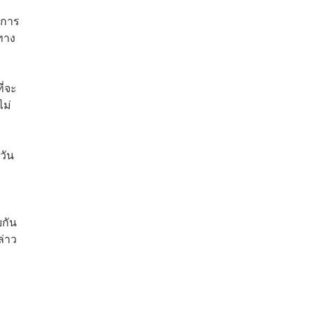
ิการ
ทาง
ี่จะ
ไม่
วัน
ม
ยกัน
ล่าว