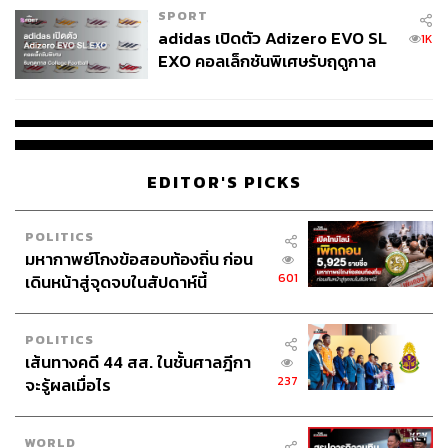
SPORT
adidas เปิดตัว Adizero EVO SL
1K
EXO คอลเล็กชันพิเศษรับฤดูกาล
College Football
EDITOR'S PICKS
POLITICS
มหากาพย์โกงข้อสอบท้องถิ่น ก่อน
601
เดินหน้าสู่จุดจบในสัปดาห์นี้
POLITICS
เส้นทางคดี 44 สส. ในชั้นศาลฎีกา
237
จะรู้ผลเมื่อไร
WORLD