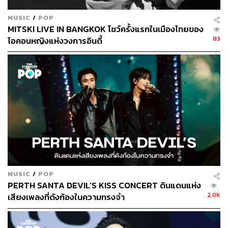
MUSIC
/
POP
MITSKI LIVE IN BANGKOK โชว์ครั้งแรกในเมืองไทยของ
83
ไอคอนหญิงแห่งวงการอินดี้
TAGS:
คอนเสิร์ต
BOWKYLION
โบกี้-พิชญ์สินี วีระสุทธิมาศ
MUSIC
/
POP
BOWKYLION LANTA CONCERT
PERTH SANTA DEVIL’S KISS CONCERT ดินแดนแห่ง
2.0K
เสียงเพลงที่ดังก้องในความทรงจำ