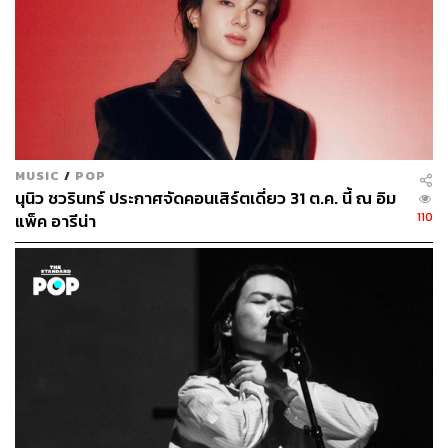
MUSIC
/
POP
นุนิว ชวรินทร์ ประกาศจัดคอนเสิร์ตเดี่ยว 31 ต.ค. นี้ ณ อิม
110
แพ็ค อารีน่า