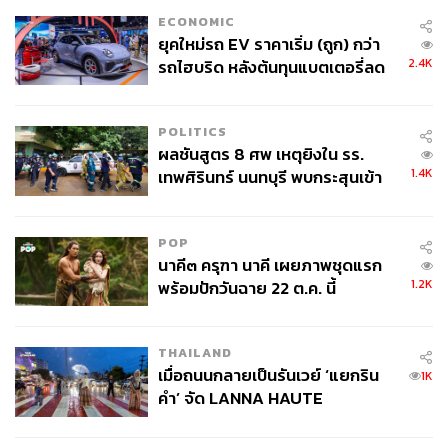
ECONOMIC
ยุคใหม่รถ EV ราคาเริ่ม (ถูก) กว่า
2.4K
รถไฮบริด หลังต้นทุนแบตเตอรี่ลด
ลง - จีนแห่บุกตลาดเกิดใหม่
POLITICS
ผลชันสูตร 8 ศพ เหตุยิงใน รร.
1.4K
เทพศิรินทร์ นนทบุรี พบกระสุนเข้า
จุดสำคัญ ‘ศีรษะ-หน้าอก’ ครูถูกยิง
4 นัด จากระยะไกล
POP
นาคี๓ ครุฑา นาคี เผยภาพชุดแรก
1.2K
พร้อมปักวันฉาย 22 ต.ค. นี้
THAILAND
เมื่อถนนกลายเป็นรันเวย์ ‘แยกริน
1K
คำ’ จัด LANNA HAUTE
COUTURE กลางสายฝน