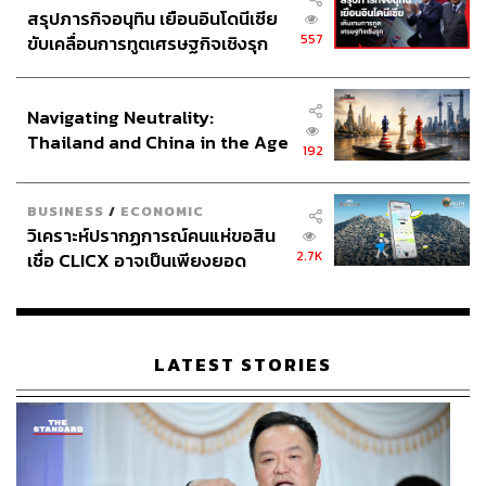
สรุปภารกิจอนุทิน เยือนอินโดนีเซีย
557
ขับเคลื่อนการทูตเศรษฐกิจเชิงรุก
ประกาศหุ้นส่วนยุทธศาสตร์ไทย –
อินโดนีเซีย
Navigating Neutrality:
Thailand and China in the Age
192
of a New Global Order
BUSINESS
/
ECONOMIC
วิเคราะห์ปรากฏการณ์คนแห่ขอสิน
2.7K
เชื่อ CLICX อาจเป็นเพียงยอด
ภูเขาน้ำแข็ง ของปัญหาหนี้ครัว
เรือนไทยที่ถูกซุกไว้
LATEST STORIES