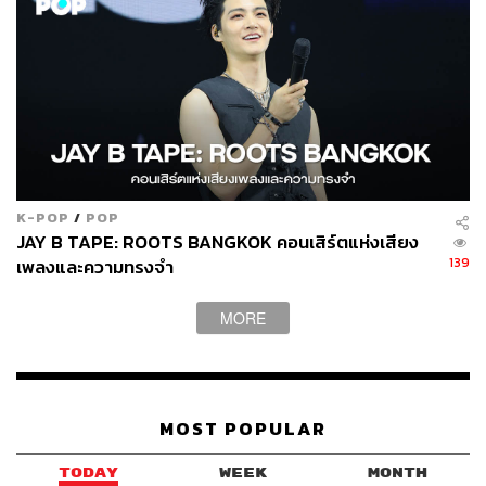
55
ABOUT THE AUTHOR
ธมน ผดุงไทย
K-POP
/
POP
Content Creator ผู้เติบโตมากับ Pop Culture
JAY B TAPE: ROOTS BANGKOK คอนเสิร์ตแห่งเสียง
และกำลังหลงใหลในศาสตร์แห่งการเล่าเรื่อง
139
เพลงและความทรงจำ
ABOUT THE PHOTOGRAPHER
MORE
ศวิตา พูลเสถียร
ช่างภาพข่าว ประจำสำนักข่าว THE
STANDARD
MOST POPULAR
TODAY
WEEK
MONTH