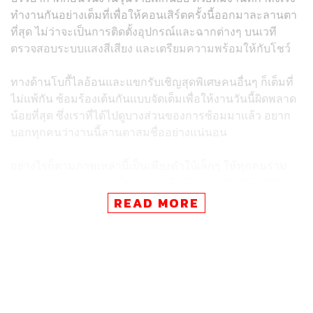
ทำงานกันอย่างเต็มที่เพื่อให้คอนเสิร์ตครั้งนี้ออกมาละลานตา
ที่สุด ไม่ว่าจะเป็นการติดตั้งอุปกรณ์และฉากต่างๆ บนเวที
ตรวจสอบระบบแสงสีเสียง และเตรียมความพร้อมให้กับโชว์
ทางด้านโบกี้ไลอ้อนและแขกรับเชิญสุดพิเศษคนอื่นๆ ก็เต็มที่
ไม่แพ้กัน ซ้อมร้องเต้นกันแบบจัดเต็มเพื่อให้งานวันนี้ผิดพลาด
น้อยที่สุด ซึ่งเราที่ได้ไปดูบางส่วนของการซ้อมมาแล้ว อยาก
บอกทุกคนว่างานนี้ลานตาสมชื่ออย่างแน่นอน
อย่างไรก็ตามภาพเหล่านี้เป็นเพียงคำใบ้เล็กๆ ให้ทุกคนร่วม
ทำนายกันล่วงหน้าเท่านั้น เพราะ THE STANDARD POP ยัง
มี Exclusive Content อื่นๆ ให้ทุกคนได้ติดตามกันอีกไม่ว่าจะ
READ MORE
เป็นเบื้องหลังหรือเบื้องหน้า สามารถติดตามคอนเทนต์อื่นๆ
จากเราได้ทุกช่องทางโซเชียลมีเดียของ THE STANDARD
POP ในเร็ววันนี้