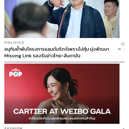
POLITICS
อนุทินย้ำพับโครงการแลนด์บริดจ์เพราะไม่คุ้ม มุ่งพัฒนา
...
Missing Link รองรับอ่าวไทย-อันดามัน
FASHION