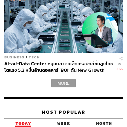
ช่วยให้เศรษฐกิจของประเทศสามารถเติบโตมากขึ้น แต่ต้อง
ไปดูว่าจะมีแนวทางอย่างไร ซึ่งหากมองในแง่การลงทุน BOI
พร้อมที่จะให้การสนับสนุน
ทำไมไทยเก็บภาษี Global Minimum Tax
องค์การเพื่อความร่วมมือทางเศรษฐกิจและการพัฒนา
BUSINESS
/
TECH
(OECD) เสนอให้มีการปฏิรูประบบภาษีระหว่างประเทศด้วย
AI-ชิป-Data Center หนุนตลาดอิเล็กทรอนิกส์ขั้นสูงไทย
การจัดเก็บอัตราภาษีเงินได้ธุรกิจขั้นต่ำ (Global Minimum
365
โตแรง 5.2 หมื่นล้านดอลลาร์ ‘BOI’ ดัน New Growth
Tax) 15% ตามแนวทาง 2 เสาหลักในการจัดการความท้าทาย
Engine
ทางภาษีที่เกิดจากเศรษฐกิจยุคดิจิทัลภายใต้กรอบ
MORE
OECD/G20 Inclusive framework on base erosion and
profit shifting (Inclusive Framework for BEPS) ประกอบด้วย
Pillar 1 การจัดสรรกำไรและสิทธิการจัดเก็บภาษีบริษัทข้าม
ชาติขนาดใหญ่ให้เป็นธรรมมากขึ้น และ Pillar 2 การจัดเก็บ
MOST POPULAR
อัตราภาษีเงินได้นิติบุคคลขั้นต่ำ 15% จากบริษัทข้ามชาติ
ขนาดใหญ่ เพื่อลดการแข่งขันทางภาษีระหว่างประเทศ
TODAY
WEEK
MONTH