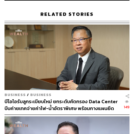
ทั่วโลก ชูจุดเด่น ‘จำนวนประชากร’ …
คุยกับ ‘BOI’ ทำไมไทยเนื้อหอม ต่างชาติเลือกย้ายฐานผ
RELATED STORIES
ลิตมาไทย กับแผนหนุน Local Content
โดยจะให้ระยะเวลานานขึ้น 2 เท่า แต่ไม่เกิน 10 ปี เพื่อให้การ
คำนวณอัตราภาษีที่แท้จริง (Effective Tax Rate: ETR) ของ
บริษัทในแต่ละปีใกล้เคียง 15% ก็จะทำให้แต่ละบริษัทเสียภาษี
ส่วนเพิ่มลดลง และได้รับสิทธิประโยชน์ในระยะเวลานานขึ้น
2. มาตรการเพิ่มขีดความสามารถในการแข่งขันสำหรับผู้
ประกอบการขนาดใหญ่ในกลุ่มอุตสาหกรรมเป้าหมายของ
ประเทศ โดย BOI จะขอรับการจัดสรรงบประมาณเพื่อเป็น
BUSINESS
/
BUSINESS
มาตรการเยียวยาชั่วคราวให้แก่ผู้ได้รับผลกระทบ ในระหว่าง
บีโอไอรับลูกระเบียบใหม่ ยกระดับคัดกรอง Data Center
รอกฎหมายใหม่ของกระทรวงการคลัง ซึ่งจะให้เงินสนับสนุน
149
บีบค่ายเทคจ่ายค่าไฟ-น้ำอัตราพิเศษ พร้อมกางแผนยึด
จากกองทุนเพิ่มขีดความสามารถในการแข่งขัน สำหรับการ
ประโยชน์ประเทศเป็นหลัก
ลงทุนหรือค่าใช้จ่ายเพื่อเพิ่มขีดความสามารถในการแข่งขัน
ตามที่กำหนด