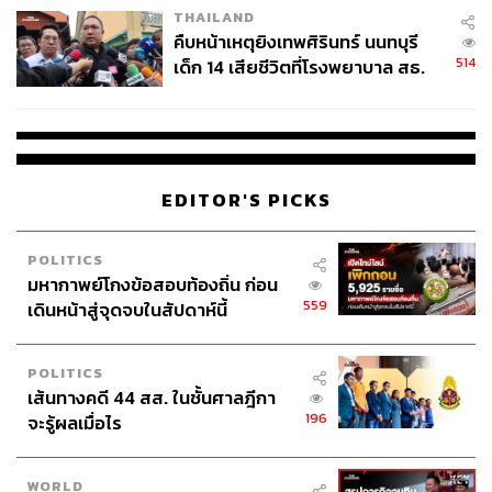
TAGS:
ภาษี
BOI
คณะกรรมการส่งเสริมการลงทุนของไทย
THAILAND
นฤตม์ เทอดสถีรศักดิ์
Global Minimum Tax
คืบหน้าเหตุยิงเทพศิรินทร์ นนทบุรี
พ.ร.ก.ภาษีส่วนเพิ่ม
514
เด็ก 14 เสียชีวิตที่โรงพยาบาล สธ.
ยืนยันครูเสียชีวิต 5 ราย เจ็บ 22
ราย
EDITOR'S PICKS
1.3K
POLITICS
มหากาพย์โกงข้อสอบท้องถิ่น ก่อน
559
เดินหน้าสู่จุดจบในสัปดาห์นี้
ABOUT THE AUTHOR
เสาวลักษณ์ เขตสูงเนิน
POLITICS
Content Creator THE STANDARD WEALTH
เส้นทางคดี 44 สส. ในชั้นศาลฎีกา
196
จะรู้ผลเมื่อไร
WORLD