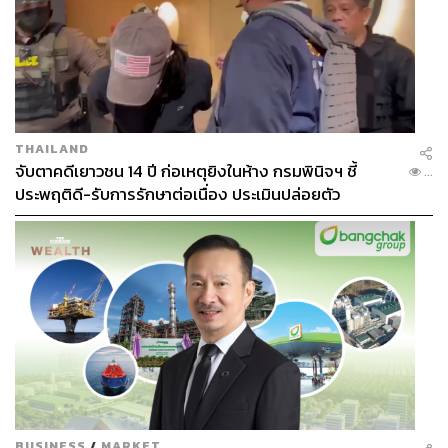
THAILAND
จับตาคดีเยาวชน 14 ปี ก่อเหตุยิงในห้าง กรมพินิจฯ ชี้
...
ประพฤติดี-รับการรักษาต่อเนื่อง ประเมินปล่อยตัว
BUSINESS
/
MARKET