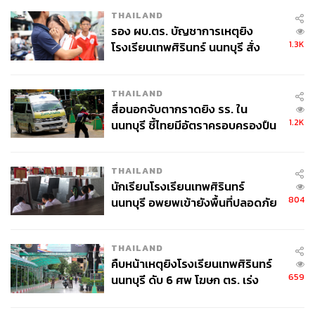
Global Minimum Tax จะบังคับใช้ในการจัดเก็บภาษีเงินได้
THAILAND
รอง ผบ.ตร. บัญชาการเหตุยิง
บริษัทข้ามชาติขนาดใหญ่ที่มีรายได้รวมต่อปีเกิน EUR 750
1.3K
โรงเรียนเทพศิรินทร์ นนทบุรี สั่ง
Million (หรือราว 2.8 หมื่นล้านบาท) โดยมีประเทศสมาชิก
ค้นหา 2 รอบยืนยันไร้คนติดค้าง พบ
กว่า 140 ประเทศเข้าร่วมข้อตกลง Pillar 2 ไว้ตั้งแต่เดือน
ศพปู่-ย่าที่บ้านพักผู้ก่อเหตุ
ตุลาคม 2021 ทั้งนี้ OECD มีแผนเริ่มใช้ Global Minimum
THAILAND
Tax สำหรับประเทศที่พร้อม โดยล่าสุดมี 55 ประเทศที่เริ่ม
สื่อนอกจับตากราดยิง รร. ใน
ดำเนินการแล้ว เช่น สหราชอาณาจักร, สวิตเซอร์แลนด์,
1.2K
นนทบุรี ชี้ไทยมีอัตราครอบครองปืน
ออสเตรเลีย และเกาหลีใต้
สูงในระดับต้นของภูมิภาค
ภาพ:
thitivong, Getty Images
THAILAND
นักเรียนโรงเรียนเทพศิรินทร์
804
นนทบุรี อพยพเข้ายังพื้นที่ปลอดภัย
สามารถติดตาม THE STANDARD WEALTH
ชั่วคราว หลังเหตุใช้อาวุธปืนภายใน
ผ่านแอปพลิเคชันต่างๆ ที่คุณสะดวกหรือใช้งานอยู่แล้วได้เลย
โรงเรียนคลี่คลาย
THAILAND
คืบหน้าเหตุยิงโรงเรียนเทพศิรินทร์
659
นนทบุรี ดับ 6 ศพ โฆษก ตร. เร่ง
สอบปมขโมยปืนปู่ก่อเหตุ