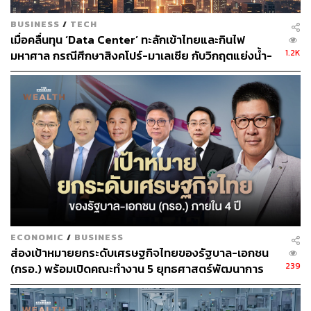
แข็งใหม่ๆ ใน 7 ด้านสำคัญ ได้แก่
BUSINESS
/
TECH
เมื่อคลื่นทุน ‘Data Center’ ทะลักเข้าไทยและกินไฟ
สร้างบุคลากรให้สามารถรองรับอุตสาหกรรมใหม่
1.2K
มหาศาล กรณีศึกษาสิงคโปร์-มาเลเซีย กับวิกฤตแย่งน้ำ-
พลังงานสะอาด
ไฟ
ขยายพื้นที่รองรับการเติบโตของอุตสาหกรรมใหม่
สร้างซัพพลายเชนใหม่เพื่อรองรับอุตสาหกรรมใหม่
ขยาย FTA ไปตลาดใหม่ เพื่อลดการพึ่งพิงตลาดเดิม
การลดข้อจำกัดของการลงทุน หรือ Ease of
Investment
Global Minimum TAX
อย่างไรก็ตาม กรมสรรพากรกำลังพัฒนากฎหมายลูก 20-30
ฉบับ เพื่อรองรับการจัดเก็บภาษี GMT รวมถึงมาตรการ
‘เครดิตภาษีคืน’ (Refundable Tax Credit) ซึ่งสอดคล้องกับคำ
ECONOMIC
/
BUSINESS
แนะนำของ OECD และจะมีการหารืออีกครั้งในวันศุกร์นี้
ส่องเป้าหมายยกระดับเศรษฐกิจไทยของรัฐบาล-เอกชน
239
(กรอ.) พร้อมเปิดคณะทำงาน 5 ยุทธศาสตร์พัฒนาการ
นฤตม์กล่าวอีกว่า กรณีที่รัฐบาลมีแนวคิดที่จะให้มีการจัดตั้ง
ลงทุนใหม่
Entertainment Complex นั้น ถือเป็น ‘เรื่องที่น่าสนใจ’ ซึ่งจะ