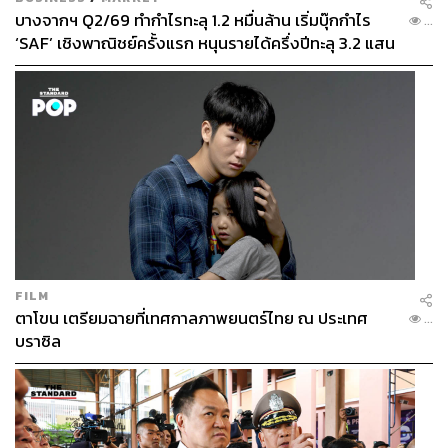
บางจากฯ Q2/69 ทำกำไรทะลุ 1.2 หมื่นล้าน เริ่มบุ๊กกำไร
...
‘SAF’ เชิงพาณิชย์ครั้งแรก หนุนรายได้ครึ่งปีทะลุ 3.2 แสน
ล้าน
FILM
ตาโขน เตรียมฉายที่เทศกาลภาพยนตร์ไทย ณ ประเทศ
...
บราซิล