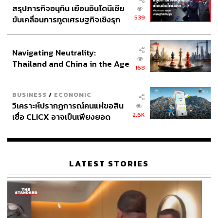
สรุปภารกิจอนุทิน เยือนอินโดนีเซีย
539
ขับเคลื่อนการทูตเศรษฐกิจเชิงรุก
ประกาศหุ้นส่วนยุทธศาสตร์ไทย –
อินโดนีเซีย
Navigating Neutrality:
Thailand and China in the Age
168
of a New Global Order
BUSINESS
/
ECONOMIC
วิเคราะห์ปรากฏการณ์คนแห่ขอสิน
2.6K
เชื่อ CLICX อาจเป็นเพียงยอด
ภูเขาน้ำแข็ง ของปัญหาหนี้ครัว
เรือนไทยที่ถูกซุกไว้
LATEST STORIES