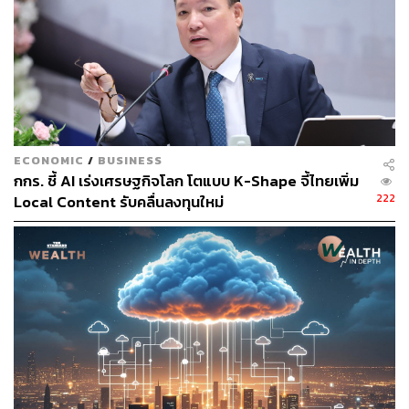
เช่น ค่าใช้จ่ายในการวิจัยและพัฒนาเทคโนโลยี การพัฒนา
บุคลากร การปรับปรุงประสิทธิภาพโดยใช้เทคโนโลยีสมัย
ใหม่ การลงทุนด้านเทคโนโลยีที่เป็นมิตรต่อสิ่งแวดล้อม และ
การยกระดับมาตรฐานที่เป็นสากล เป็นต้น โดยปัจจุบันกองทุน
เพิ่มขีดความสามารถในการแข่งขันมีเงินอยู่ประมาณ 3 หมื่น
ล้านบาท
ECONOMIC
/
BUSINESS
กกร. ชี้ AI เร่งเศรษฐกิจโลก โตแบบ K-Shape จี้ไทยเพิ่ม
“คงไม่ใช่ทุกบริษัทที่เข้าข่ายจะต้องเสียภาษีส่วนนี้ เพราะบาง
222
Local Content รับคลื่นลงทุนใหม่
บริษัทเสียภาษีเกิน 15% อยู่แล้ว ก็ไม่ต้องจ่ายเพิ่ม ช่วง 2 ปีที่
ผ่านมาเราสื่อสารกับบริษัทขนาดใหญ่ในเรื่องนี้มาตลอด ซึ่ง
ต้องเป็นไปตามกติกาสากล หากมองอีกแง่ก็สะท้อนว่านัก
ลงทุนรายใหญ่ก็ยังเข้ามาลงทุนในไทยต่อเนื่อง เพราะเรามี
มาตรการที่พร้อม จากตัวเลขยอดการลงทุน FDI ก็ไม่หนีหาย
ในทางกลับกันก็เป็นโอกาสให้บริษัทลงทุนในอุตสาหกรรม
เป้าหมายของไทยด้วย”
โดยเฉพาะปี 2568 จะเป็นปีที่ท้าทาย มีการย้ายฐานของการ
ลงทุนมายังภูมิภาค ดังนั้นไทยต้องปรับตัวด้วยการสร้างจุด