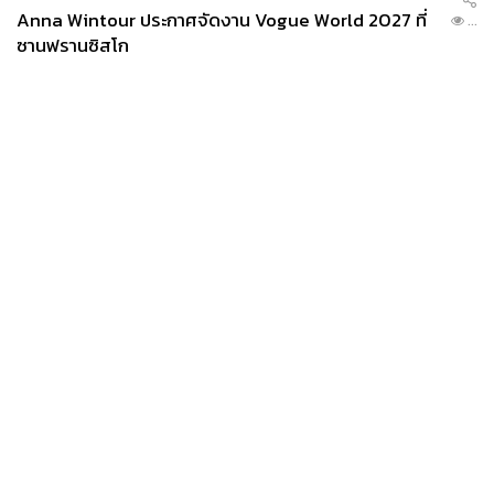
Anna Wintour ประกาศจัดงาน Vogue World 2027 ที่
...
ซานฟรานซิสโก
News
Wealth
Pop
Podcast
Video
Now
Opinion
Careers
Events
Privacy
About
Contact
Policy
FOR
ADVERTISING
MEMBERSHIP