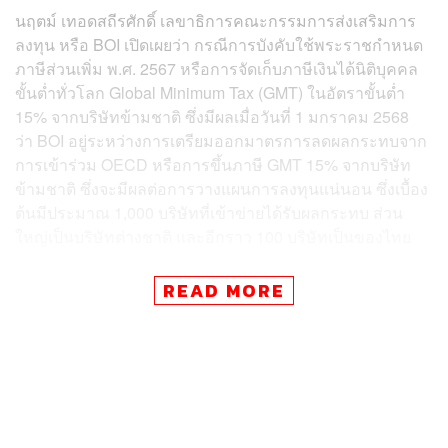
นฤตม์ เทอดสถีรศักดิ์ เลขาธิการคณะกรรมการส่งเสริมการ
ลงทุน หรือ BOI เปิดเผยว่า กรณีการบังคับใช้พระราชกำหนด
ภาษีส่วนเพิ่ม พ.ศ. 2567 หรือการจัดเก็บภาษีเงินได้นิติบุคคล
ขั้นต่ำทั่วโลก Global Minimum Tax (GMT) ในอัตราขั้นต่ำ
15% จากบริษัทข้ามชาติ ซึ่งมีผลเมื่อวันที่ 1 มกราคม 2568
ว่า BOI อยู่ระหว่างการเตรียมออกมาตรการลดผลกระทบจาก
การเข้าร่วม OECD หรือการขึ้นภาษี GMT 15% จากบริษัท
ข้ามชาติ ซึ่งจะมีผลต่อการวางแผนการลงทุนแน่นอน ซึ่งเบื้อง
ต้นมีประมาณ 1,000 บริษัทที่เข้าข่ายได้รับผลกระทบ ส่วน
ใหญ่เป็นบริษัทต่างชาติ และอีกราว 100 บริษัทเป็นของไทย
“บริษัทส่วนใหญ่กังวลว่าจะทำอย่างไรให้บริษัทยังสามารถ
READ MORE
แข่งขันได้ ในขณะที่ต้องจ่ายภาษีเพิ่มเติมให้รัฐบาล BOI
เตรียมมาตรการรองรับไว้แล้ว คือเปิดโอกาสให้บริษัทที่ได้รับ
การส่งเสริมสามารถเลือกรับสิทธิประโยชน์จากการลดหย่อน
ภาษีเงินได้นิติบุคคล 50% ของอัตราปกติแทนการยกเว้นภาษี
แต่จะให้เวลานานขึ้น 2 เท่าเพื่อให้การคำนวณอัตราภาษีใกล้
เคียงกับ 15% มากที่สุด”