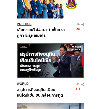
POLITICS
161
เส้นทางคดี 44 สส. ในชั้นศาล
ฎีกา จะรู้ผลเมื่อไร
WORLD
512
สรุปภารกิจอนุทิน เยือน
อินโดนีเซีย ขับเคลื่อนการทูต
เศรษฐกิจเชิงรุก ประกาศหุ้น
ส่วนยุทธศาสตร์ไทย –