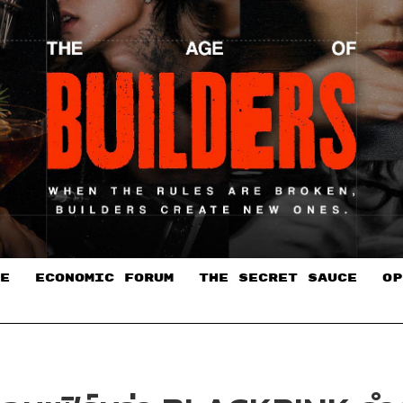
E
ECONOMIC FORUM
THE SECRET SAUCE​
OP