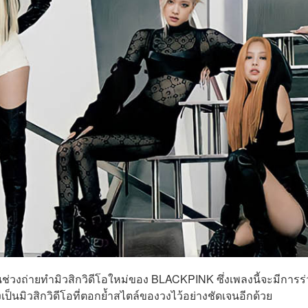
นช่วงถ่ายทำมิวสิกวิดีโอใหม่ของ BLACKPINK ซึ่งเพลงนี้จะมีการร
งเป็นมิวสิกวิดีโอที่ตอกย้ำสไตล์ของวงไว้อย่างชัดเจนอีกด้วย