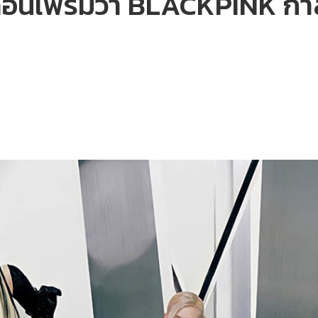
นเฟิร์มว่า BLACKPINK กำลัง