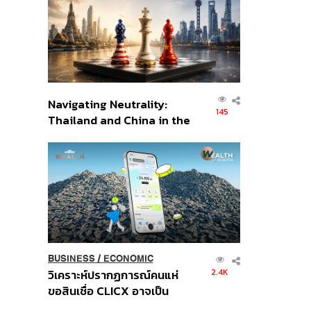
อินโดนีเซีย
Navigating Neutrality:
145
Thailand and China in the
Age of a New Global
Order
BUSINESS
/
ECONOMIC
2.4K
วิเคราะห์ปรากฏการณ์คนแห่
ขอสินเชื่อ CLICX อาจเป็น
เพียงยอดภูเขาน้ำแข็ง ของ