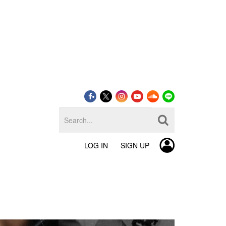
LOG IN
SIGN UP