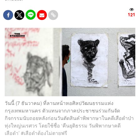
121
วันนี้ (7 ธันวาคม) ที่ลานหน้า
หอศิลปวัฒนธรรมแห่ง
กรุงเทพมหานคร
ตัวแทนจากภาคประชาชนร่วมกันจัด
กิจกรรมนับถอยหลังก่อนวันตัดสินคำพิพากษาในคดีเสือดำป่า
ทุ่งใหญ่นเรศวร โดยใช้ชื่อ ‘คืนยุติธรรม วันพิพากษาคดี
เสือดำ’ #เสือดำต้องไม่ตายฟรี