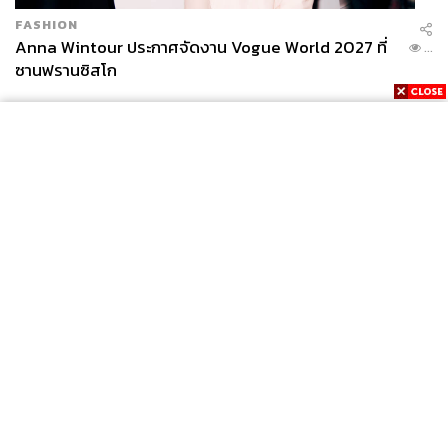
FASHION
Anna Wintour ประกาศจัดงาน Vogue World 2027 ที่
...
ซานฟรานซิสโก
News
Wealth
Pop
Podcast
Video
Now
Opinion
Careers
Events
Privacy
About
Contact
Policy
FOR
ADVERTISING
MEMBERSHIP