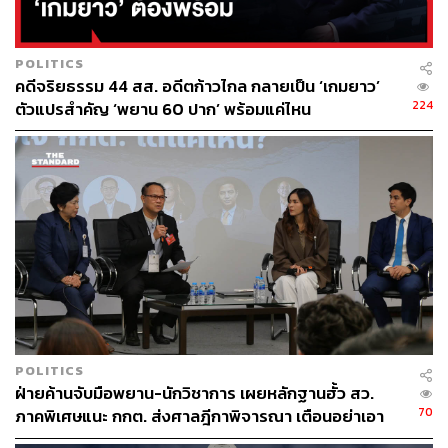
POLITICS
คดีจริยธรรม 44 สส. อดีตก้าวไกล กลายเป็น ‘เกมยาว’
224
ตัวแปรสำคัญ ‘พยาน 60 ปาก’ พร้อมแค่ไหน
POLITICS
ฝ่ายค้านจับมือพยาน-นักวิชาการ เผยหลักฐานฮั้ว สว.
70
ภาคพิเศษแนะ กกต. ส่งศาลฎีกาพิจารณา เตือนอย่าเอา
ตัวเป็นตู้รับกระสุนแทน