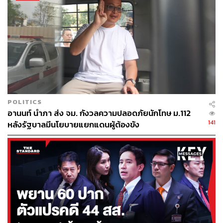
POLITICS
อานนท์ นำภา ส่ง จม. กังวลความปลอดภัยนักโทษ ม.112
141
หลังรัฐบาลมีนโยบายแยกแดนผู้ต้องขัง