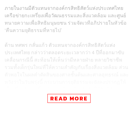
ภายในงานมีตัวแทนจากองค์กรสิทธิสัตว์แห่งประเทศไทย
เครือข่ายกะเหรี่ยงเพื่อวัฒนธรรมและสิ่งแวดล้อม และศูนย์
ทนายความเพื่อสิทธิมนุษยชน ร่วมจัดเวทีอภิปรายในหัวข้อ
‘คืนความยุติธรรมที่หายไป’
ด้าน ทศพร กลั่นแก้ว ตัวแทนจากองค์กรสิทธิสัตว์แห่ง
ประเทศไทย กล่าวว่าตลอดระยะเวลากว่า 4 ปีที่ออกมาขับ
เคลื่อนกรณีนี้ สะท้อนให้เห็นว่ามีหลายฝ่าย หลายวิชาชีพ
รวมทั้งเด็กรุ่นใหม่ที่ให้ความสำคัญกับเรื่องสิ่งแวดล้อม ส่วน
ตัวพอใจในผลคำตัดสินของศาลชั้นต้นและศาลอุทธรณ์ และ
หวังว่าในวันพรุ่งนี้ กระบวนการยุติธรรมจะยังคงปรากฏให้
เห็น ซึ่งหลังจากนี้องค์กรจะเดินหน้าผลักดันให้สัตว์ป่า
คุ้มครองจัดอยู่ในข้อกฎหมายห้ามทารุณกรรมสัตว์ต่อไป และ
READ MORE
สุดท้ายหวังว่ากฎหมายจะถูกบังคับใช้อย่างเท่าเทียม จะไม่มี
การยกเว้นไม่ว่าจะกรณีใดๆ
นอกจากเวทีอภิปราย ยังมีการจัดแสดงงานศิลปะภาพวาด
เกี่ยวกับเสือดำ การทำผลงานศิลปะเชิงสัญลักษณ์ และดนตรี