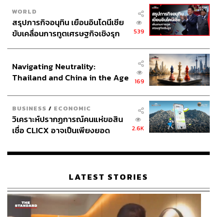
WORLD
สรุปภารกิจอนุทิน เยือนอินโดนีเซีย
539
ขับเคลื่อนการทูตเศรษฐกิจเชิงรุก
ประกาศหุ้นส่วนยุทธศาสตร์ไทย –
อินโดนีเซีย
Navigating Neutrality:
121
Thailand and China in the Age
169
of a New Global Order
ABOUT THE AUTHOR
BUSINESS
/
ECONOMIC
THE STANDARD TEAM
วิเคราะห์ปรากฏการณ์คนแห่ขอสิน
กองบรรณาธิการ THE STANDARD
2.6K
เชื่อ CLICX อาจเป็นเพียงยอด
ภูเขาน้ำแข็ง ของปัญหาหนี้ครัว
ABOUT THE PHOTOGRAPHER
เรือนไทยที่ถูกซุกไว้
ฐานิส สุดโต
LATEST STORIES
บรรณาธิการภาพ ประจำสำนักข่าว THE
STANDARD
ABOUT THE PHOTOGRAPHER