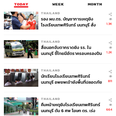
TODAY
WEEK
MONTH
THAILAND
รอง ผบ.ตร. บัญชาการเหตุยิง
1.3K
โรงเรียนเทพศิรินทร์ นนทบุรี สั่ง
ค้นหา 2 รอบยืนยันไร้คนติดค้าง พบ
ศพปู่-ย่าที่บ้านพักผู้ก่อเหตุ
THAILAND
สื่อนอกจับตากราดยิง รร. ใน
1.2K
นนทบุรี ชี้ไทยมีอัตราครอบครองปืน
สูงในระดับต้นของภูมิภาค
THAILAND
นักเรียนโรงเรียนเทพศิรินทร์
811
นนทบุรี อพยพเข้ายังพื้นที่ปลอดภัย
ชั่วคราว หลังเหตุใช้อาวุธปืนภายใน
โรงเรียนคลี่คลาย
THAILAND
คืบหน้าเหตุยิงโรงเรียนเทพศิรินทร์
664
นนทบุรี ดับ 6 ศพ โฆษก ตร. เร่ง