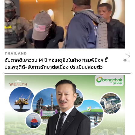
พัทธ์ธีรา ธนาเศรษฐอังกูล
นักศึกษาฝึกงานประจำ THE STANDARD
THAILAND
จับตาคดีเยาวชน 14 ปี ก่อเหตุยิงในห้าง กรมพินิจฯ ชี้
...
ประพฤติดี-รับการรักษาต่อเนื่อง ประเมินปล่อยตัว