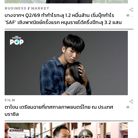
BUSINESS
/
MARKET
บางจากฯ Q2/69 ทำกำไรทะลุ 1.2 หมื่นล้าน เริ่มบุ๊กกำไร
...
‘SAF’ เชิงพาณิชย์ครั้งแรก หนุนรายได้ครึ่งปีทะลุ 3.2 แสน
ล้าน
FILM
ตาโขน เตรียมฉายที่เทศกาลภาพยนตร์ไทย ณ ประเทศ
...
บราซิล