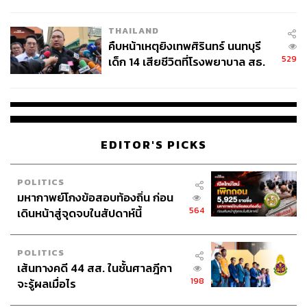
สอบปมขโมยปืนปู่ก่อเหตุ
THAILAND
คืบหน้าเหตุยิงเทพศิรินทร์ นนทบุรี
529
เด็ก 14 เสียชีวิตที่โรงพยาบาล สธ.
ยืนยันครูเสียชีวิต 5 ราย เจ็บ 22
ราย
EDITOR'S PICKS
POLITICS
มหากาพย์โกงข้อสอบท้องถิ่น ก่อน
TAGS:
ศาลฎีกา
นักกิจกรรมทางสังคม
564
เดินหน้าสู่จุดจบในสัปดาห์นี้
องค์กรสิทธิสัตว์แห่งประเทศไทย
เครือข่ายกะเหรี่ยงเพื่อวัฒนธรรมและสิ่งแวดล้อม
หอศิลปวัฒนธรรมแห่งกรุงเทพมหานคร
POLITICS
ศูนย์ทนายความเพื่อสิทธิมนุษยชน
เปรมชัย กรรณสูต
เส้นทางคดี 44 สส. ในชั้นศาลฎีกา
เสือดำ
เสือดำต้องไม่ตายฟรี
198
จะรู้ผลเมื่อไร