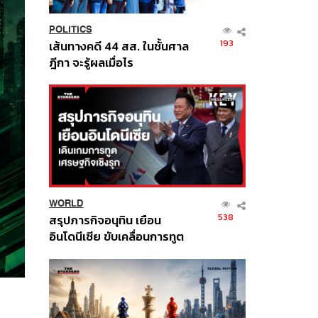
POLITICS
193
เส้นทางคดี 44 สส. ในชั้นศาล
ฎีกา จะรู้ผลเมื่อไร
WORLD
538
สรุปภารกิจอนุทิน เยือน
อินโดนีเซีย ขับเคลื่อนการทูต
เศรษฐกิจเชิงรุก ประกาศหุ้น
ส่วนยุทธศาสตร์ไทย –
อินโดนีเซีย