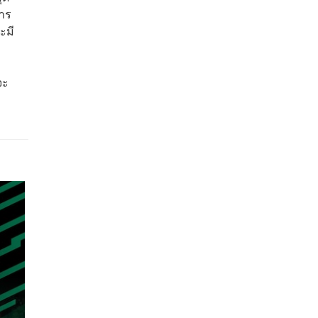
หาร
ะมี
จะ