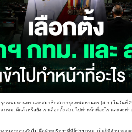
ารกรุงเทพมหานคร และสมาชิกสภากรุงเทพมหานคร (ส.ก.) ในวันที่ 
ของ กทม. ดีแล้วหรือยัง เราเลือกตั้ง ส.ก. ไปทำหน้าที่อะไร และจะท
นคู่ขนานกันไป คือฝ่ายบริหารที่มีผู้ว่าฯ กทม. เป็นผู้มีอำนาจสูงส