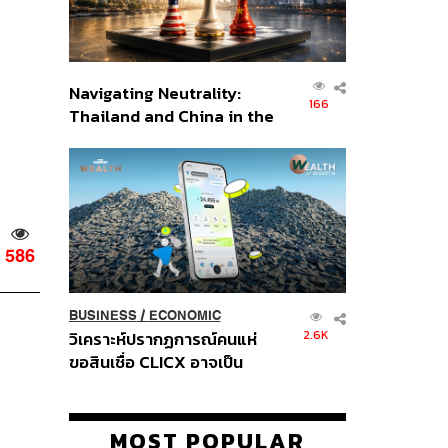
Navigating Neutrality:
166
Thailand and China in the
Age of a New Global
Order
586
BUSINESS
/
ECONOMIC
2.6K
วิเคราะห์ปรากฏการณ์คนแห่
ขอสินเชื่อ CLICX อาจเป็น
เพียงยอดภูเขาน้ำแข็ง ของ
ปัญหาหนี้ครัวเรือนไทยที่ถูกซุก
ไว้
MOST POPULAR