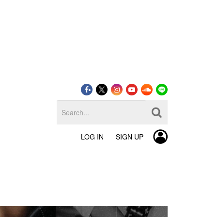
LOG IN
SIGN UP