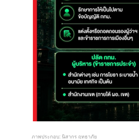
ภาพประกอบ: นิสากร ฤทธาภัย