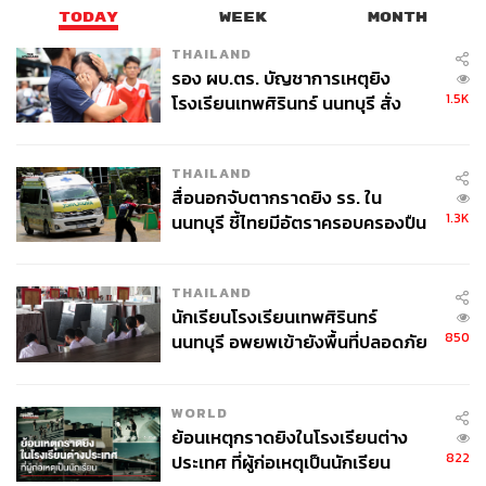
TODAY
WEEK
MONTH
THAILAND
รอง ผบ.ตร. บัญชาการเหตุยิง
1.5K
โรงเรียนเทพศิรินทร์ นนทบุรี สั่ง
ค้นหา 2 รอบยืนยันไร้คนติดค้าง พบ
ศพปู่-ย่าที่บ้านพักผู้ก่อเหตุ
THAILAND
สื่อนอกจับตากราดยิง รร. ใน
1.3K
นนทบุรี ชี้ไทยมีอัตราครอบครองปืน
สูงในระดับต้นของภูมิภาค
THAILAND
นักเรียนโรงเรียนเทพศิรินทร์
850
นนทบุรี อพยพเข้ายังพื้นที่ปลอดภัย
ชั่วคราว หลังเหตุใช้อาวุธปืนภายใน
โรงเรียนคลี่คลาย
WORLD
ย้อนเหตุกราดยิงในโรงเรียนต่าง
822
ประเทศ ที่ผู้ก่อเหตุเป็นนักเรียน