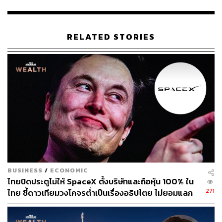
Somodevilla/Getty Images
อ้างอิง:
https://people.com/billie-eilish-calls-elon-musk-pathe
RELATED STORIES
tic-bitch-coward-as-tech-mogul-set-to-become-first-tri
llionaire-11849357
TAGS:
SpaceX
Elon Musk
Ukraine
Billie Eilish
Robotaxi
Tesla
Syria
BUSINESS
/
ECONOMIC
ไทยปิดประตูไม่ให้ SpaceX ตั้งบริษัทและถือหุ้น 100% ใน
227
271
ไทย ชี้ดาวเทียมวงโคจรต่ำเป็นเรื่องอธิปไตย ไม่ยอมแลก
ในโต๊ะเจรจาการค้า
ABOUT THE AUTHOR