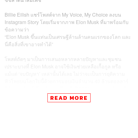
Billie Eilish แชร์โพสต์จาก My Voice, My Choice ลงบน
Instagram Story โดยเริ่มจากภาพ Elon Musk ที่มาพร้อมกับ
ข้อความว่า
“Elon Musk ขึ้นแท่นเป็นเศรษฐีล้านล้านคนแรกของโลก และ
นี่คือสิ่งที่เขาอาจทำได้”
โพสต์ถัดๆ มาเป็นการเสนอหลากหลายปัญหาและชุมชน
เปราะบางที่ Elon Musk อาจใช้เงินช่วยเหลือเกื้อกูล หรือ
แม้แต่ ‘จบปัญหา’ เหล่านั้นได้เลย ไม่ว่าจะเป็นการยุติความ
หิวโหยบนโลกใบนี้ด้วยการมอบเงินจำนวน 40 ล้านดอลลาร์
ให้แก่องค์กรผู้เกี่ยวข้องทุกปีจนถึงปี 2030 และการสร้างหรือ
จัดหาแหล่งน้ำสะอาดบริสุทธิ์ให้คนทั่วโลก ด้วยการลงทุน
READ MORE
ด้วยเงินจำนวน 140 ล้านดอลลาร์เป็นเวลา 7 ปี
มีการเสนอด้วยว่า Elon Musk สามารถช่วยแก้ปัญหาสัตว์ใกล้
สูญพันธุ์ได้ด้วยการทุ่มเงินจำนวน 1-2 พันล้านดอลลาร์ต่อปี
ในการอนุรักษ์ให้ ‘สัตว์ใกล้สูญพันธุ์อย่างยิ่ง’ จำนวน 10,433