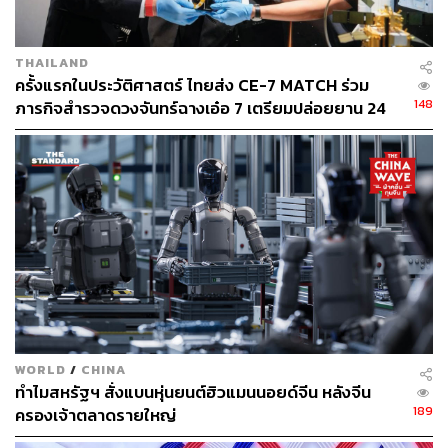
THAILAND
ครั้งแรกในประวัติศาสตร์ ไทยส่ง CE-7 MATCH ร่วม
148
ภารกิจสำรวจดวงจันทร์ฉางเอ๋อ 7 เตรียมปล่อยยาน 24
ส.ค.นี้
WORLD
/
CHINA
ทำไมสหรัฐฯ สั่งแบนหุ่นยนต์ฮิวแมนนอยด์จีน หลังจีน
189
ครองเจ้าตลาดรายใหญ่