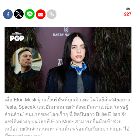
227
เมื่อ Elon Musk ผู้ก่อตั้งบริษัทที่บุกเบิกเทคโนโลยีล้ำสมัยอย่าง
Tesla, SpaceX และอีกมากมายกำลังจะมีสถานะเป็น ‘เศรษฐี
ล้านล้าน’ คนแรกของโลกเร็วๆ นี้ ศิลปินสาว Billie Eilish จึง
แชร์สิ่งต่างๆ บนโลกที่ Elon Musk สามารถยื่นมือเข้าช่วย
เหลือด้วยเงินจำนวนมหาศาลนั้น พร้อมกับเรียกเขาว่าเป็น ‘ไอ้
ขี้ขลาดน่าสมเพช’