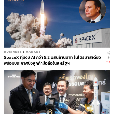
พิมพ์ คำภีร์
นักเขียนกองบรรณาธิการคัลเจอร์ สำนักข่าว
THE STANDARD
BUSINESS
/
MARKET
SpaceX ทุ่มงบ AI กว่า 5.2 แสนล้านบาท ในไตรมาสเดียว
117
พร้อมประกาศชิงลูกค้ามือถือในสหรัฐฯ