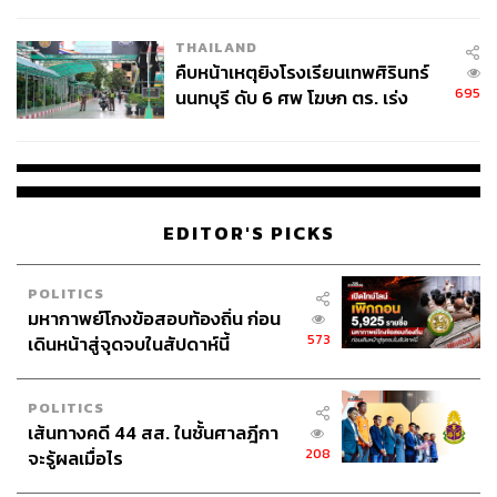
THAILAND
คืบหน้าเหตุยิงโรงเรียนเทพศิรินทร์
695
นนทบุรี ดับ 6 ศพ โฆษก ตร. เร่ง
สอบปมขโมยปืนปู่ก่อเหตุ
EDITOR'S PICKS
POLITICS
มหากาพย์โกงข้อสอบท้องถิ่น ก่อน
573
เดินหน้าสู่จุดจบในสัปดาห์นี้
POLITICS
เส้นทางคดี 44 สส. ในชั้นศาลฎีกา
208
จะรู้ผลเมื่อไร