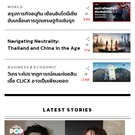
WORLD
สรุปภารกิจอนุทิน เยือนอินโดนีเซีย
543
ขับเคลื่อนการทูตเศรษฐกิจเชิงรุก
ประกาศหุ้นส่วนยุทธศาสตร์ไทย –
อินโดนีเซีย
Navigating Neutrality:
Thailand and China in the Age
174
of a New Global Order
BUSINESS
/
ECONOMIC
วิเคราะห์ปรากฏการณ์คนแห่ขอสิน
2.6K
เชื่อ CLICX อาจเป็นเพียงยอด
ภูเขาน้ำแข็ง ของปัญหาหนี้ครัว
เรือนไทยที่ถูกซุกไว้
LATEST STORIES