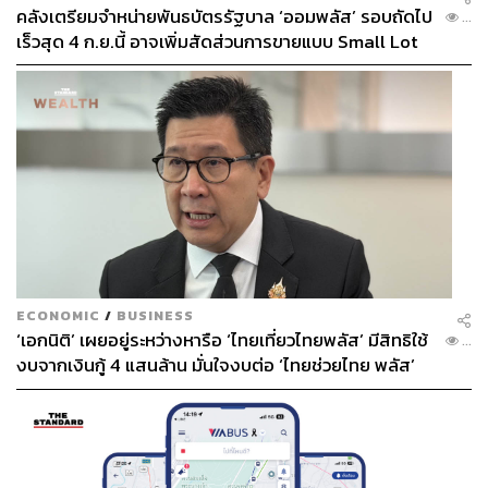
คลังเตรียมจำหน่ายพันธบัตรรัฐบาล ‘ออมพลัส’ รอบถัดไป
...
เร็วสุด 4 ก.ย.นี้ อาจเพิ่มสัดส่วนการขายแบบ Small Lot
First มากขึ้น
ECONOMIC
/
BUSINESS
‘เอกนิติ’ เผยอยู่ระหว่างหารือ ‘ไทยเที่ยวไทยพลัส’ มีสิทธิใช้
...
งบจากเงินกู้ 4 แสนล้าน มั่นใจงบต่อ ‘ไทยช่วยไทย พลัส’
เฟส 2 มีเพียงพอ