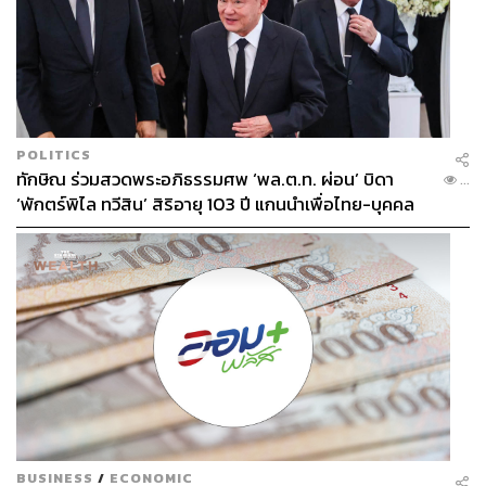
POLITICS
ทักษิณ ร่วมสวดพระอภิธรรมศพ ‘พล.ต.ท. ผ่อน’ บิดา
...
‘พักตร์พิไล ทวีสิน’ สิริอายุ 103 ปี แกนนำเพื่อไทย-บุคคล
หลากวงการร่วมอาลัย
BUSINESS
/
ECONOMIC