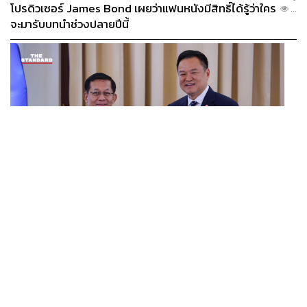
โปรดิวเซอร์ James Bond เผยว่าแฟนหนังมีสิทธิ์ได้รู้ว่าใคร
...
จะมารับบทนำช่วงปลายปีนี้
WORLD
อนุทิน-มินอ่องหล่าย ออกแถลงการณ์ร่วม หนุนความร่วม
...
มือรอบด้าน ยกระดับปราบอาชญากรรมข้ามชาติ แก้ปัญหา
หมอกควัน-มลพิษทางน้ำ