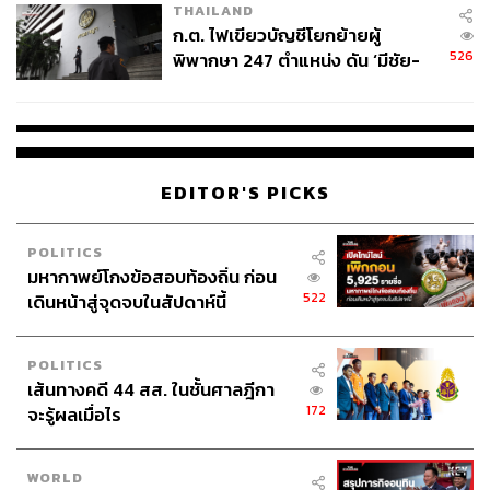
THAILAND
ก.ต. ไฟเขียวบัญชีโยกย้ายผู้
526
พิพากษา 247 ตำแหน่ง ดัน ‘มีชัย-
สรรพวิทย์’ คุมศาลอาญา-แพ่ง ‘วิธู
ร’ นั่งประธานศาลอุทธรณ์
EDITOR'S PICKS
POLITICS
มหากาพย์โกงข้อสอบท้องถิ่น ก่อน
522
เดินหน้าสู่จุดจบในสัปดาห์นี้
POLITICS
เส้นทางคดี 44 สส. ในชั้นศาลฎีกา
172
จะรู้ผลเมื่อไร
WORLD