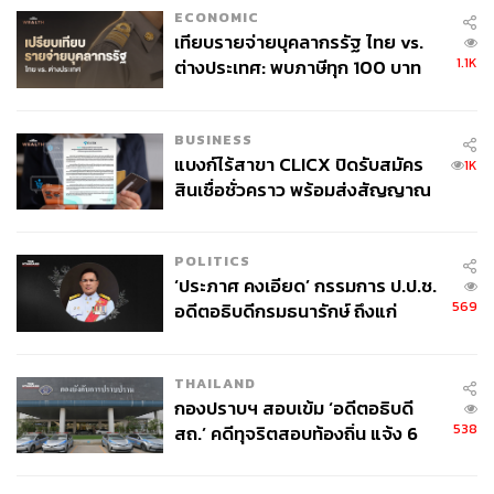
ECONOMIC
เทียบรายจ่ายบุคลากรรัฐ ไทย vs.
1.1K
ต่างประเทศ: พบภาษีทุก 100 บาท
ของคนไทยใช้ไปกับข้าราชการเฉียด
40 บาท
BUSINESS
แบงก์ไร้สาขา CLICX ปิดรับสมัคร
1K
สินเชื่อชั่วคราว พร้อมส่งสัญญาณ
เตือนกลุ่มกู้เงินผิดวัตถุประสงค์-ให้
ข้อมูลเท็จ เตรียมดำเนินคดีเด็ดขาด
POLITICS
‘ประภาศ คงเอียด’ กรรมการ ป.ป.ช.
569
อดีตอธิบดีกรมธนารักษ์ ถึงแก่
อนิจกรรม
THAILAND
กองปราบฯ สอบเข้ม ‘อดีตอธิบดี
538
สถ.’ คดีทุจริตสอบท้องถิ่น แจ้ง 6
ข้อหาหนัก จ่อชง ป.ป.ช. 12 ส.ค. นี้