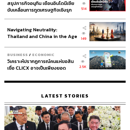
สรุปภารกิจอนุทิน เยือนอินโดนีเซีย
514
ขับเคลื่อนการทูตเศรษฐกิจเชิงรุก
ประกาศหุ้นส่วนยุทธศาสตร์ไทย –
อินโดนีเซีย
Navigating Neutrality:
Thailand and China in the Age
149
of a New Global Order
BUSINESS
/
ECONOMIC
วิเคราะห์ปรากฏการณ์คนแห่ขอสิน
2.5K
เชื่อ CLICX อาจเป็นเพียงยอด
ภูเขาน้ำแข็ง ของปัญหาหนี้ครัว
เรือนไทยที่ถูกซุกไว้
LATEST STORIES