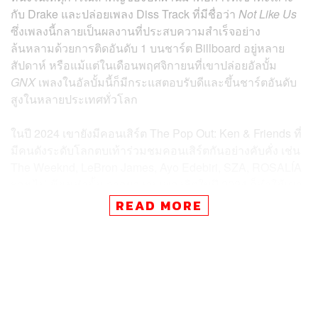
กับ Drake และปล่อยเพลง Diss Track ที่มีชื่อว่า
Not Like Us
ซึ่งเพลงนี้กลายเป็นผลงานที่ประสบความสำเร็จอย่าง
ล้นหลามด้วยการติดอันดับ 1 บนชาร์ต Billboard อยู่หลาย
สัปดาห์ หรือแม้แต่ในเดือนพฤศจิกายนที่เขาปล่อยอัลบั้ม
GNX
เพลงในอัลบั้มนี้ก็มีกระแสตอบรับดีและขึ้นชาร์ตอันดับ
สูงในหลายประเทศทั่วโลก
ในปี 2024 เขายังมีคอนเสิร์ต The Pop Out: Ken & Friends ที่
มีคนดังระดับโลกตบเท้าร่วมชมคอนเสิร์ตกันอย่างคับคั่ง เช่น
The Weeknd, LeBron James, Ayo Edebiri, SZA, ROSALÍA
ฯลฯ ไม่เพียงเท่านั้น จากผลงานเพลงฮิตในปี 2024 ก็ทำให้เขา
เข้าชิงรางวัล GRAMMY Awards 7 สาขา ไม่ว่าจะเป็น
READ MORE
Record of the Year, Song of the Year, Best Rap Song, Best
Rap Performance และอีกมากมาย ส่วนในปี 2025 เขายังจะ
ได้ขึ้นเป็นศิลปินเฮดไลเนอร์ที่งาน Super Bowl LIX ในเมืองนิ
วออร์ลีนส์ด้วย
ซึ่งความสำเร็จเหล่านี้สะท้อนให้เห็นว่าเขาก้าวข้ามผ่านจาก