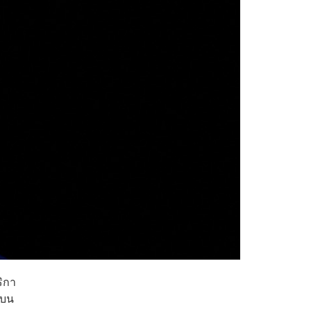
ริกา
แบน