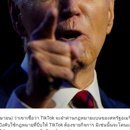
 เมษายน) ว่าเขาเชื่อว่า TikTok จะฝ่าด่านกฎหมายแบนของสหรัฐอเม
ังคับใช้กฎหมายที่บีบให้ TikTok ต้องขายกิจการ มิเช่นนั้นจะโดน