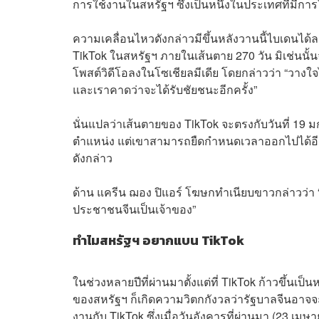
การใช้งานในสหรัฐฯ ซึ่งเป็นหนึ่งในประเทศที่มีการ
ความเคลื่อนไหวดังกล่าวมีขึ้นหลังวานนี้ไบเดนไ
TikTok ในสหรัฐฯ ภายในเส้นตาย 270 วัน มิเช่นนั
โพสต์วิดีโอลงในโซเชียลมีเดีย โดยกล่าวว่า “วางใจ
และเราคาดว่าจะได้รับชัยชนะอีกครั้ง”
นั่นแปลว่าเส้นตายของ TikTok จะตรงกับวันที่ 19
ตำแหน่ง แต่เขาสามารถยืดกำหนดเวลาออกไปได้อีก 
ดังกล่าว
ด้าน แครีน ฌอง ปิแอร์ โฆษกทำเนียบขาวกล่าวว่า “เ
ประชาชนจีนเป็นเจ้าของ”
ทำไมสหรัฐฯ อยากแบน TikTok
ในช่วงหลายปีที่ผ่านมาตั้งแต่ที่ TikTok ก้าวขึ้น
ของสหรัฐฯ ก็เกิดความวิตกกังวลว่ารัฐบาลจีนอ
งานกับ TikTok ซึ่งเมื่อวันอังคารที่ผ่านมา (23 เม