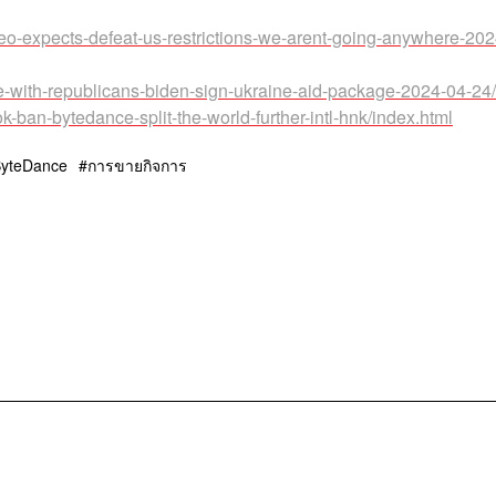
ceo-expects-defeat-us-restrictions-we-arent-going-anywhere-20
tle-with-republicans-biden-sign-ukraine-aid-package-2024-04-24/
ok-ban-bytedance-split-the-world-further-intl-hnk/index.html
yteDance
การขายกิจการ