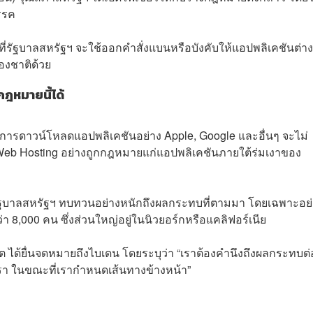
รรค
ที่รัฐบาลสหรัฐฯ จะใช้ออกคำสั่งแบนหรือบังคับให้แอปพลิเคชันต่า
องชาติด้วย
ฎหมายนี้ได้
ิการดาวน์โหลดแอปพลิเคชันอย่าง Apple, Google และอื่นๆ จะไม่
Web Hosting อย่างถูกกฎหมายแก่แอปพลิเคชันภายใต้ร่มเงาของ
ห้รัฐบาลสหรัฐฯ ทบทวนอย่างหนักถึงผลกระทบที่ตามมา โดยเฉพาะอย
 8,000 คน ซึ่งส่วนใหญ่อยู่ในนิวยอร์กหรือแคลิฟอร์เนีย
ได้ยื่นจดหมายถึงไบเดน โดยระบุว่า “เราต้องคำนึงถึงผลกระทบต่
รา ในขณะที่เรากำหนดเส้นทางข้างหน้า”