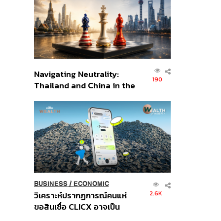
อินโดนีเซีย
Navigating Neutrality:
190
Thailand and China in the
Age of a New Global
Order
BUSINESS
/
ECONOMIC
2.6K
วิเคราะห์ปรากฏการณ์คนแห่
ขอสินเชื่อ CLICX อาจเป็น
เพียงยอดภูเขาน้ำแข็ง ของ