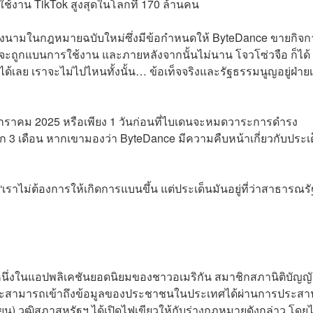
ใช้งาน TikTok สูงสุดในโลกที่ 170 ล้านคน
ด้ลงนามในกฎหมายฉบับใหม่ซึ่งมีข้อกำหนดให้ ByteDance ขายกิจก
้นจะถูกแบนการใช้งาน และภายหลังจากนั้นไม่นาน โจวโซ่วจือ ก็ได้
ได้เลย เราจะไม่ไปไหนทั้งนั้น… ข้อเท็จจริงและรัฐธรรมนูญอยู่ฝ่าย
 มกราคม 2025 หรือเพียง 1 วันก่อนที่ไบเดนจะหมดวาระการดำรง
3 เดือน หากเขามองว่า ByteDance มีความคืบหน้าเกี่ยวกับประเ
ราไม่ต้องการให้เกิดการแบนขึ้น แต่ประเด็นมันอยู่ที่ว่าสาธารณรั
เป็นหนึ่งในแอปพลิเคชันยอดนิยมของชาวอเมริกัน สมาชิกสภานิติบัญญั
าจจะสามารถเข้าถึงข้อมูลของประชาชนในประเทศได้ผ่านการประสา
ษายน) วุฒิสภาสหรัฐฯ ได้เปิดไฟเขียวให้กับร่างกฎหมายดังกล่าว โดยไ