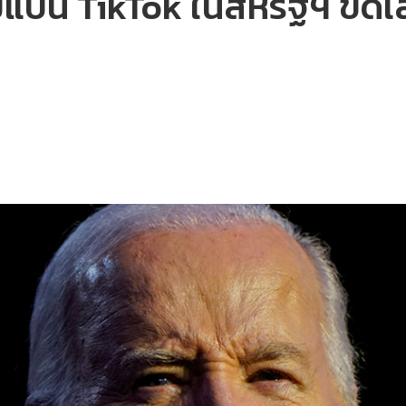
น TikTok ในสหรัฐฯ ขีดเส