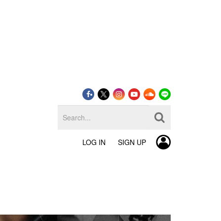
LOG IN
SIGN UP