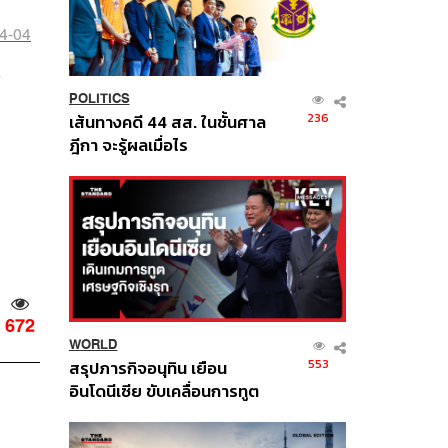
24-04
POLITICS
236
เส้นทางคดี 44 สส. ในชั้นศาล
ฎีกา จะรู้ผลเมื่อไร
672
WORLD
553
สรุปภารกิจอนุทิน เยือน
อินโดนีเซีย ขับเคลื่อนการทูต
เศรษฐกิจเชิงรุก ประกาศหุ้น
ส่วนยุทธศาสตร์ไทย –