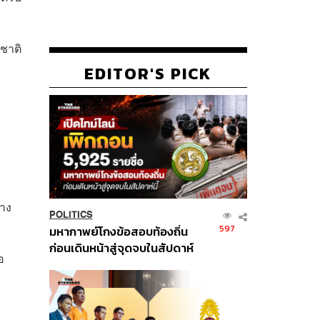
งชาติ
EDITOR'S PICK
่าง
POLITICS
597
มหากาพย์โกงข้อสอบท้องถิ่น
ก่อนเดินหน้าสู่จุดจบในสัปดาห์
อ
นี้